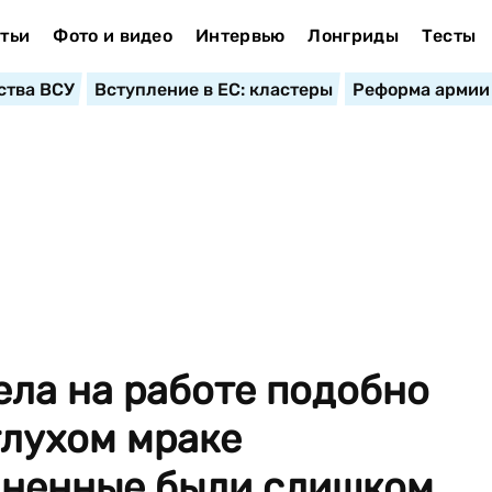
тьи
Фото и видео
Интервью
Лонгриды
Тесты
ства ВСУ
Вступление в ЕС: кластеры
Реформа армии
лела на работе подобно
глухом мраке
иненные были слишком