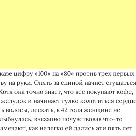
азе цифру «100» на «80» против трех первых
у на руки. Опять за спиной начнет сгущатьс
отя она точно знает, что все покупают кофе,
т желудок и начинает гулко колотиться сердце
ь волосы, дескать, в 42 года женщине не
лыбнулась, внезапно почувствовав что-то
амечают, как нелегко ей дались эти пять лет