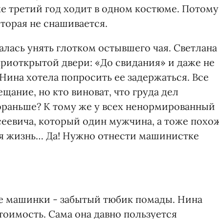
же третий год ходит в одном костюме. Потому
оторая не снашивается.
лась унять глотком остывшего чая. Светлана
приоткрытой двери: «До свидания» и даже не
 Нина хотела попросить ее задержаться. Все
ещание, но кто виноват, что груда дел
ораньше? К тому же у всех ненормированный
сеевича, который один мужчина, а тоже похо
ая жизнь… Да! Нужно отнести машинистке
ле машинки - забытый тюбик помады. Нина
стоимость. Сама она давно пользуется