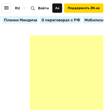
RU
Войти
Аа
Поддержать ZN.ua
Пленки Миндича
О переговорах с РФ
Мобилизация