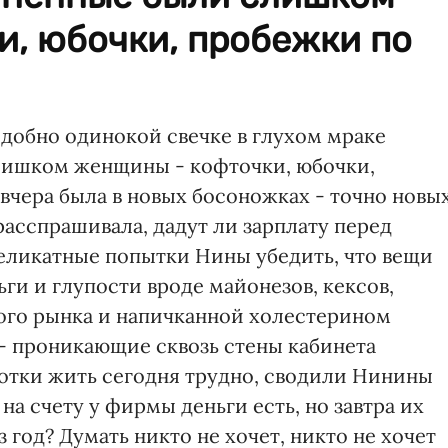
и, юбочки, пробежки по
подобно одинокой свечке в глухом мраке
лишком женщины - кофточки, юбочки,
чера была в новых босоножках - точно новых
расспрашивала, дадут ли зарплату перед
еликатные попытки Нины убедить, что вещи
ги и глупости вроде майонезов, кексов,
ого рынка и напичканной холестерином
 - проникающие сквозь стены кабинета
аботки жить сегодня трудно, сводили Нинины
 на счету у фирмы деньги есть, но завтра их
з год? Думать никто не хочет, никто не хочет