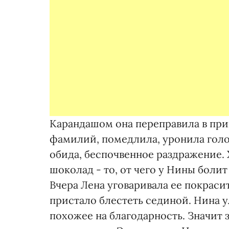
Карандашом она переправила в прик
фамилий, помедлила, уронила голов
обида, беспочвенное раздражение. Х
шоколад - то, от чего у Нины боли
Вчера Лена уговаривала ее покрасит
пристало блестеть сединой. Нина у
похожее на благодарность. Значит з