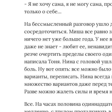
- Я не хочу сама, я не могу сама, п
только о себе…
На бессмысленный разговор ушло де
сосредоточиться. Миша все равно 
ничего нет уже больше года. У нее 
даже не знает - любит ее, ненавид
резче очертить пределы своего оди
написала Тоня. Нина с головой ушл
боль. Ну вот опять: все можно был
варианты, переписать. Нина всегда
множество вариантов даже перед те
Разве можно жалеть силы и время н
Все. На часах половина одиннадцат
медленно, с трудом проталкивать