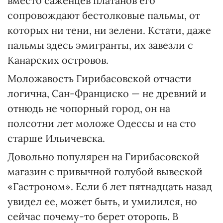
вместо саженцев платанов его
сопровождают бестолковые пальмы, от
которых ни тени, ни зелени. Кстати, даже
пальмы здесь эмигранты, их завезли с
Канарских островов.
Моложавость Гирибасовской отчасти
логична, Сан-Франциско — не древний и
отнюдь не чопорный город, он на
полсотни лет моложе Одессы и на сто
старше Ильичевска.
Довольно популярен на Гириба­совской
магазин с привычной голубой вывеской
«Гастроном». Если б лет пятнадцать назад
увидел ее, может быть, и умилился, но
сейчас почему-то берет оторопь. В