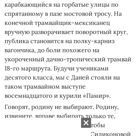
карабкающийся на горбатые улицы по
спрятанному в пазе мостовой тросу. На
конечной трамвайщик-мексиканец
вручную разворачивает поворотный круг,
публика становится на полку-карниз
вагончика, до боли похожего на
укороченный дачно-тропический трамвай
18-го маршрута. Будучи учениками
десятого класса, мы с Даней стояли на
таком трамвайном выступе
восемнадцатого и курили «Памир».
Говорят, родину не выбирают. Ро­дину,
извините, вправе выбирать только те,
кому есть что предложить. Чтобы
заслужить почетное место в Сили­коновой