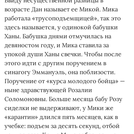
Ввиду несущественной раз­ницы в
возрасте Дан называет ее Микой. Мика
работала «трусоподъем­щицей», так это
здесь называется, у одинокой бабушки
Ханы. Бабушка днями отмучилась на
девяностом году, и Мика ставила за
упокой души Ханы свечки. Чтобы после
этого идти с другим поручением в
синагогу Эммануэль, она поблизости.
Поручение от «курса молодого бойца» —
ныне здравствующей Розалии
Соломоновны. Больше месяца бабу Розу
сиделки не выдержи­вают, у Мики же
«карантин» длился пять месяцев, как в
учебке: подъем за десять секунд, отбой