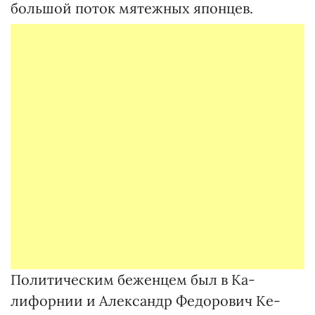
большой поток мятежных японцев.
Политическим беженцем был в Ка­
лифорнии и Александр Федорович Ке­