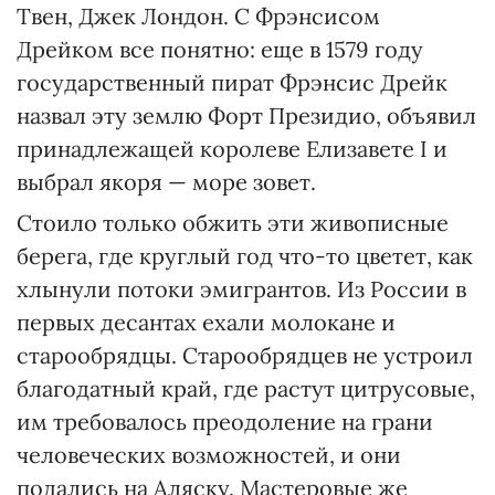
Твен, Джек Лондон. С Фрэнсисом
Дрейком все понятно: еще в 1579 году
государственный пират Фрэнсис Дрейк
назвал эту землю Форт Президио, объявил
принадлежащей королеве Елизавете I и
выбрал якоря — море зовет.
Стоило только обжить эти живописные
берега, где круглый год что-то цветет, как
хлынули потоки эмигрантов. Из России в
первых десантах ехали молокане и
старообрядцы. Старообрядцев не устроил
благодатный край, где растут цитрусовые,
им требо­валось преодоление на грани
человеческих возможностей, и они
подались на Аляску. Мастеровые же