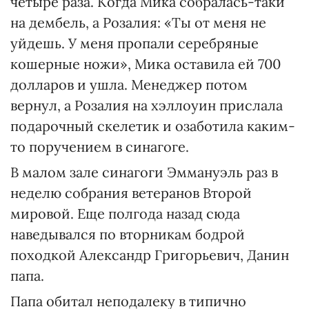
четыре раза. Когда Мика собралась-таки
на дембель, а Розалия: «Ты от меня не
уйдешь. У меня пропали серебряные
кошерные ножи», Мика оставила ей 700
долларов и ушла. Менеджер потом
вернул, а Розалия на хэллоуин прислала
подарочный скелетик и озаботила каким-
то поручением в синагоге.
В малом зале синагоги Эммануэль раз в
неделю собрания ветеранов Второй
мировой. Еще полгода назад сюда
наведывался по вторникам бодрой
походкой Александр Григорьевич, Данин
папа.
Папа обитал неподалеку в типично