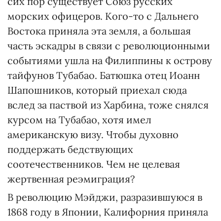
сих пор существует Союз русских
морских офицеров. Кого-то с Даль­него
Востока приняла эта земля, а большая
часть эскадры в связи с революционными
событиями ушла на Филиппины к острову
тайфунов Ту­бабао. Батюшка отец Иоанн
Шапошников, который приехал сюда
вслед за паствой из Харбина, тоже снялся
курсом на Тубабао, хотя имел
американскую визу. Чтобы духовно
поддержать бедствующих
соотечественников. Чем не целевая
жертвенная реэмиграция?
В революцию Мэйджи, разразившуюся в
1868 году в Японии, Калифорния приняла