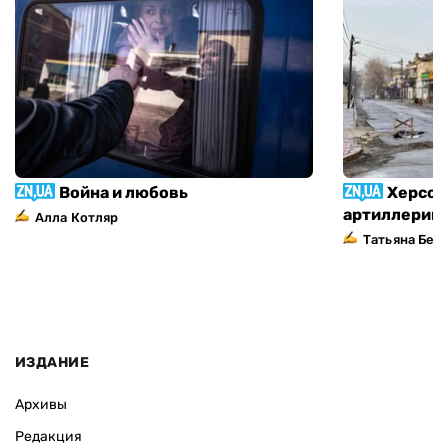
Война и любовь
Херсон
артиллерий
Алла Котляр
Татьяна Без
ИЗДАНИЕ
Архивы
Редакция