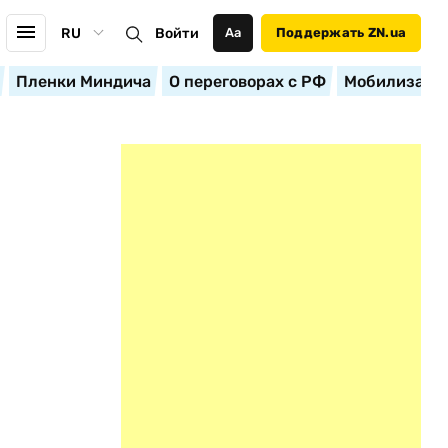
RU
Войти
Аа
Поддержать ZN.ua
Пленки Миндича
О переговорах с РФ
Мобилизация