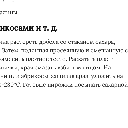
малины.
косами и т. д.
ина растереть добела со стаканом сахара,
и. Затем, подсыпая просеянную и смешанную с
замесить плотное тесто. Раскатать пласт
ьнички, края смазать взбитым яйцом. На
и или абрикосы, защипав края, уложить на
20-230°С. Готовые пирожки посыпать сахарной