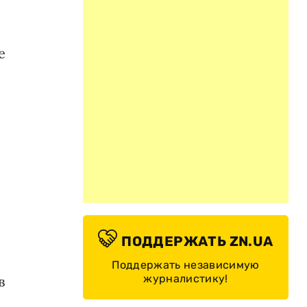
е
ПОДДЕРЖАТЬ ZN.UA
Поддержать независимую
журналистику!
в