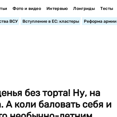
тьи
Фото и видео
Интервью
Лонгриды
Тесты
ства ВСУ
Вступление в ЕС: кластеры
Реформа армии
нья без торта! Ну, на
. А коли баловать себя и
то необычно-летним...