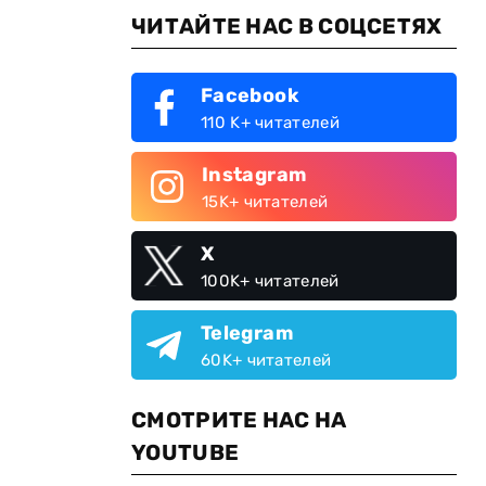
ЧИТАЙТЕ НАС В СОЦСЕТЯХ
Facebook
110 K+ читателей
Instagram
15K+ читателей
X
100K+ читателей
Telegram
60K+ читателей
СМОТРИТЕ НАС НА
YOUTUBE