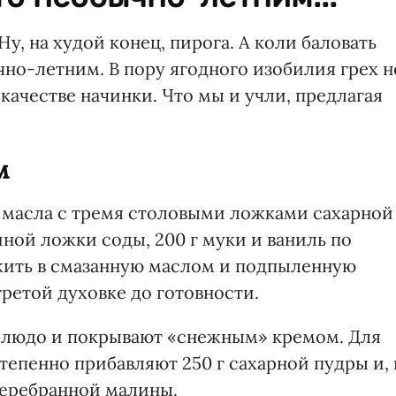
Ну, на худой конец, пирога. А коли баловать
ычно-летним. В пору ягодного изобилия грех н
качестве начинки. Что мы и учли, предлагая
м
о масла с тремя столовыми ложками сахарной
йной ложки соды, 200 г муки и ваниль по
жить в смазанную маслом и подпыленную
ретой духовке до готовности.
блюдо и покрывают «снежным» кремом. Для
степенно прибавляют 250 г сахарной пудры и, 
перебранной малины.