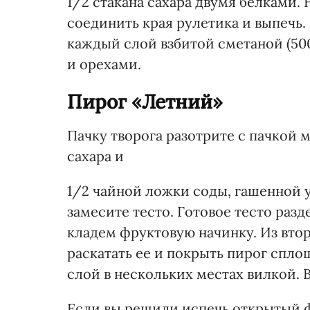
1/2 стакана сахара двумя белками.
соединить края рулетика и выпечь.
каждый слой взбитой сметаной (500
и орехами.
Пирог «Летний»
Пачку творога разотрите с пачкой 
сахара и
1/2 чайной ложки соды, гашенной у
замесите тесто. Готовое тесто разд
кладем фруктовую начинку. Из вто
раскатать ее и покрыть пирог спл
слой в нескольких местах вилкой. 
Если вы решили испечь открытый фр