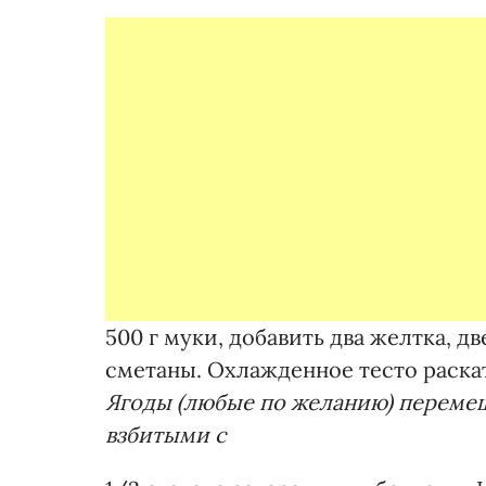
500 г муки, добавить два желтка, д
сметаны. Охлажденное тесто раскат
Ягоды (любые по желанию) переме
взбитыми с