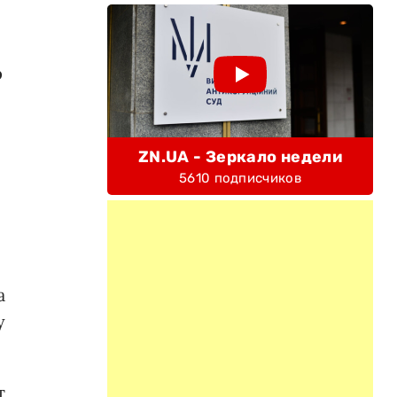
р
ZN.UA - Зеркало недели
5610 подписчиков
а
у
т