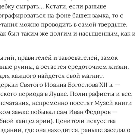
дебку сыграть… Кстати, если раньше
рафироваться на фоне башен замка, то с
тания можно проводить в самой твердыне.
рак был таким же долгим и насыщенным, как 
тий, правителей и завоевателей, замок
нные руины, а остается средоточием жизни.
для каждого найдется свой магнит.
еркви Святого Иоанна Богослова ХІІ в. —
кого периода в Луцке. Полиграфисты и все,
печатания, непременно посетят Музей книги
луцком замке побывал сам Иван Федоров —
ебной канцелярии). Ценители искусства
здании, где она находится, раньше заседало