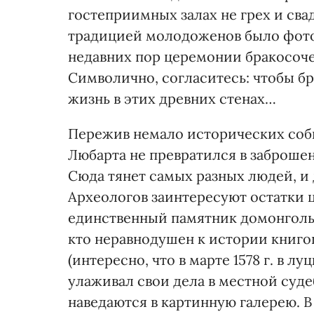
гостеприимных залах не грех и сва
традицией молодоженов было фотог
недавних пор церемонии бракосоче
Символично, согласитесь: чтобы б
жизнь в этих древних стенах…
Пережив немало исторических собы
Любарта не превратился в заброше
Сюда тянет самых разных людей, и 
Археологов заинтересуют остатки ц
единственный памятник домонгольс
кто неравнодушен к истории книго
(интересно, что в марте 1578 г. в 
улаживал свои дела в местной суд
наведаются в картинную галерею. В 