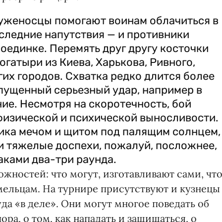
уженосцы помогают воинам облачиться в
следние напутствия — и противники
поединке. Перемять друг другу косточки
огатыри из Киева, Харькова, Ривного,
гих городов. Схватка редко длится более
пущенный серьезный удар, например в
ие. Несмотря на скоротечность, бой
физической и психической выносливости.
ника мечом и щитом под палящим солнцем,
и тяжелые доспехи, пожалуй, посложнее,
аками два-три раунда.
жностей: что могут, изготавливают сами, чт
мельцам. На турнире присутствуют и кузнецы
да «в деле». Они могут многое поведать об
ра, о том, как нападать и защищаться, о