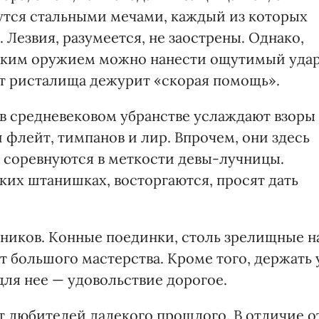
утся стальными мечами, каждый из которых
 Лезвия, разумеется, не заострены. Однако,
таким оружием можно нанести ощутимый уда
т ристалища дежурит «скорая помощь».
в средневековом убранстве услаждают взоры
флейт, тимпанов и лир. Впрочем, они здесь
ка соревнуются в меткости девы-лучницы.
ких штанишках, восторгаются, просят дать
адников. Конные поединки, столь зрелищные н
 большого мастерства. Кроме того, дер­жать 
для нее — удовольствие дорогое.
 любителей далекого прошлого. В отличие о