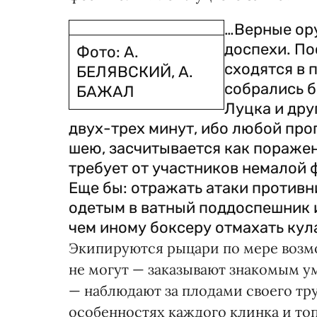
…Верные ор
доспехи. По
Фото: А.
сходятся в 
БЕЛЯВСКИЙ, А.
собрались б
БАЖАЛ
Луцка и дру
двух-трех минут, ибо любой про
шею, засчитывается как поражен
требует от участников немалой 
Еще бы: отражать атаки против
одетым в ватный поддоспешник 
чем иному боксеру отмахать кул
Экипируются рыцари по мере возмо
не могут — заказывают знакомым у
— наблюдают за плодами своего тру
особенностях каждого клинка и топо