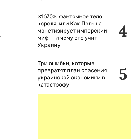
«1670»: фантомное тело
короля, или Как Польша
4
монетизирует имперский
и
миф — и чему это учит
Украину
Три ошибки, которые
5
превратят план спасения
украинской экономики в
катастрофу