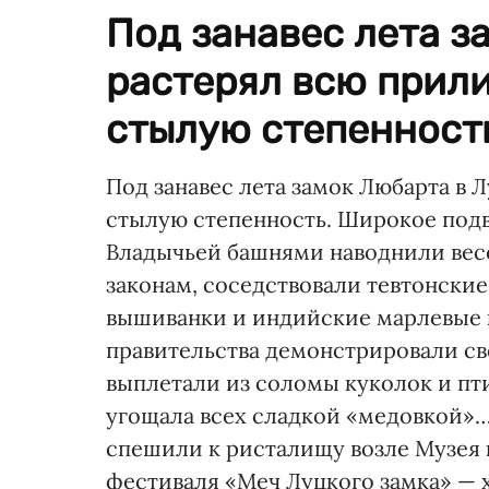
Под занавес лета з
растерял всю прил
стылую степенность
Под занавес лета замок Любарта в
стылую степенность. Широкое подв
Владычьей башнями наводнили весе
законам, соседствовали тевтонски
вышиванки и индийские марлевые 
правительства демонстрировали св
выплетали из соломы куколок и пти
угощала всех сладкой «медовкой»…
спешили к ристалищу возле Музея к
фестиваля «Меч Луцкого замка» — 