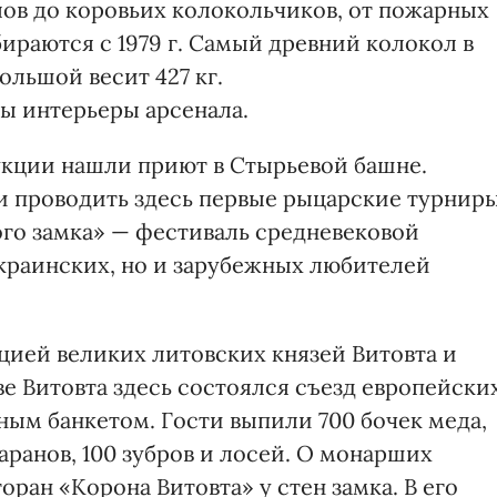
ов до коровьих колокольчиков, от пожарных
ираются с 1979 г. Самый древний колокол в
большой весит 427 кг.
ы интерьеры арсенала.
кции нашли приют в Стырьевой башне.
и проводить здесь первые рыцарские турниры
го замка» — фестиваль средневековой
краинских, но и зарубежных любителей
цией великих литовских князей Витовта и
ве Витовта здесь состоялся съезд европейски
ым банкетом. Гости выпили 700 бочек меда,
баранов, 100 зубров и лосей. О монарших
оран «Корона Витовта» у стен замка. В его