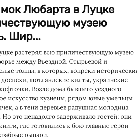
амок Любарта в Луцке
ичествующую музею
. Шир...
 Луцке растерял всю приличествующую музею
орье между Въездной, Стырьевой и
лые толпы, в которых, вопреки историческ
е доспехи, шотландские килты, украинские
кофточки. Возле дома бывшего уездного
ое искусство кузнецы, рядом юные умельцы
чек, а в тени деревьев радушная молодица
 Но это ненадолго задерживало гостей: они
ниги, где готовились к бою главные герои
храбрые рыцари.