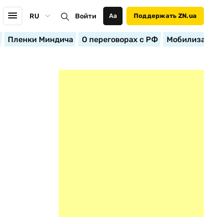
RU
Войти
Аа
Поддержать ZN.ua
Пленки Миндича
О переговорах с РФ
Мобилизация