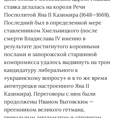
ставка делалась на короля Речи
Посполитой Яна II Казимира (1648—1668).
Последний был в определенной мере
ставленником Хмельницкого (после
смерти Владислава IV именно в
результате достигнутого коронными
послами и запорожской старшиной
компромисса удалось выдвинуть на трон
кандидатуру либерального к
«украинскому вопросу» и в то же время
антитурецки настроенного Яна II
Казимира). Переговоры с ним были
продолжены Иваном Выговским —
преемником великого гетмана,
гениальным дипломатом и стратегом.