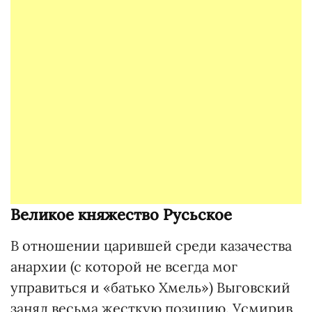
Великое княжество Русьское
В отношении царившей среди казачества
анархии (с которой не всегда мог
управиться и «батько Хмель») Выговский
занял весьма жесткую позицию. Усмирив