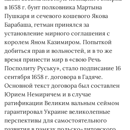
в 1658 г. бунт полковника Мартына
Пушкаря и сечевого кошевого Якова
Барабаша, гетман принялся за
установление мирного соглашения с
королем Яном Казимиром. Попыткой
добиться прав и вольностей, и в то же
время принести мир в «свою Речь
Поспoлиту Руську», стало подписание 16
сентября 1658 г. договора в Гадяче.
Основной текст договора был составлен
Юрием Немиричем и в случае
ратификации Великим вальным сеймом
гарантировал Украине великолепные
перспективы для самостоятельного
развития в рамках польско-литовского