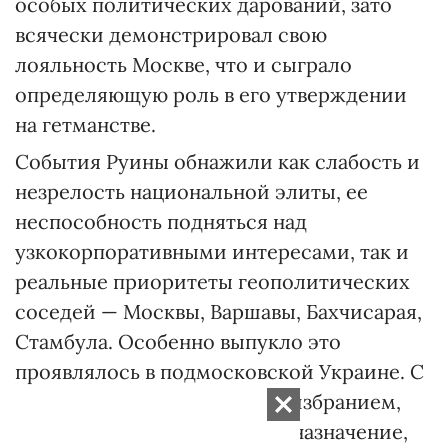
особых политических дарований, зато
всячески демонстрировал свою
лояльность Москве, что и сыграло
определяющую роль в его утверждении
на гетманстве.
События Руины обнажили как слабость и
незрелость национальной элиты, ее
неспособность подняться над
узкокорпоративными интересами, так и
реальные приоритеты геополитических
соседей — Москвы, Варшавы, Бахчисарая,
Стамбула. Особенно выпукло это
проявлялось в подмосковской Украине. С
каждым новым гетманским избранием,
постепенно переходящим в назначение,