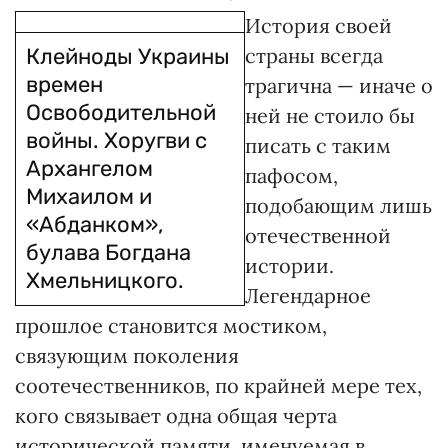
История своей
Клейноды Украины
страны всегда
времен
трагична — иначе о
Освободительной
ней не стоило бы
войны. Хоругви с
писать с таким
Архангелом
пафосом,
Михаилом и
подобающим лишь
«Абданком»,
отечественной
булава Богдана
истории.
Хмельницкого.
Легендарное
прошлое становится мостиком,
связующим поколения
соотечественников, по крайней мере тех,
кого связывает одна общая черта
исторической памяти, именуемая в