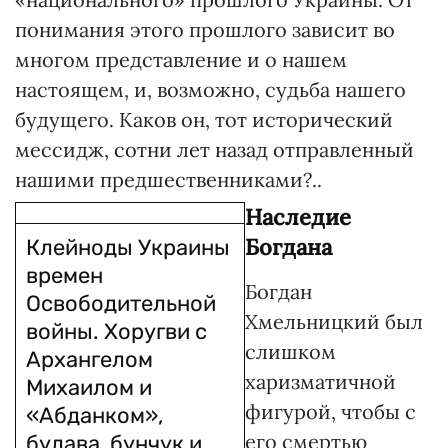
понимания этого прошлого зависит во
многом представление и о нашем
настоящем, и, возможно, судьба нашего
будущего. Каков он, тот исторический
мессидж, сотни лет назад отправленный
нашими предшественниками?..
Наследие
Богдана
Клейноды Украины
времен
Богдан
Освободительной
Хмельницкий был
войны. Хоругви с
слишком
Архангелом
харизматичной
Михаилом и
фигурой, чтобы с
«Абданком»,
его смертью
булава, бунчук и