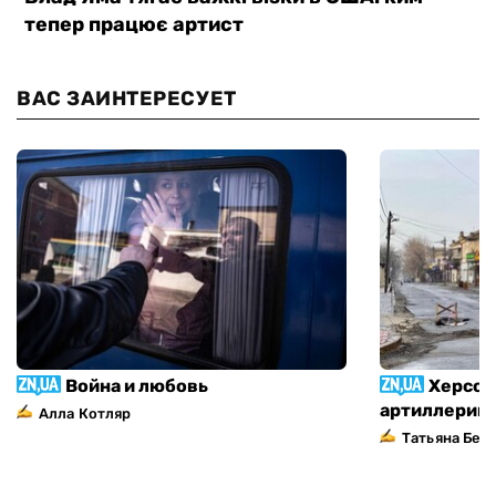
ВАС ЗАИНТЕРЕСУЕТ
Война и любовь
Херсон
артиллерий
Алла Котляр
Татьяна Без