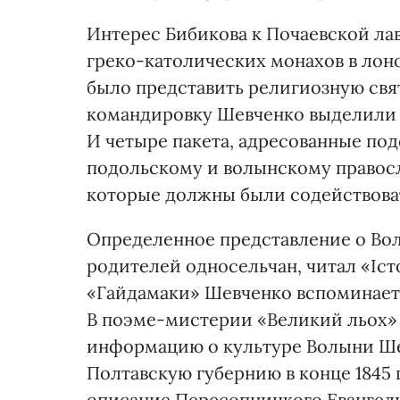
Интерес Бибикова к Почаев­ской ла
греко-католических монахов в лон
было представить религиозную свя
командировку Шевченко выделили 
И четыре пакета, адресованные по
подольскому и волынскому правос
которые должны были содейст­вова
Определенное представление о Вол
родителей односельчан, читал «Істо
«Гайдамаки» Шевченко вспоминает 
В поэме-мистерии «Великий льох»
информацию о культуре Во­лыни Ше
Полтавскую губер­нию в конце 1845 г
описа­ние Пересопницкого Еван­гели