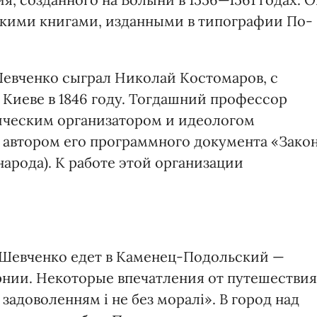
вскими книгами, изданными в типографии По­
евченко сыграл Нико­лай Костомаров, с
Киеве в 1846 году. Тогдашний профессор
ическим организатором и идеологом
 автором его программного документа «Зако
народа). К работе этой организации
Шевченко едет в Каменец-Подольский —
нии. Некоторые впечатления от путешествия
задоволенням і не без моралі». В город над