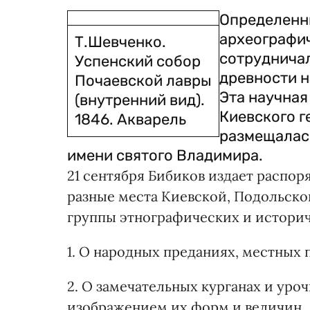
Определенны
археографич
Т.Шевченко.
сотрудничал
Успенский собор
древности н
Почаевской лавры
Эта научная
(внутренний вид).
Ки­евского 
1846. Акварель
размещалась
имени святого Владимира.
21 сентября Бибиков издает распо
разные места Киевской, Подольско
группы этнографических и историч
1. О народных преданиях, местных 
2. О замечательных курганах и уроч
изображением их форм и величин