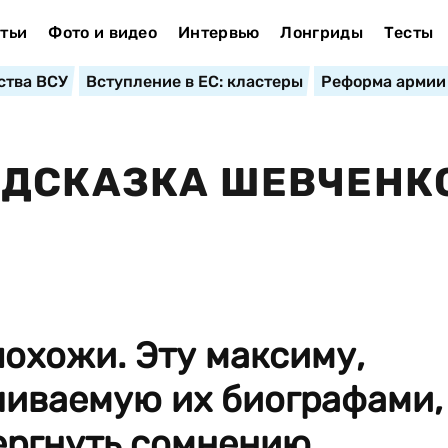
тьи
Фото и видео
Интервью
Лонгриды
Тесты
ства ВСУ
Вступление в ЕС: кластеры
Реформа армии
ОДСКАЗКА ШЕВЧЕНК
похожи. Эту максиму,
чиваемую их биографами,
ргнуть сомнению...