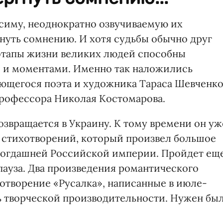
ксиму, неоднократно озвучиваемую их
нуть сомнению. И хотя судьбы обычно друг
 этапы жизни великих людей способны
 и моментами. Именно так наложились
ющегося поэта и художника Тараса Шевченк
профессора Николая Костомарова.
возвращается в Украину. К тому времени он уж
 стихотворений, который произвел большое
 тогдашней Российской империи. Пройдет ещ
 пауза. Два произведения романтического
хотворение «Русалка», написанные в июле-
ель творческой производительности. Нужен бы