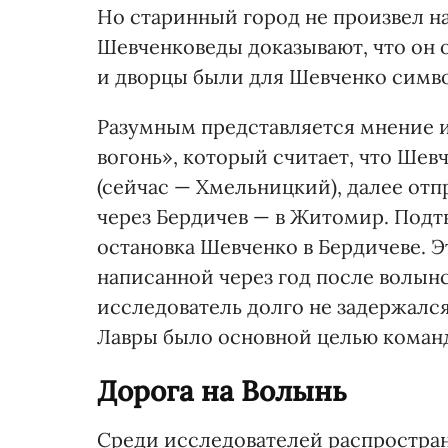
Но старинный город не произвел н
Шевченковеды доказывают, что он о
и дворцы были для Шевченко симв
Разумным представляется мне­ние 
вогонь», который считает, что Шев
(сейчас — Хмельницкий), далее отп
через Бердичев — в Житомир. Под
остановка Шевченко в Бердичеве. Э
написанной через год после волын
исследователь долго не задержался
Лавры было основной целью коман
Дорога на Волынь
Среди исследователей распростран