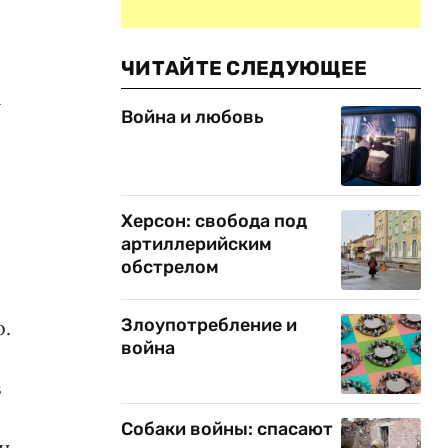
ЧИТАЙТЕ СЛЕДУЮЩЕЕ
а
Война и любовь
Херсон: свобода под
артиллерийским
обстрелом
Злоупотребление и
о.
война
в
Собаки войны: спасают
н