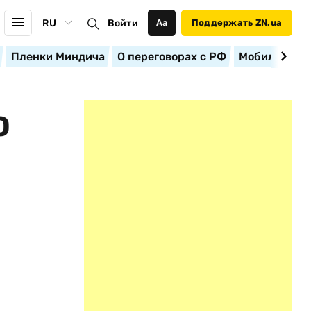
RU
Войти
Аа
Поддержать ZN.ua
Пленки Миндича
О переговорах с РФ
Мобилизация
О