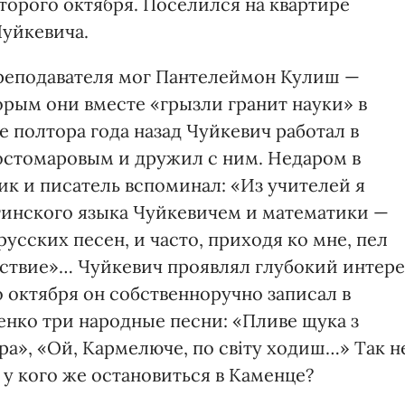
орого октября. По­селился на квартире
уйкевича.
реподавателя мог Пантелей­мон Кулиш —
орым они вместе «грызли гранит науки» в
 полтора года назад Чуйкевич работал в
остомаровым и дружил с ним. Недаром в
к и писатель вспоминал: «Из учителей я
тинского языка Чуйкевичем и математики —
усских песен, и часто, приходя ко мне, пел
ьствие»… Чуйкевич проявлял глубокий интер
 октября он собственноручно записал в
нко три народные песни: «Пливе щука з
ра», «Ой, Кармелюче, по світу ходиш…» Так н
 у кого же остановиться в Каменце?