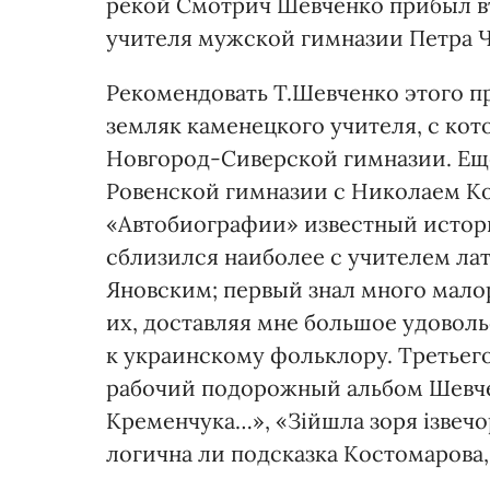
рекой Смотрич Шевченко прибыл вт
учителя мужской гимназии Петра Ч
Рекомендовать Т.Шевченко этого п
земляк каменецкого учителя, с кот
Новгород-Сиверской гимназии. Еще
Ровенской гимназии с Николаем К
«Автобиографии» известный истори
сблизился наиболее с учителем ла
Яновским; первый знал много малор
их, доставляя мне большое удовол
к украинскому фольклору. Третьего
рабочий подорожный альбом Шевче
Кременчука…», «Зійшла зоря ізвечо
логична ли подсказка Костомарова,