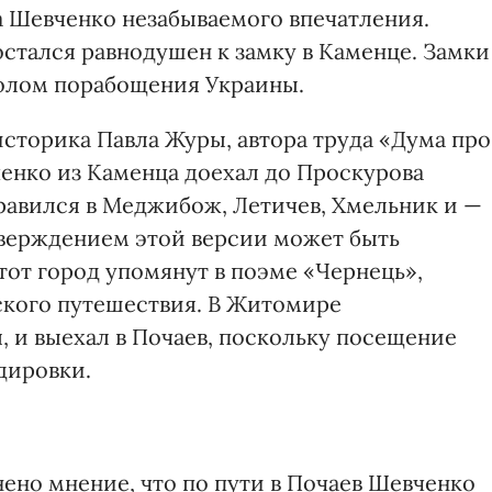
а Шевченко незабываемого впечатления.
стался равнодушен к замку в Каменце. Замки
олом порабощения Украины.
историка Павла Журы, автора труда «Дума про
ченко из Каменца доехал до Проскурова
равился в Меджибож, Лети­чев, Хмельник и —
тверждением этой версии может быть
тот город упомянут в поэме «Чернець»,
ского путешествия. В Жи­томире
, и выехал в Почаев, поскольку посещение
дировки.
ено мнение, что по пути в Почаев Шевченко