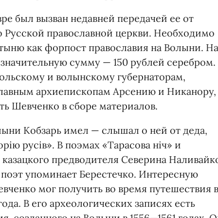
вре был вызван недавней передачей ее от
о Русской православной церкви. Необходимо
тыню как форпост православия на Волыни. Н
значительную сумму — 150 рублей серебром.
дольскому и волынскому губернаторам,
лавным архиепископам Арсению и Никано­ру,
ть Шевченко в сборе материалов.
ыни Кобзарь имел — слышал о ней от деда,
рію русів». В поэмах «Тарасова ніч» и
казацкого предводителя Се­верина Наливайк
 поэт упоминает Берестечко. Интересную
вчен­ко мог получить во время путешествия 
ода. В его архео­логических записях есть
я, созданного на Волыни в 1556—1561 годах. О