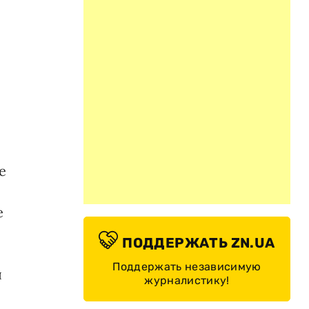
о
е
е
ПОДДЕРЖАТЬ ZN.UA
Поддержать независимую
л
журналистику!