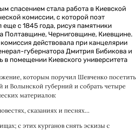
м спасением стала работа в Киевской
еской комиссии, с которой поэт
 еще с 1845 года, рисуя памятники
а Полтавщине, Черниговщине, Ки­евщине.
 комиссия действовала при канцелярии
генерал-губернатора Дмит­рия Бибикова и
 в помещении Киевского уни­верситета
ряжение, которым поручил Шевченко посетить
й и Волынской губерний и собрать четыре
еских материалов:
повестях, сказаниях и песнях…
ищах; с этих курганов снять эскизы с
…