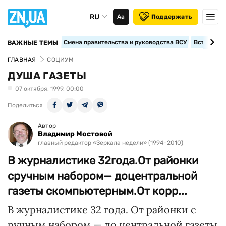
RU
Аа
Поддержать
Смена правительства и руководства ВСУ
Вступление
ВАЖНЫЕ ТЕМЫ
ГЛАВНАЯ
СОЦИУМ
ДУША ГАЗЕТЫ
07 октября, 1999, 00:00
Поделиться
Автор
Владимир Мостовой
главный редактор «Зеркала недели» (1994–2010)
В журналистике 32года.От районки
сручным набором— доцентральной
газеты скомпьютерным.От корр...
В журналистике 32 года. От районки с
ручным набором — до центральной газеты