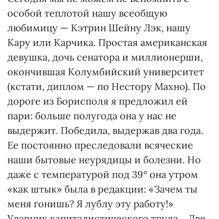
особой теплотой нашу всеобщую
любимицу — Кэтрин Шейну Лэк, нашу
Кару или Карчика. Простая американская
девушка, дочь сенатора и миллионерши,
окончившая Колумбийский университет
(кстати, диплом — по Нестору Махно). По
дороге из Борисполя я предложил ей
пари: больше полугода она у нас не
выдержит. Победила, выдержав два года.
Ее постоянно преследовали всяческие
наши бытовые неурядицы и болезни. Но
даже с температурой под 39° она утром
«как штык» была в редакции: «Зачем ты
меня гонишь? Я лублу эту работу!»
Ударник капиталистического труда… Две