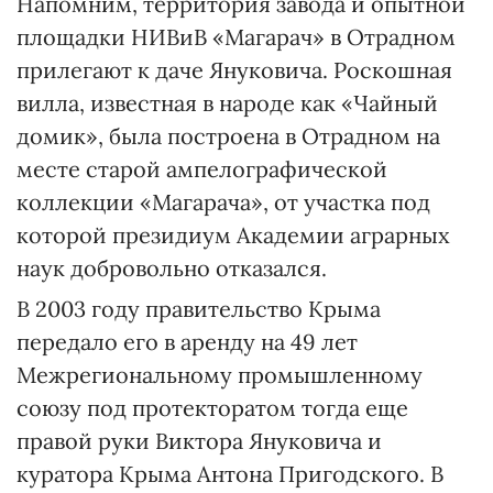
Напомним, территория завода и опытной
площадки НИВиВ «Магарач» в Отрадном
прилегают к даче Януковича. Роскошная
вилла, известная в народе как «Чайный
домик», была построена в Отрадном на
месте старой ампелографической
коллекции «Магарача», от участка под
которой президиум Академии аграрных
наук добровольно отказался.
В 2003 году правительство Крыма
передало его в аренду на 49 лет
Межрегиональному промышленному
союзу под протекторатом тогда еще
правой руки Виктора Януковича и
куратора Крыма Антона Пригодского. В