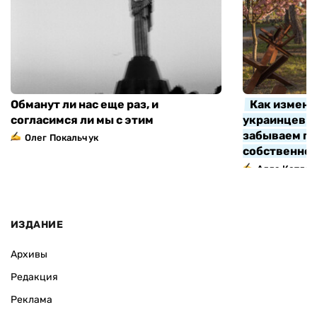
Обманут ли нас еще раз, и
Как измени
согласимся ли мы с этим
украинцев з
забываем про
Олег Покальчук
собственно
Алла Котляр
ИЗДАНИЕ
Архивы
Редакция
Реклама