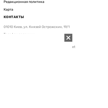
Редакционная политика
Карта
КОНТАКТЫ
01010 Киев, ул. Князей Острожских, 19/1
Телефон редакции:
+380 (44) 280-04-85
Электронная почта редакции:
zn94@ukr.net
Электронная почта службы новостей:
editor@zn.ua
СОЦСЕТИ
ПОДДЕРЖАТЬ ZN.UA
Поддержать независимую
журналистику!