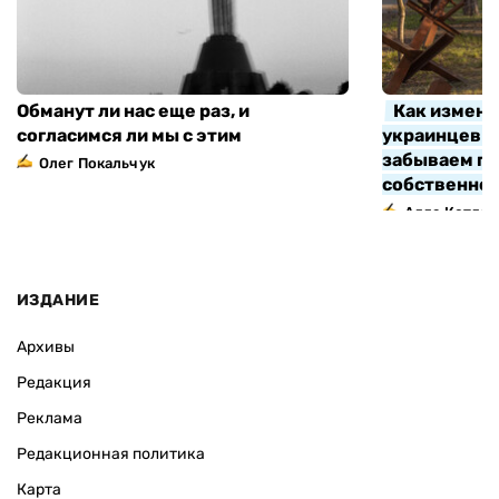
Обманут ли нас еще раз, и
Как измени
согласимся ли мы с этим
украинцев з
забываем про
Олег Покальчук
собственно
Алла Котляр
ИЗДАНИЕ
Архивы
Редакция
Реклама
Редакционная политика
Карта