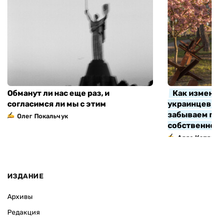
Обманут ли нас еще раз, и
Как измени
согласимся ли мы с этим
украинцев з
забываем про
Олег Покальчук
собственно
Алла Котляр
ИЗДАНИЕ
Архивы
Редакция