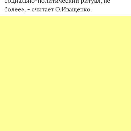
социально-политический ритуал, не
более», - считает О.Иващенко.