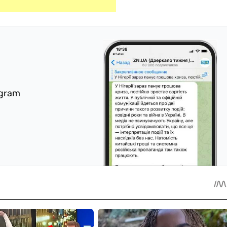
egram