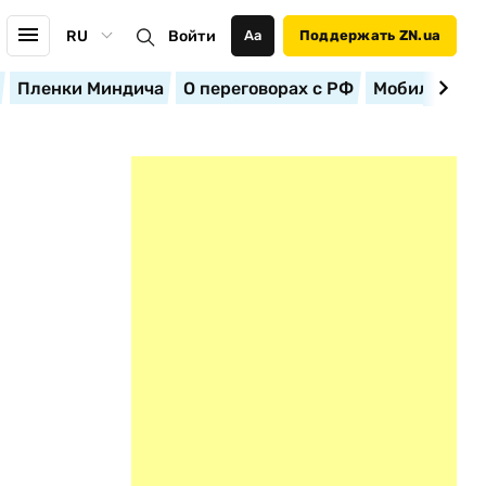
RU
Войти
Аа
Поддержать ZN.ua
Пленки Миндича
О переговорах с РФ
Мобилизация