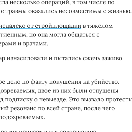
сла несколько операций, в том числе по
е травмы оказались несовместимы с жизнью.
 недалеко от стройплощадки
в тяжелом
гленным, но она могла общаться с
рами и врачами.
ар изнасиловали и пытались сжечь заживо
ое дело по факту покушения на убийство.
дозреваемых, двое из них были отпущены
 подписку о невыезде. Это вызвало протест
й резонанс по всей стране, после чего
подозреваемых.
против причастных к совершению