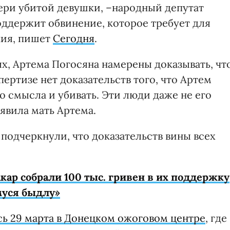
ери убитой девушки, –народный депутат
оддержит обвинение, которое требует для
ния, пишет
Сегодня
.
х, Артема Погосяна намерены доказывать, чт
пертизе нет доказательств того, что Артем
ыло смысла и убивать. Эти люди даже не его
аявила мать Артема.
 подчеркнули, что доказательств вины всех
ар собрали 100 тыс. гривен в их поддержку
муся быдлу»
сь 29 марта в Донецком ожоговом центре
, где