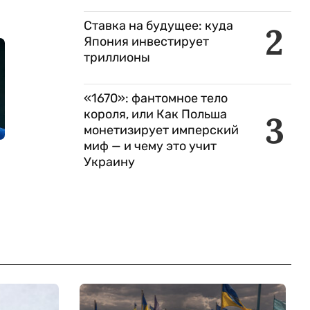
Ставка на будущее: куда
2
Япония инвестирует
триллионы
«1670»: фантомное тело
короля, или Как Польша
3
монетизирует имперский
миф — и чему это учит
Украину