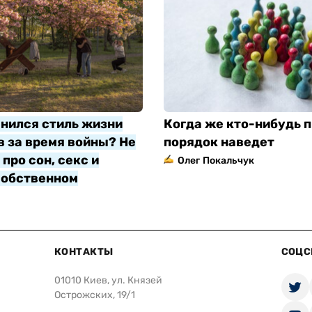
нился стиль жизни
Когда же кто-нибудь п
 за время войны? Не
порядок наведет
про сон, секс и
Олег Покальчук
собственном
яр
КОНТАКТЫ
СОЦС
01010 Киев, ул. Князей
Острожских, 19/1