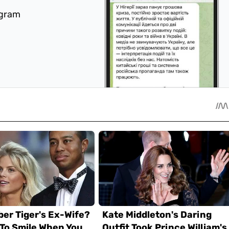
egram