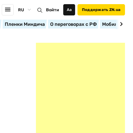
RU
Войти
Аа
Поддержать ZN.ua
Пленки Миндича
О переговорах с РФ
Мобилизация