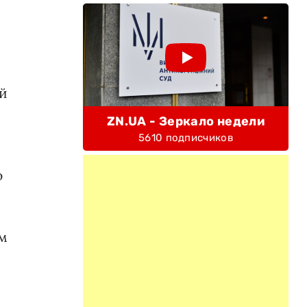
ий
ZN.UA - Зеркало недели
5610 подписчиков
ю
ом