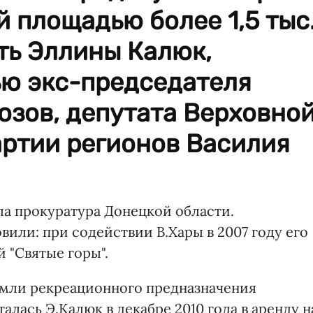
й площадью более 1,5 тыс
сть Эллины Калюк,
ю экс-председателя
зов, депутата Верховно
артии регионов Василия
а прокуратура Донецкой области.
или: при содействии В.Хары в 2007 году его
 "Святые горы".
земли рекреационного предназначения
талась Э.Калюк в декабре 2010 года в аренду н