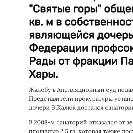
"Святые горы" обще
кв. м в собственно
являющейся дочерь
Федерации профсою
Рады от фракции П
Хары.
Жалобу в Апелляционный суд подал
Представители прокуратуры установ
дочери Э.Калюк достался санаторий
В 2008-м санаторий отказался от 
площадью 2,5 га, которая также дос