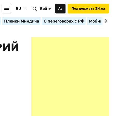
RU
Войти
Аа
Поддержать ZN.ua
Пленки Миндича
О переговорах с РФ
Мобилизация
РИЙ