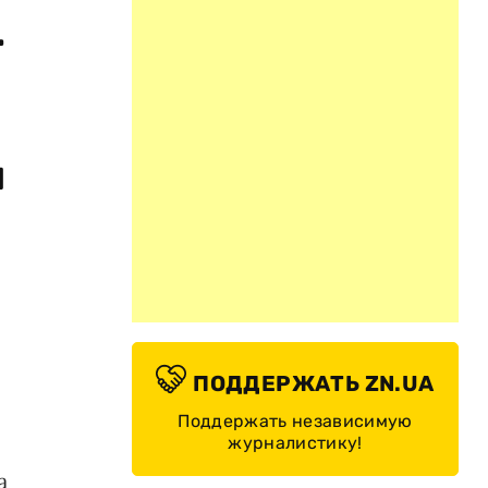
.
й
ПОДДЕРЖАТЬ ZN.UA
Поддержать независимую
журналистику!
а