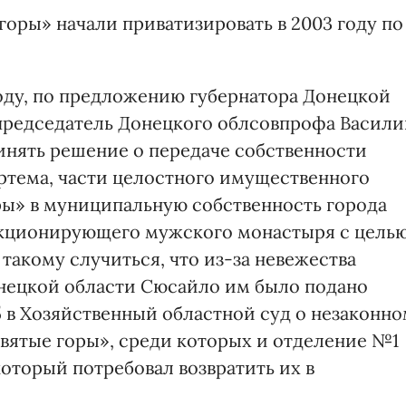
 горы» начали приватизировать в 2003 году по
году, по предложению губернатора Донецкой
председатель Донецкого облсовпрофа Васил
инять решение о передаче собственности
ртема, части целостного имущественного
ры» в муниципальную собственность города
кционирующего мужского монастыря с цель
такому случиться, что из-за невежества
онецкой области Сюсайло им было подано
15 в Хозяйственный областной суд о незаконн
вятые горы», среди которых и отделение №1
оторый потребовал возвратить их в