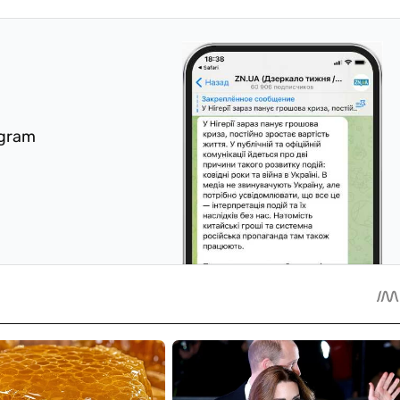
egram