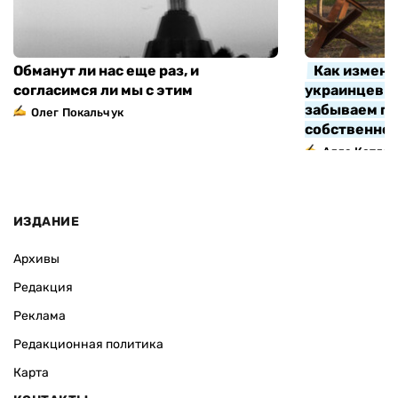
Обманут ли нас еще раз, и
Как измени
согласимся ли мы с этим
украинцев з
забываем про
Олег Покальчук
собственно
Алла Котляр
ИЗДАНИЕ
Архивы
Редакция
Реклама
Редакционная политика
Карта