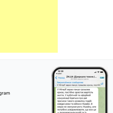
egram