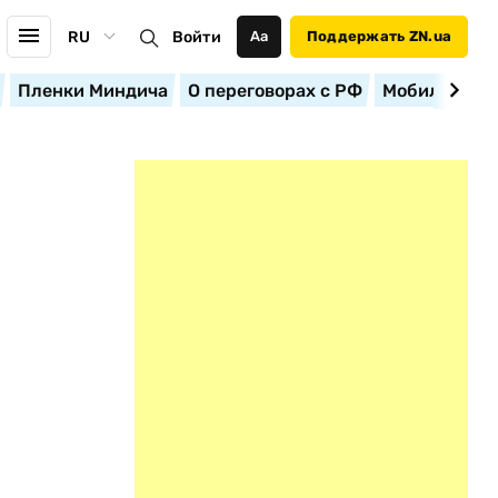
RU
Войти
Аа
Поддержать ZN.ua
Пленки Миндича
О переговорах с РФ
Мобилизация