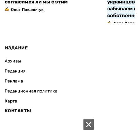
согласимся ли мы с этим
украинцев з
забываем про
Олег Покальчук
собственно
Алла Котляр
ИЗДАНИЕ
Архивы
Редакция
Реклама
Редакционная политика
Карта
КОНТАКТЫ
01010 Киев, ул. Князей Острожских, 19/1
Телефон редакции:
+380 (44) 280-04-85