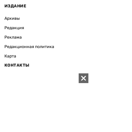
ИЗДАНИЕ
Архивы
Редакция
Реклама
Редакционная политика
Карта
КОНТАКТЫ
01010 Киев, ул. Князей Острожских, 19/1
Телефон редакции:
+380 (44) 280-04-85
Электронная почта редакции:
zn94@ukr.net
Электронная почта службы новостей:
editor@zn.ua
СОЦСЕТИ