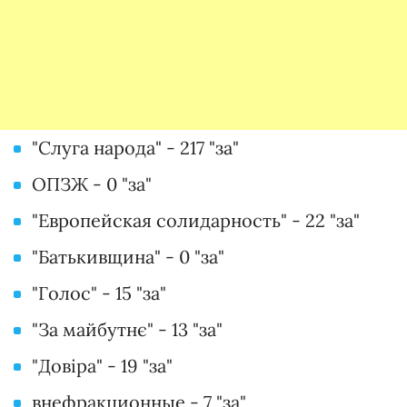
"Слуга народа" - 217 "за"
ОПЗЖ - 0 "за"
"Европейская солидарность" - 22 "за"
"Батькивщина" - 0 "за"
"Голос" - 15 "за"
"За майбутнє" - 13 "за"
"Довіра" - 19 "за"
внефракционные - 7 "за"