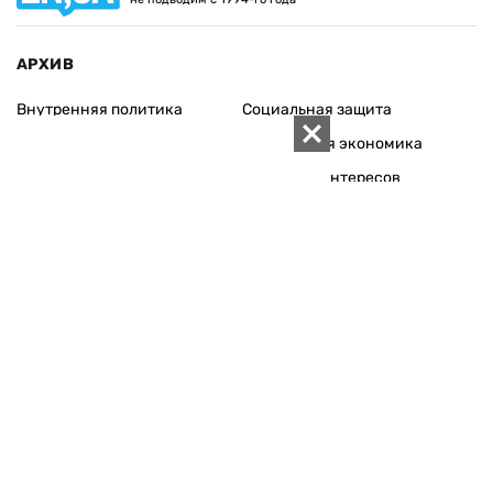
АРХИВ
Внутренняя политика
Социальная защита
Международная политика
Зарубежная экономика
Макроуровень
Конфликт интересов
Энергорынок
Экономическая
безопасность
Приватизация
Персоналии
Экономика регионов
Социум
Наука
История
Технологии
Круг семьи
Среда обитания
Туризм
Церковь
Собственность
Культура