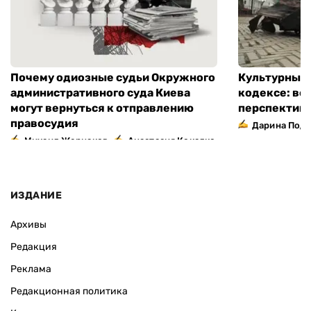
Почему одиозные судьи Окружного
Культурный 
административного суда Киева
кодексе: во
могут вернуться к отправлению
перспектив
правосудия
Дарина Подг
,
Михаил Жернаков
Анастасия Кокалко
ИЗДАНИЕ
Архивы
Редакция
Реклама
Редакционная политика