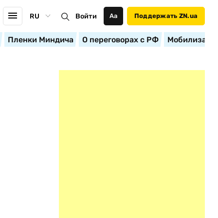
RU
Войти
Аа
Поддержать ZN.ua
Пленки Миндича
О переговорах с РФ
Мобилизация