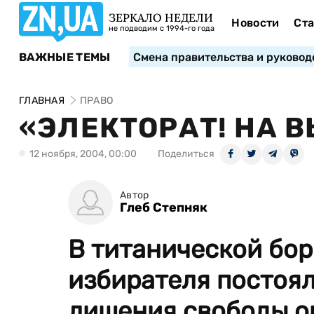
ЗЕРКАЛО НЕДЕЛИ
Новости
Ста
не подводим с 1994-го года
ВАЖНЫЕ ТЕМЫ
Смена правительства и руковод
ГЛАВНАЯ
ПРАВО
«ЭЛЕКТОРАТ! НА В
12 ноября, 2004, 00:00
Поделиться
Автор
Глеб Степняк
В титанической бор
избирателя постоя
лишения свободы о