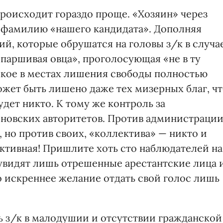
происходит гораздо проще. «Хозяин» через
 фамилию «нашего кандидата». Дополняя
й, которые обрушатся на головы з/к в случае
«паршивая овца», проголосующая «не в ту
ское в местах лишения свободы полностью
ожет быть лишено даже тех мизерных благ, ч
дет никто. К тому же контроль за
оновских авторитетов. Против администраци
 но против своих, «коллектива» — никто и
ективная! Пришлите хоть сто наблюдателей на
 увидят лишь отрешенные арестантские лица 
 искреннее желание отдать свой голос лишь
ь з/к в малодушии и отсутствии гражданской