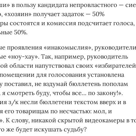
ши» в пользу кандидата непровластного — сие
о, «хозяин» получает задаток — 50%
ры состоятся и комиссия подсчитает голоса,
ьные 50%.
ые проявления «инакомыслия», руководител
е «ноу-хау». Так, например, руководитель
й области напутствовал своих «избирателе
 помещении для голосования установлена
у поставил, не вздумай бюллетень пополам
 я смотреть буду, чтобы все… по закону!».
вия з/к несли бюллетени текстом вверх и в
я его товарищам по несчастью: мол, и
». К слову, никакой скрытой видеокамеры в т
то же будет искушать судьбу?