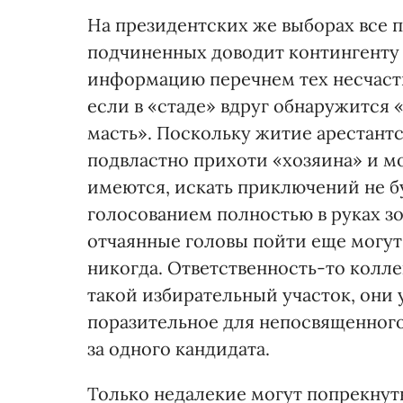
На президентских же выборах все 
подчиненных доводит контингенту
информацию перечнем тех несчасти
если в «стаде» вдруг обнаружится 
масть». Поскольку житие арестант
подвластно прихоти «хозяина» и м
имеются, искать приключений не бу
голосованием полностью в руках з
отчаянные головы пойти еще могут,
никогда. Ответственность-то колл
такой избирательный участок, они
поразительное для непосвященного
за одного кандидата.
Только недалекие могут попрекнут