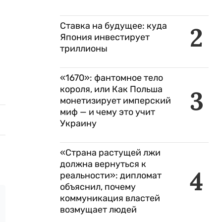
Ставка на будущее: куда
2
Япония инвестирует
триллионы
«1670»: фантомное тело
короля, или Как Польша
3
монетизирует имперский
миф — и чему это учит
Украину
«Страна растущей лжи
должна вернуться к
4
реальности»: дипломат
объяснил, почему
коммуникация властей
возмущает людей