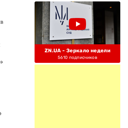
 в
и
ZN.UA - Зеркало недели
5610 подписчиков
й»
о