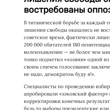
востребованы оппоз
В титанической борьбе за каждый 
лишения свободы оказались не вос
советское время, фактически лише
200 000 обитателей 180 пенитенци
волеизъявление — не более чем ми
тонко подметил «хозяин» одной из
своим спичем голосование заключе
не надо, демократом буду я!».
Специалисты по проведению избир
апробировали «зэковский фактор»
корректировки конечных результато
будь то выборы президентские или