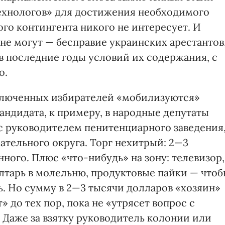
хнологов» для достижения необходимого
ого контингента никого не интересует. И
 не могут — бесправие украинских арестантов
в последние годы условий их содержания, с
о.
аключенных избирателей «мобилизуются»
андидата, к примеру, в народные депутаты
 с руководителем пенитенциарного заведения
ательного округа. Торг нехитрый: 2—3
ного. Плюс «что-нибудь» на зону: телевизор,
алтарь в молельню, продуктовые пайки — что
ть. Но сумму в 2—3 тысячи долларов «хозяин»
» до тех пор, пока не «утрясет вопрос с
 Даже за взятку руководитель колонии или