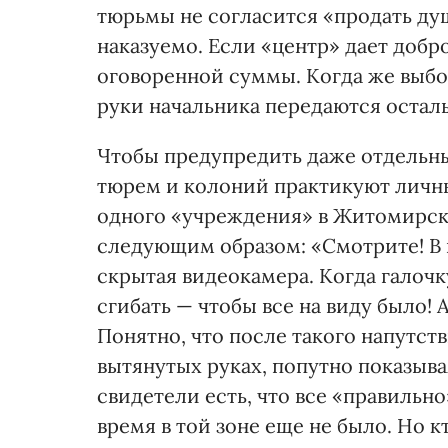
тюрьмы не согласится «продать ду
наказуемо. Если «центр» дает добр
оговоренной суммы. Когда же выбо
руки начальника передаются остал
Чтобы предупредить даже отдельн
тюрем и колоний практикуют личны
одного «учреждения» в Житомирско
следующим образом: «Смотрите! В
скрытая видеокамера. Когда галочк
сгибать — чтобы все на виду было! А
Понятно, что после такого напутст
вытянутых руках, попутно показыва
свидетели есть, что все «правильно
время в той зоне еще не было. Но к