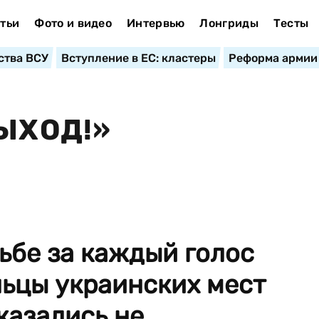
тьи
Фото и видео
Интервью
Лонгриды
Тесты
ства ВСУ
Вступление в ЕС: кластеры
Реформа армии
ЫХОД!»
ьбе за каждый голос
льцы украинских мест
казались не