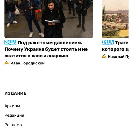
Под ракетным давлением.
Трагед
Почему Украина будет стоять и не
которого за
скатится в хаос и анархию
Николай Пуг
Иван Городиский
ИЗДАНИЕ
Архивы
Редакция
Реклама