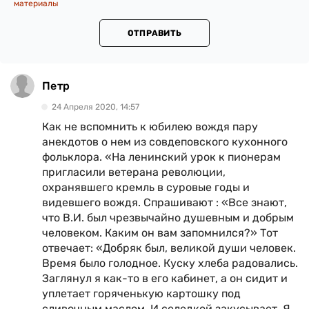
материалы
ОТПРАВИТЬ
Петр
24 Апреля 2020, 14:57
Как не вспомнить к юбилею вождя пару
анекдотов о нем из совдеповского кухонного
фольклора. «На ленинский урок к пионерам
пригласили ветерана революции,
охранявшего кремль в суровые годы и
видевшего вождя. Спрашивают : «Все знают,
что В.И. был чрезвычайно душевным и добрым
человеком. Каким он вам запомнился?» Тот
отвечает: «Добряк был, великой души человек.
Время было голодное. Куску хлеба радовались.
Заглянул я как-то в его кабинет, а он сидит и
уплетает горяченькую картошку под
сливочным маслом. И селедкой закусывает. Я