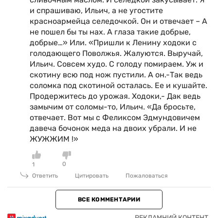
и спрашиваю, Ильич, а не угостите
красноармейца селедочкой. Он и отвечает – А
не пошел бы ты нах. А глаза такие добрые,
добрые…» Или. «Пришли к Ленину ходоки с
голодающего Поволжья. Жалуются. Выручай,
Ильич. Совсем худо. С голоду помираем. Уж и
скотину всю под нож пустили. А он.-Так ведь
соломка под скотиной осталась. Ее и кушайте.
Продержитесь до урожая. Ходоки,- Дак ведь
замычим от соломы-то, Ильич. «Да бросьте,
отвечает. Вот мы с Феликсом Эдмундовичем
давеча бочонок меда на двоих убрали. И не
ЖУЖЖИМ !»
0
1
Ответить
Цитировать
Пожаловаться
ВСЕ КОММЕНТАРИИ