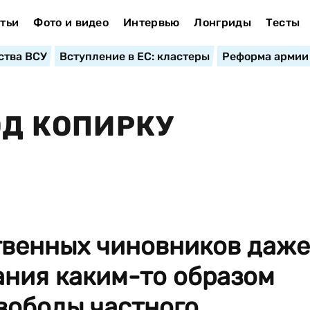
тьи
Фото и видео
Интервью
Лонгриды
Тесты
ства ВСУ
Вступление в ЕС: кластеры
Реформа армии
ОД КОПИРКУ
твенных чиновников даже
ания каким-то образом
вободы частного