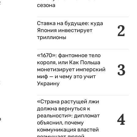
с
сезона
Ставка на будущее: куда
2
Япония инвестирует
триллионы
«1670»: фантомное тело
короля, или Как Польша
3
монетизирует имперский
миф — и чему это учит
й
Украину
«Страна растущей лжи
должна вернуться к
4
реальности»: дипломат
о
объяснил, почему
коммуникация властей
возмущает людей