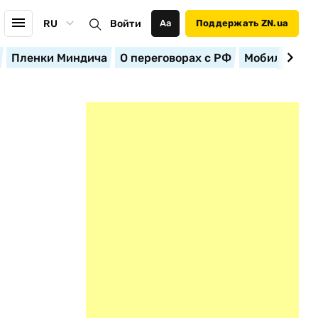
RU
Войти
Аа
Поддержать ZN.ua
Пленки Миндича
О переговорах с РФ
Мобилизация