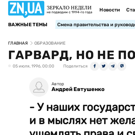
ЗЕРКАЛО НЕДЕЛИ
Новости
Ста
не подводим с 1994-го года
ВАЖНЫЕ ТЕМЫ
Смена правительства и руковод
ГЛАВНАЯ
ОБРАЗОВАНИЕ
ГАРВАРД, НО НЕ П
05 июля, 1996, 00:00
Поделиться
Автор
Андрей Евтушенко
- У наших государс
и в мыслях нет жел
ущемлять права и с