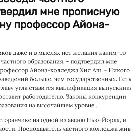
твердил мне прописную
ну профессор Айона-
иков даже и в мыслях нет желания каким-то
частного образования, - подтвердил мне
рофессор Айона-колледжа Хил Аш. - Никого
 заведений больше, чем государственных. Ест
 главу угла ставится квалификация выпускника
едоставит работодателю. Законы конкуренции
азования на высочайшем уровне...
торанчике на одной из авеню Нью-Йорка, и
нности. Преподаватель частного колледжа жив