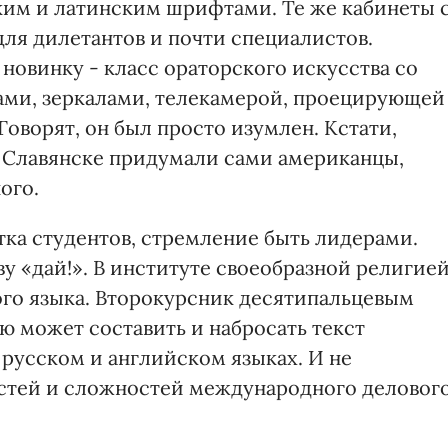
ким и латинским шрифтами. Те же кабинеты 
для дилетантов и почти специалистов.
новинку - класс ораторского искусства со
ми, зеркалами, телекамерой, проецирующей
Говорят, он был просто изумлен. Кстати,
в Славянске придумали сами американцы,
ого.
тка студентов, стремление быть лидерами.
у «дай!». В институте своеобразной религие
ого языка. Второкурсник десятипальцевым
ю может составить и набросать текст
 русском и английском языках. И не
костей и сложностей международного деловог