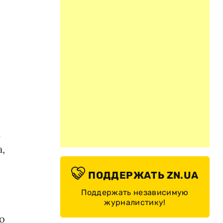
ь
,
ПОДДЕРЖАТЬ ZN.UA
Поддержать независимую
журналистику!
о