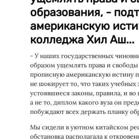
образования, - под
американскую исти
колледжа Хил Аш...
- У наших государственных чиновн
образом ущемлять права и свободы 
прописную американскую истину п
не шокирует то, что таких учебных
устоявшиеся законы, правила, и во
а не то, диплом какого вуза он пр
побуждают всех держать планку обр
Мы сидели в уютном китайском рес
обстановка располагала к открове