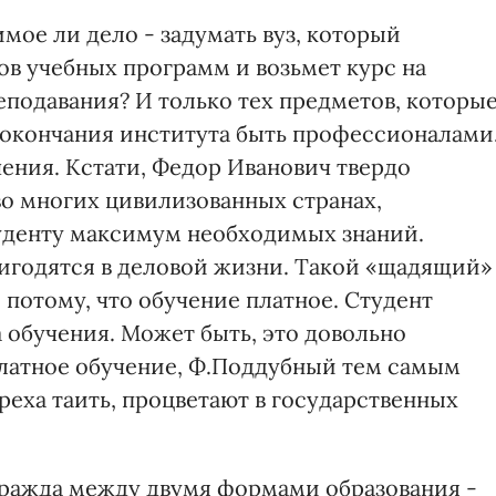
ое ли дело - задумать вуз, который
ов учебных программ и возьмет курс на
подавания? И только тех предметов, которы
 окончания института быть профессионалами
учения. Кстати, Федор Иванович твердо
 во многих цивилизованных странах,
студенту максимум необходимых знаний.
игодятся в деловой жизни. Такой «щадящий»
 потому, что обучение платное. Студент
а обучения. Может быть, это довольно
платное обучение, Ф.Поддубный тем самым
греха таить, процветают в государственных
 вражда между двумя формами образования -