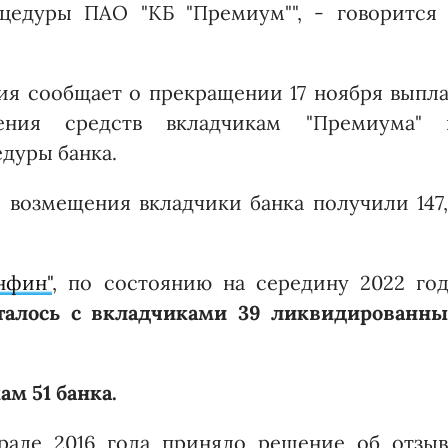
цедуры ПАО "КБ "Премиум"", - говорится 
ия сообщает о прекращении 17 ноября выпл
ения средств вкладчикам "Премиума" 
дуры банка.
 возмещения вкладчики банка получили 147
нфин"
, по состоянию на середину 2022 год
италось с вкладчиками 39 ликвидированны
м 51 банка.
рале 2016 года приняло решение об отзыв