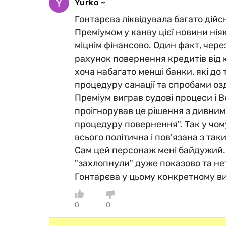
Yurko ~
Гонтарєва ліквідувала багато дійс
Преміумом у канву цієї новини нія
міцнім фінансово. Один факт, через
рахунок повернення кредитів від ю
хоча набагато менші банки, які до
процедуру санації та спробами озд
Преміум виграв судові процеси і 
проігнорував це рішення з дивним
процедуру повернення". Так у чом
всього політична і пов'язана з та
Сам цей персонаж мені байдужий.
"захлопнули" дуже показово та нет
Гонтарєва у цьому конкретному ви
0
0