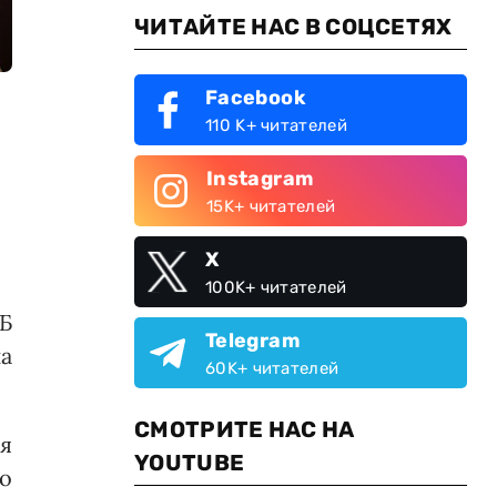
ЧИТАЙТЕ НАС В СОЦСЕТЯХ
Facebook
110 K+ читателей
Instagram
15K+ читателей
X
100K+ читателей
Б
Telegram
на
60K+ читателей
СМОТРИТЕ НАС НА
ия
YOUTUBE
о