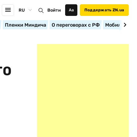
RU
Войти
Аа
Поддержать ZN.ua
Пленки Миндича
О переговорах с РФ
Мобилизация
ГО