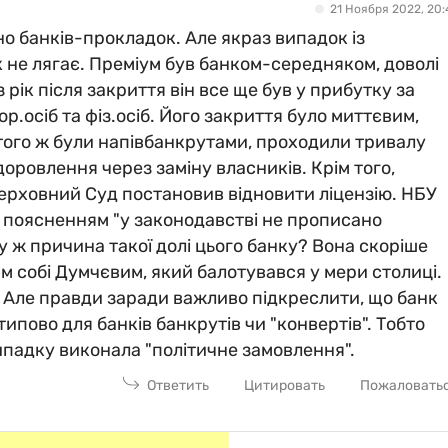
21 Ноября 2022, 20:
но банків-прокладок. Але якраз випадок із
к не лягає. Преміум був банком-середняком, доволі
 рік після закриття він все ще був у прибутку за
р.осіб та фіз.осіб. Його закриття було миттєвим,
 того ж були напівбанкрутами, проходили тривалу
оровлення через заміну власників. Крім того,
Верховний Суд постановив відновити ліцензію. НБУ
 поясненням "у законодавстві не прописано
у ж причина такої долі цього банку? Вона скоріше
ким собі Думчєвим, який балотувався у мери столиці.
 Але правди заради важливо підкреслити, що банк
ипово для банків банкрутів чи "конвертів". Тобто
падку виконала "політичне замовлення".
Ответить
Цитировать
Пожаловать