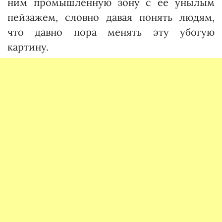
ним промышленную зону с ее унылым
пейзажем, словно давая понять людям,
что давно пора менять эту убогую
картину.