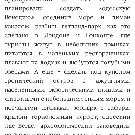
планировали создать «одесскую
Венецию», соединив море и лиман
каналом, разбить ветланд-парк, как это
сделано в Лондоне и Гонконге, где
туристы живут в небольших домиках,
питаются в маленьких ресторанчиках,
плавают на лодках и любуются голубыми
озерами. А еще - сделать под куполом
тропический остров с джунглями,
населенными экзотическими птицами и
животными с небольшим теплым морем и
песчаными пляжами; зоо­парк с сафари,
крытый горноложный курорт, одесский
Лас-Вегас, археологический заповедник
на Жеваховой горе, деловые и культурные