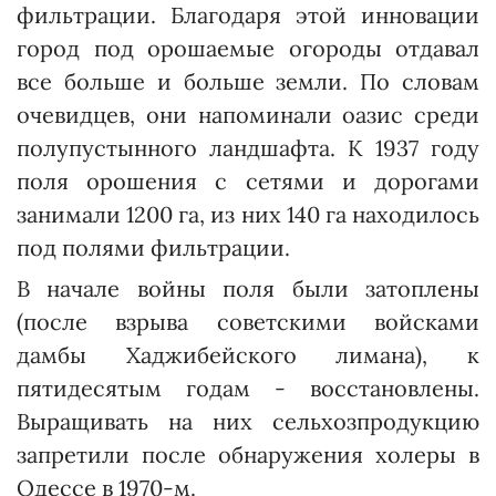
фильт­рации. Благодаря этой инновации
город под орошаемые огороды отдавал
все больше и больше земли. По словам
очевидцев, они напоминали оазис среди
полупус­тынного ландшафта. К 1937 году
поля орошения с сетями и дорогами
занимали 1200 га, из них 140 га находилось
под полями фильтрации.
В начале войны поля были затоплены
(после взрыва советскими войсками
дамбы Хаджи­бейского лимана), к
пятидесятым годам - восстановлены.
Выращи­вать на них сельхозпродукцию
запретили после обнаружения холеры в
Одессе в 1970-м.