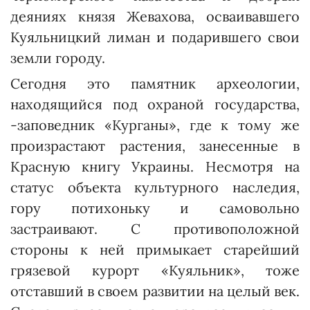
деяниях князя Жевахова, осваивавшего
Куяль­ницкий лиман и подарившего свои
земли городу.
Сегодня это памятник архео­логии,
находящийся под охраной государства,
-заповедник «Кур­ганы», где к тому же
произрастают растения, занесенные в
Крас­ную книгу Украины. Несмот­ря на
статус объекта культурного наследия,
гору потихоньку и самовольно
застраивают. С противоположной
стороны к ней примыкает старейший
грязевой курорт «Куяльник», тоже
отставший в своем развитии на целый век.