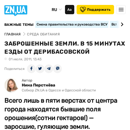
RU
Аа
Поддержать
Смена правительства и руководства ВСУ
Вступление
ВАЖНЫЕ ТЕМЫ
ГЛАВНАЯ
СРЕДА ОБИТАНИЯ
ЗАБРОШЕННЫЕ ЗЕМЛИ. В 15 МИНУТАХ
ЕЗДЫ ОТ ДЕРИБАСОВСКОЙ
01 июля, 2011, 13:43
Поделиться
Автор
Нина Перстнёва
Собкор ZN.UA в Одессе и Одесской области
Всего лишь в пяти верстах от центра
города находятся бывшие поля
орошения(сотни гектаров!) —
заросшие, гуляющие земли.