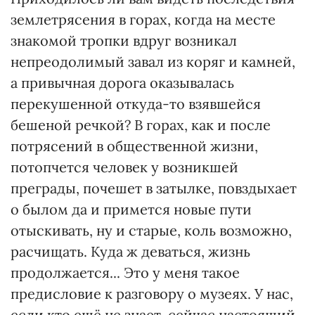
землетрясения в горах, когда на месте
знакомой тропки вдруг возникал
непреодолимый завал из коряг и камней,
а привычная дорога оказывалась
перекушенной откуда-то взявшейся
бешеной речкой? В горах, как и после
потрясений в общественной жизни,
потопчется человек у возникшей
преграды, почешет в затылке, повздыхает
о былом да и примется новые пути
отыскивать, ну и старые, коль возможно,
расчищать. Куда ж деваться, жизнь
продолжается... Это у меня такое
предисловие к разговору о музеях. У нас,
если кто ещё не знает, сейчас настоящий