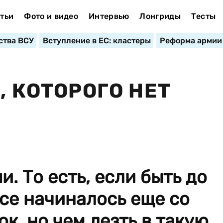
тьи
Фото и видео
Интервью
Лонгриды
Тесты
ства ВСУ
Вступление в ЕС: кластеры
Реформа армии
, КОТОРОГО НЕТ
и. То есть, если быть до
все начиналось еще со
к, но чем лезть в такую