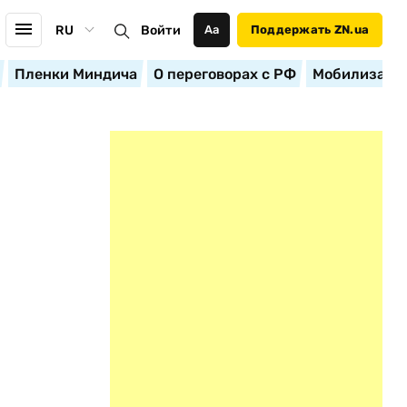
RU
Войти
Аа
Поддержать ZN.ua
Пленки Миндича
О переговорах с РФ
Мобилизация