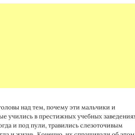
головы над тем, почему эти мальчики и
рые учились в престижных учебных заведения
огда и под пули, травились слезоточивым
огда и жизнь. Конечно, их спрашивали об этом