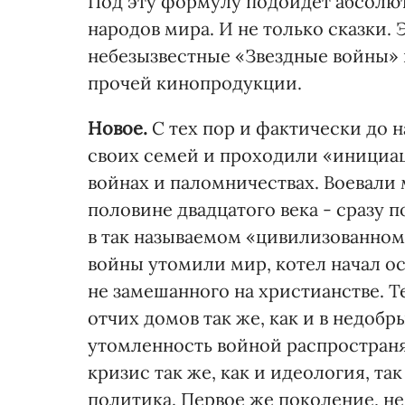
Под эту формулу подойдет абсолю
народов мира. И не только сказки.
небезызвестные «Звездные войны» 
прочей кинопродукции.
Новое.
С тех пор и фактически до 
своих семей и проходили «инициац
войнах и паломничествах. Воевали м
половине двадцатого века - сразу 
в так называемом «цивилизованном
войны утомили мир, котел начал ос
не замешанного на христианстве. 
отчих домов так же, как и в недоб
утомленность войной распространя
кризис так же, как и идеология, так
политика. Первое же поколение, н