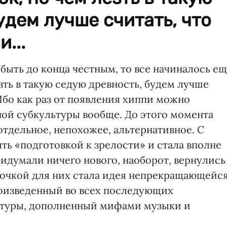
удем лучше считать, что
...
и быть до конца честным, то все начиналось е
зть в такую седую древность, будем лучше
 Ибо как раз от появления хиппи можно
ой субкультуры вообще. До этого момента
 отдельное, непохожее, альтернативное. С
ть «подготовкой к зрелости» и стала вполне
идумали ничего нового, наоборот, вернулись
 точкой для них стала идея непрекращающейс
роизведенный во всех последующих
ьтуры, дополненный мифами музыки и