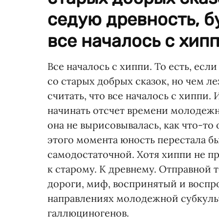
седую древность, б
все началось с хиппи
Все началось с хиппи. То есть, есл
со старых добрых сказок, но чем ле
считать, что все началось с хиппи.
начинать отсчет времени молодежн
она не вырисовывалась, как что-то
этого момента юность перестала бы
самодостаточной. Хотя хиппи не пр
к старому. К древнему. Отправной
дороги, миф, воспринятый и восп
направлениях молодежной субкул
галлюциногенов.