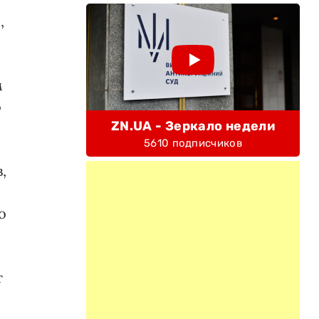
,
м
о
ZN.UA - Зеркало недели
5610 подписчиков
,
о
т