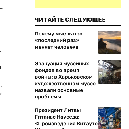
т
ЧИТАЙТЕ СЛЕДУЮЩЕЕ
Почему мысль про
«последний раз»
меняет человека
х
Эвакуация музейных
и
фондов во время
войны: в Харьковском
,
художественном музее
назвали основные
з
проблемы
Президент Литвы
Гитанас Науседа:
«Произведения Витауте