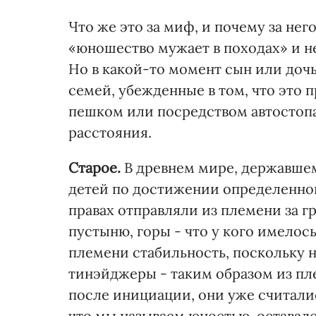
Что же это за миф, и почему за него
«юношество мужает в походах» и н
Но в какой-то момент сын или дочь
семей, убежденные в том, что это 
пешком или посредством автостопа
расстояния.
Старое.
В древнем мире, державшем
детей по достижении определенного
правах отправляли из племени за г
пустыню, горы - что у кого имелось
племени стабильность, поскольку 
тинэйджеры - таким образом из пл
после инициации, они уже считалис
что мы называем юностью, оставалос