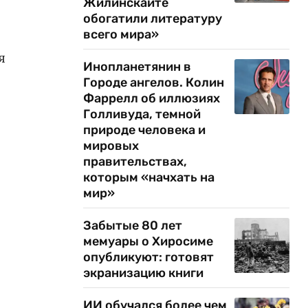
Жилинскайте
обогатили литературу
всего мира»
я
Инопланетянин в
Городе ангелов. Колин
Фаррелл об иллюзиях
Голливуда, темной
природе человека и
мировых
правительствах,
которым «начхать на
мир»
Забытые 80 лет
мемуары о Хиросиме
опубликуют: готовят
экранизацию книги
ИИ обучался более чем