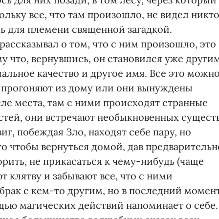
льку все, что там произошло, не видел никто
ась для племени священной загадкой.
рассказывал о том, что с ним произошло, это
му что, вернувшись, он становился уже други
альное качество и другое имя. Все это можн
ми прогоняют из дому или они вынуждены
ле места, там с ними происходят странные
стей, они встречают необыкновенных существ
г, побеждая Зло, находят себе пару, но
го чтобы вернуться домой, дав предварительн
орить, не прикасаться к чему-нибудь (чаще
т клятву и забывают все, что с ними
брак с кем-то другим, но в последний момен
щью магических действий напоминает о себе.