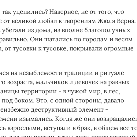
 так уцепились? Наверное, не от того, что
е от великой любви к творениям Жюля Верна.
 убегали из дома, из вполне благополучных
правильно. Они шатались по городам и весям
, от тусовки к тусовке, покрывали огромные
ся на незыблемости традиции и ритуале
 возраста, мальчиков и девочек на равных
раницы территории - в чужой мир, в лес,
 под боком. Это, с одной стороны, давало
неизбежно деструктивный элемент -
емени изымались. Когда же они возвращалис
ь взрослыми, вступали в брак, в общем все то
ь для них позади, в том лесу, через который