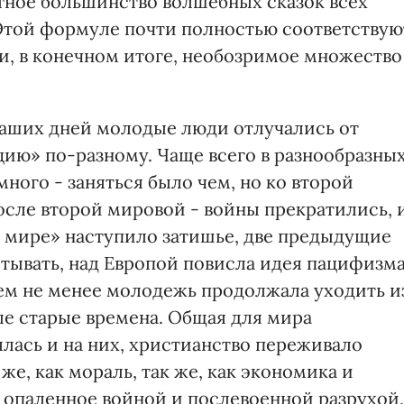
тное большинство волшебных сказок всех
 Этой формуле почти полностью соответствую
и, в конечном итоге, необозримое множество
наших дней молодые люди отлучались от
ию» по-разному. Чаще всего в разнообразны
ного - заняться было чем, но ко второй
после второй мировой - войны прекратились, 
 мире» наступило затишье, две предыдущие
тывать, над Европой повисла идея пацифизма
Тем не менее молодежь продолжала уходить и
рые старые времена. Общая для мира
лась и на них, христианство переживало
 же, как мораль, так же, как экономика и
е опаленное войной и послевоенной разрухой,