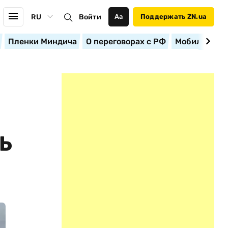
RU
Войти
Аа
Поддержать ZN.ua
Пленки Миндича
О переговорах с РФ
Мобилизация
Ь