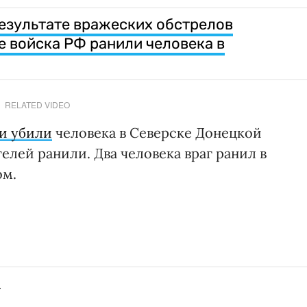
результате вражеских обстрелов
е войска РФ ранили человека в
RELATED VIDEO
ки убили
человека в Северске Донецкой
лей ранили. Два человека враг ранил в
ом.