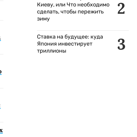
2
Киеву, или Что необходимо
сделать, чтобы пережить
зиму
Ставка на будущее: куда
м
3
Япония инвестирует
триллионы
о
с
х