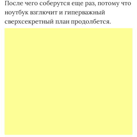
После чего соберутся еще раз, потому что
ноутбук взглючит и гиперважный
сверхсекретный план продолбется.