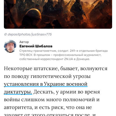
© depositphotos/justinasv775
Автор
Евгений Шибалов
Стрелец-гранатометчик, солдат. 241-я отдельная бригада
ТРО ВСУ. В прошлом – профессиональный журналист,
собственный корреспондент ZN.UA в Донецке.
Некоторые штатские, бывает, волнуются
по поводу гипотетической угрозы
установления в Украине военной
диктатуры.
Дескать, у армии во время
войны слишком много полномочий и
авторитета, и есть риск, что она не
захочет от этого отказаться после, и