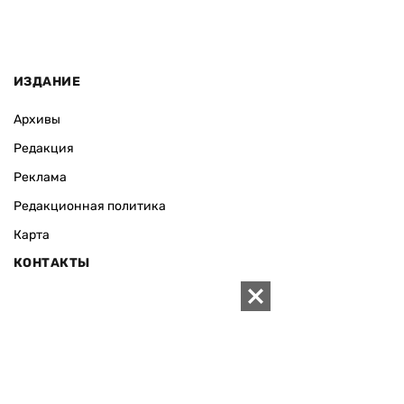
ИЗДАНИЕ
Архивы
Редакция
Реклама
Редакционная политика
Карта
КОНТАКТЫ
01010 Киев, ул. Князей Острожских, 19/1
Телефон редакции:
+380 (44) 280-04-85
Электронная почта редакции:
zn94@ukr.net
Электронная почта службы новостей:
editor@zn.ua