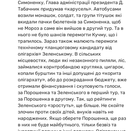
Симоненку, Глава адміністрації президента Д.
Табачник придумав «карусель». Автобусами
возили монашок, солдат, та групи тітушок які
вкидали пачки бюлетенів за Симоненка, щоб
не Мороз а саме він вийшов в другий тур. Та в
нього не було шансів перемогти Кучму, що і
трапилось. Зараз також малюють перемоги
технічному «ланцюговому кандидату від
олігархів» Зеленському. В сільських
місцевостях, люди які незаконного пиляли, ліс,
займалися корнтробандою кругляка, цигарок,
копали бурштин та інші допущені до «корита
олігархату», або до розкрадання бюджету, вже
отримали фінансування і скуповують голоси,
за Порошенка та Зеленського в перший тур, та
за Порошенка в другому. Так, що рейтинги
Зеленського «зростуть», ще більше. Не скойте
злочин проти своїх дітей, внуків навіть не
народжених. Якщо оберете Порошенка, ще раз
в них не буде майбутнього, тільки безвіз та