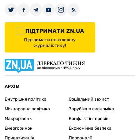
ПІДТРИМАТИ ZN.UA
Підтримати незалежну
журналістику!
ДЗЕРКАЛО ТИЖНЯ
не підводимо з 1994 року
АРХІВ
Внутрішня політика
Соціальний захист
Міжнародна політика
Зарубіжна економіка
Макрорівень
Конфлікт інтересів
Енергоринок
Економічна безпека
Приватизація
Персоналії