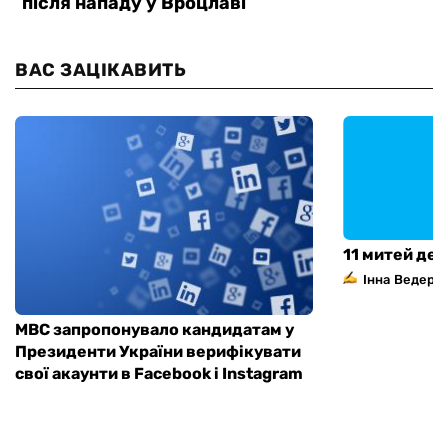
ВАС ЗАЦІКАВИТЬ
11 митей дес
Інна Ведерн
МВС запропонувало кандидатам у
Президенти України верифікувати
свої акаунти в Facebook і Instagram