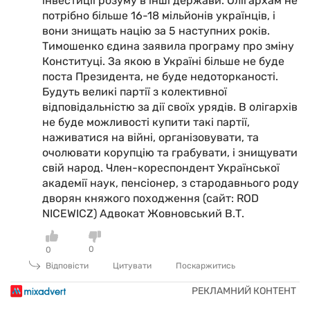
інвестиції розуму в інші держави. Олігархам не
потрібно більше 16-18 мільйонів українців, і
вони знищать націю за 5 наступних років.
Тимошенко єдина заявила програму про зміну
Конституці. За якою в Україні більше не буде
поста Президента, не буде недоторканості.
Будуть великі партії з колективної
відповідальністю за дії своїх урядів. В олігархів
не буде можливості купити такі партії,
наживатися на війні, організовувати, та
очолювати корупцію та грабувати, і знищувати
свій народ. Член-кореспондент Української
академії наук, пенсіонер, з стародавнього роду
дворян княжого походження (сайт: ROD
NICEWICZ) Адвокат Жовновський В.Т.
0
0
Відповісти
Цитувати
Поскаржитись