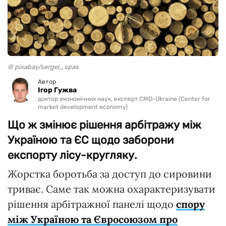
© pixabay/sergei_spas
Автор
Ігор Гужва
доктор економічних наук, експерт CMD-Ukraine (Center for
market development economy)
Що ж змінює рішення арбітражу між
Україною та ЄС щодо заборони
експорту лісу-кругляку.
Жорстка боротьба за доступ до сировини
триває. Саме так можна охарактеризувати
рішення арбітражної панелі щодо
спору
між Україною та Євросоюзом про