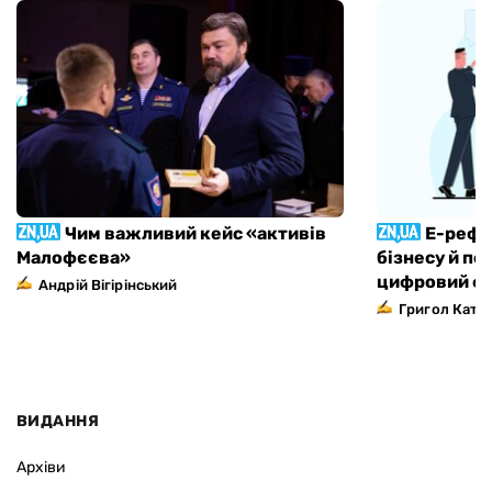
Чим важливий кейс «активів
Е-рефо
Малофєєва»
бізнесу й по
цифровий ф
Андрій Вігірінський
Григол Ката
ВИДАННЯ
Архіви