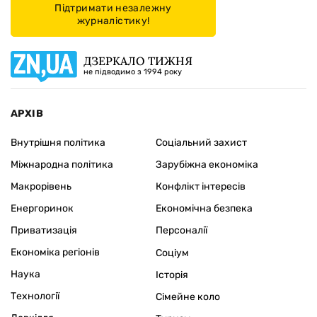
Підтримати незалежну
журналістику!
ДЗЕРКАЛО ТИЖНЯ
не підводимо з 1994 року
АРХІВ
Внутрішня політика
Соціальний захист
Міжнародна політика
Зарубіжна економіка
Макрорівень
Конфлікт інтересів
Енергоринок
Економічна безпека
Приватизація
Персоналії
Економіка регіонів
Соціум
Наука
Історія
Технології
Сімейне коло