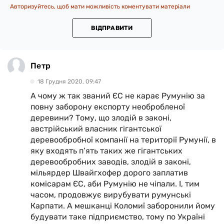
Авторизуйтесь, щоб мати можливість коментувати матеріали
ВІДПРАВИТИ
Петр
18 Грудня 2020, 09:47
А чому ж так званий ЄС не карає Румунію за
повну заборону експорту необробленої
деревини? Тому, що злодій в законі,
австрійський власник гігантської
деревообробної компанії на території Румунії, в
яку входять п’ять таких же гігантських
деревообробних заводів, злодій в законі,
мільярдер Швайгхофер дорого заплатив
комісарам ЄС, аби Румунію не чіпали. І, тим
часом, продовжує вирубувати румунські
Карпати. А мешканці Коломиї заборонили йому
будувати таке підприємство, тому по Україні