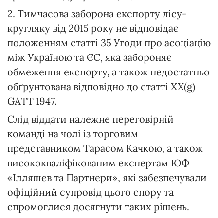
2. Тимчасова заборона експорту лісу-
кругляку від 2015 року не відповідає
положенням статті 35 Угоди про асоціацію
між Україною та ЄС, яка забороняє
обмеження експорту, а також недостатньо
обґрунтована відповідно до статті XX(g)
GATT 1947.
Слід віддати належне переговірній
команді на чолі із торговим
представником Тарасом Качкою, а також
висококваліфікованим експертам ЮФ
«Ілляшев та Партнери», які забезпечували
офіційний супровід цього спору та
спромоглися досягнути таких рішень.