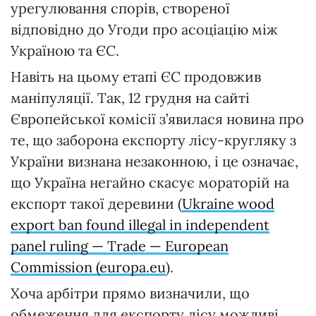
урегулювання спорів, створеної
відповідно до Угоди про асоціацію між
Україною та ЄС.
Навіть на цьому етапі ЄС продовжив
маніпуляції. Так, 12 грудня на сайті
Європейської комісії з’явилася новина про
те, що заборона експорту лісу-кругляку з
України визнана незаконною, і це означає,
що Україна негайно скасує мораторій на
експорт такої деревини (
Ukraine wood
export ban found illegal in independent
panel ruling — Trade — European
Commission (europa.eu
).
Хоча арбітри прямо визначили, що
обмеження для експорту лісу можливі,