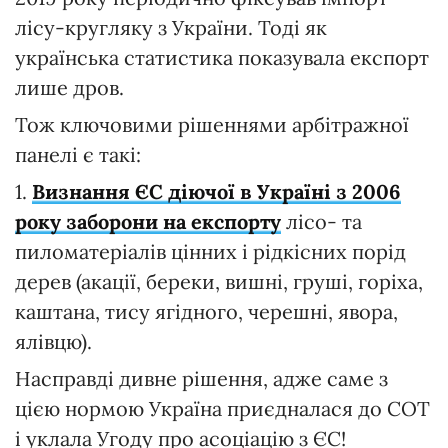
лісу-кругляку з України. Тоді як
українська статистика показувала експорт
лише дров.
Тож ключовими рішеннями арбітражної
панелі є такі:
1.
Визнання ЄС діючої в Україні з 2006
року заборони на експорту
лісо- та
пиломатеріалів цінних і рідкісних порід
дерев (акації, береки, вишні, груші, горіха,
каштана, тису ягідного, черешні, явора,
ялівцю).
Насправді дивне рішення, адже саме з
цією нормою Україна приєдналася до СОТ
і уклала Угоду про асоціацію з ЄС!