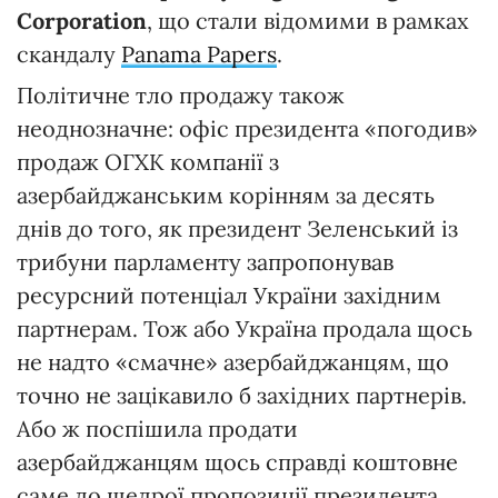
Corporation
, що стали відомими в рамках
скандалу
Panama Papers
.
Політичне тло продажу також
неоднозначне: офіс президента «погодив»
продаж ОГХК компанії з
азербайджанським корінням за десять
днів до того, як президент Зеленський із
трибуни парламенту запропонував
ресурсний потенціал України західним
партнерам. Тож або Україна продала щось
не надто «смачне» азербайджанцям, що
точно не зацікавило б західних партнерів.
Або ж поспішила продати
азербайджанцям щось справді коштовне
саме до щедрої пропозиції президента