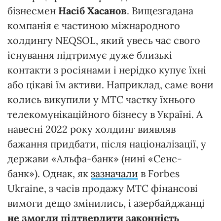
бізнесмен
Насіб Хасанов
. Вищезгадана
компанія є частиною міжнародного
холдингу NEQSOL, який увесь час свого
існування підтримує дуже близькі
контакти з росіянами і нерідко купує їхні
або цікаві їм активи. Наприклад, саме вони
колись викупили у МТС частку їхнього
телекомунікаційного бізнесу в Україні. А
навесні 2022 року холдинг виявляв
бажання придбати, після націоналізації, у
держави «Альфа-банк» (нині «Сенс-
банк»). Однак, як
зазначали
в Forbes
Ukraine, з часів продажу МТС фінансові
вимоги дещо змінились, і азербайджанці
не змогли підтвердити законність