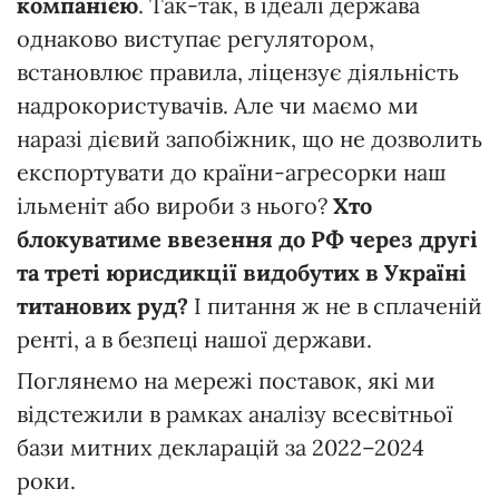
компанією
. Так-так, в ідеалі держава
однаково виступає регулятором,
встановлює правила, ліцензує діяльність
надрокористувачів. Але чи маємо ми
наразі дієвий запобіжник, що не дозволить
експортувати до країни-агресорки наш
ільменіт або вироби з нього?
Хто
блокуватиме ввезення до РФ через другі
та треті юрисдикції видобутих в Україні
титанових руд?
І питання ж не в сплаченій
ренті, а в безпеці нашої держави.
Поглянемо на мережі поставок, які ми
відстежили в рамках аналізу всесвітньої
бази митних декларацій за 2022–2024
роки.