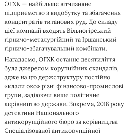
ОГХК — найбільше вітчизняне
підприємство з видобутку та збагачення
концентратів титанових руд. До складу
цієї компанії входять Вільногірський
гірничо-металургійний та Іршанський
гірничо-збагачувальний комбінати.
Нагадаємо, ОГХК останнє десятиліття
була джерелом корупційних скандалів,
адже на цю держструктуру постійно
«клали око» різні фінансово-промислові
групи, задіюючи вище політичне
керівництво держави. Зокрема, 2018 року
детективи Національного
антикорупційного бюро за керівництва
Спеціалізованої антикорупційної