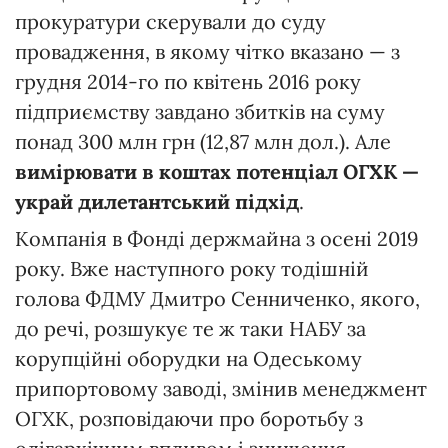
прокуратури скерували до суду
провадження, в якому чітко вказано — з
грудня 2014-го по квітень 2016 року
підприємству завдано збитків на суму
понад 300 млн грн (12,87 млн дол.). Але
вимірювати в коштах потенціал ОГХК —
украй дилетантський підхід
.
Компанія в Фонді держмайна з осені 2019
року. Вже наступного року тодішній
голова ФДМУ Дмитро Сенниченко, якого,
до речі, розшукує те ж таки НАБУ за
корупційні оборудки на Одеському
припортовому заводі, змінив менеджмент
ОГХК, розповідаючи про боротьбу з