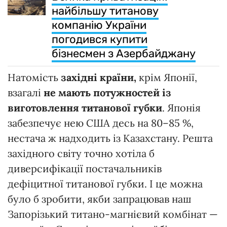
найбільшу титанову
компанію України
погодився купити
бізнесмен з Азербайджану
Натомість
західні країни,
крім Японії,
взагалі
не мають потужностей із
виготовлення титанової губки
. Японія
забезпечує нею США десь на 80–85 %,
нестача ж надходить із Казахстану. Решта
західного світу точно хотіла б
диверсифікації постачальників
дефіцитної титанової губки. І це можна
було б зробити, якби запрацював наш
Запорізький титано-магнієвий комбінат —