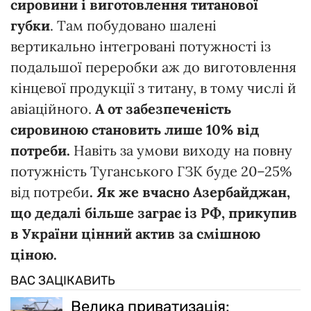
сировини і виготовлення титанової
губки
. Там побудовано шалені
вертикально інтегровані потужності із
подальшої переробки аж до виготовлення
кінцевої продукції з титану, в тому числі й
авіаційного.
А от забезпеченість
сировиною становить лише 10% від
потреби.
Навіть за умови виходу на повну
потужність Туганського ГЗК буде 20–25%
від потреби
. Як же вчасно Азербайджан,
що дедалі більше заграє із РФ, прикупив
в України цінний актив за смішною
ціною.
ВАС ЗАЦІКАВИТЬ
Велика приватизація: