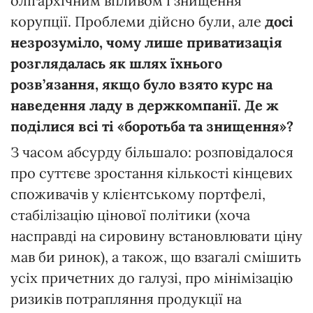
олігархічним впливом і знищення
корупції. Проблеми дійсно були, але
досі
незрозуміло, чому лише приватизація
розглядалась як шлях їхнього
розв’язання, якщо було взято курс на
наведення ладу в держкомпанії. Де ж
поділися всі ті «боротьба та знищення»?
З часом абсурду більшало: розповідалося
про суттєве зростання кількості кінцевих
споживачів у клієнтському портфелі,
стабілізацію цінової політики (хоча
насправді на сировину встановлювати ціну
мав би ринок), а також, що взагалі смішить
усіх причетних до галузі, про мінімізацію
ризиків потрапляння продукції на