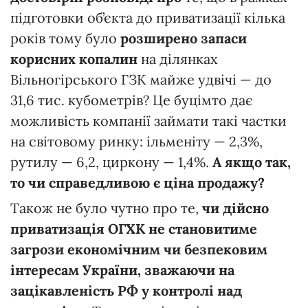
підготовки об’єкта до приватизації кілька
років тому було
розширено запаси
корисних копалин
на ділянках
Вільногірського ГЗК майже удвічі — до
31,6 тис. кубометрів? Це буцімто дає
можливість компанії займати такі частки
на світовому ринку: ільменіту — 2,3%,
рутилу — 6,2, циркону — 1,4%.
А якщо так,
то чи справедливою є ціна продажу?
Також не було чутно про те,
чи дійсно
приватизація ОГХК не становитиме
загрози економічним чи безпековим
інтересам України, зважаючи на
зацікавленість РФ у контролі над