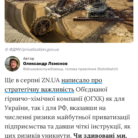
© ФДМУ/privatization.gov.ua
Автор
Олександр Лємєнов
Військовослужбовець, голова правління StateWatch
Ще в серпні ZN.UA
написало про
стратегічну важливість
Об’єднаної
гірничо-хімічної компанії (ОГХК) як для
України, так і для РФ, вказавши на
численні ризики майбутньої приватизації
підприємства та давши чіткі інструкції, як
цих ризиків уникнути.
Чи здивовані ми,