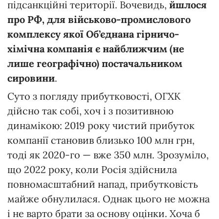
підсанкційні території. Вочевидь,
йшлося
про РФ, для військово-промислового
комплексу якої Об’єднана гірничо-
хімічна компанія є найближчим (не
лише географічно) постачальником
сировини
.
Суто з погляду прибутковості, ОГХК
дійсно так собі, хоч і з позитивною
динамікою: 2019 року чистий прибуток
компанії становив близько 100 млн грн,
тоді як 2020-го — вже 350 млн. Зрозуміло,
що 2022 року, коли Росія здійснила
повномасштабний напад, прибутковість
майже обнулилася. Однак цього не можна
і не варто брати за основу оцінки. Хоча б