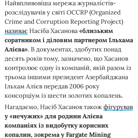
Найвпливовіша мережа журналістів-
розслідувачів у світі OCCRP (Organized
Crime and Corruption Reporting Project)
називає
Насіба Хасанова
«близьким
соратником і діловим партнером Ільхама
Алієва»
. В документах, здобутих понад
десять років тому, зазначено, що Хасанов
контролює одну із компаній, якій разом із
трьома іншими президент Азербайджана
Ільхам Алієв передав 2006 року
консорціум із шести золотих копалень.
Нагадаємо, Насіб Хасанов також
фігурував
у «нечужих» для родини Алієва
компаніях із видобутку корисних
копалин, зокрема у Fargate Mining