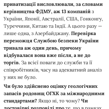
приватизації висловлювали, за словами
керівництва ФДМУ, аж 13 компаній
з
України, Японії, Австралії, США, Гонконгу,
Туреччини, Китаю та Індії. А цього разу —
лише одна, з Азербайджану.
Перевірка
переможця Службою безпеки України
тривала аж один день, причому
відбувалася вона вже після, а не до
торгів.
За всієї поваги до служби та її
співробітників, часу на адекватний аналіз
у них не було.
Чи було здійснено оцінку геологічних
запасів родовищ ОГХК за міжнародними
стандартами?
Якщо ні, то чому?
Чи
достовірні розповіді про
те, що в рамках