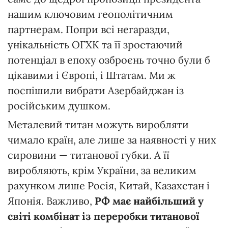
нашим ключовим геополітичним
партнерам. Попри всі негаразди,
унікальність ОГХК та її зростаючий
потенціал в епоху озброєнь точно були б
цікавими і Європі, і Штатам. Ми ж
поспішили вибрати Азербайджан із
російським душком.
Металевий титан можуть виробляти
чимало країн, але лише за наявності у них
сировини — титанової губки. А її
виробляють, крім України, за великим
рахунком лише Росія, Китай, Казахстан і
Японія. Важливо,
РФ має найбільший у
світі комбінат із переробки титанової