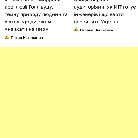
про ілюзії Голлівуду,
аудиторіями: як MIT готує
темну природу людини та
інженерів і що варто
світові уряди, яким
перейняти Україні
«начхати на мир»
Оксана Онищенко
Петро Катеринич