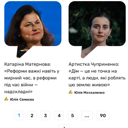
Катаріна Матернова:
Артистка Чуприненко:
«Реформи важкі навіть у
«Дім — це не точка на
мирний час, а реформи
карті, а люди, які роблять
під час війни —
цю землю живою»
надскладні»
Юлія Москаленко
Юлiя Самаєва
1
...
2
3
4
5
90