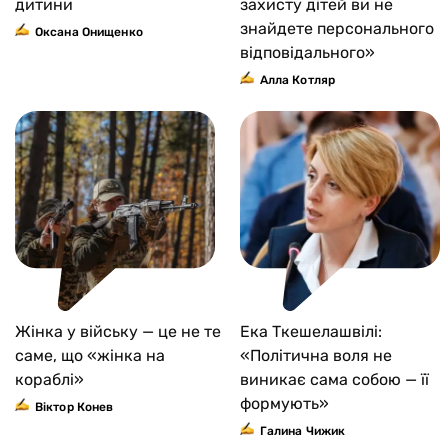
дитини
захисту дітей ви не
знайдете персонального
Оксана Онищенко
відповідального»
Алла Котляр
Жінка у війську — це не те
Ека Ткешелашвілі:
саме, що «жінка на
«Політична воля не
кораблі»
виникає сама собою — її
формують»
Віктор Конев
Галина Чижик