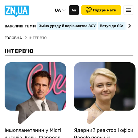
UA
Аа
Підтримати
Зміна уряду й керівництва ЗСУ
Вступ до ЄС: класте
ВАЖЛИВІ ТЕМИ
ГОЛОВНА
ІНТЕРВ'Ю
ІНТЕРВ'Ю
Іншопланетянин у Місті
Ядерний реактор і офіси
янголів. Колін Фаррелл
Google поруч із