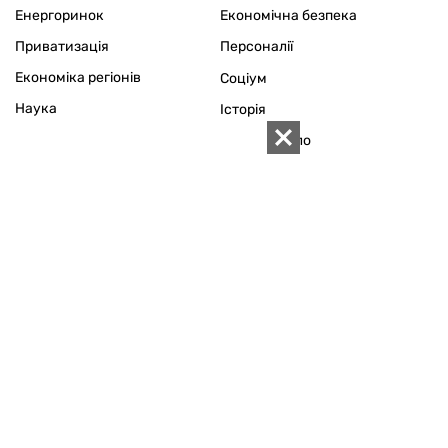
Енергоринок
Економічна безпека
Приватизація
Персоналії
Економіка регіонів
Соціум
Наука
Історія
Технології
Сімейне коло
Довкілля
Туризм
Церква
Власність
Культура
Використання матеріалів «ZN.UA» дозволяється за умови
посилання на «ZN.UA».
Для інтернет-видань обов'язкове пряме, відкрите для
пошукових систем гіперпосилання в першому абзаці на
конкретний матеріал.
Будь-яке копіювання, передрук або відтворення
фотографічних та відео матеріалів, які містять посилання на