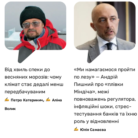
Від хвиль спеки до
«Ми намагаємося пройти
весняних морозів: чому
по лезу» — Андрій
клімат стає дедалі менш
Пишний про «плівки
передбачуваним
Міндіча», межі
,
повноважень регулятора,
Петро Катеринич
Аліна
інфляційні шоки, стрес-
Волик
тестування банків та їхню
роль у відновленні
Юлiя Самаєва