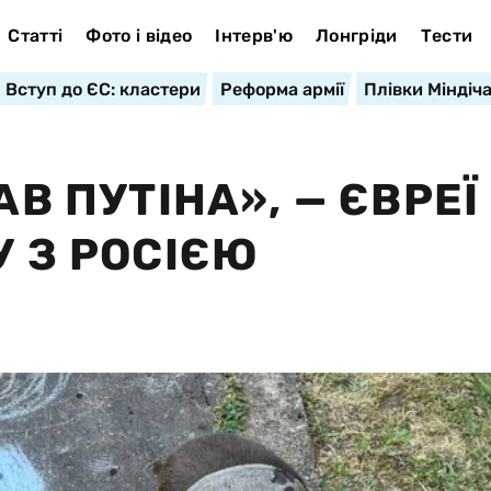
Статті
Фото і відео
Інтерв'ю
Лонгріди
Тести
Вступ до ЄС: кластери
Реформа армії
Плівки Міндіч
АВ ПУТІНА», — ЄВРЕЇ
У З РОСІЄЮ