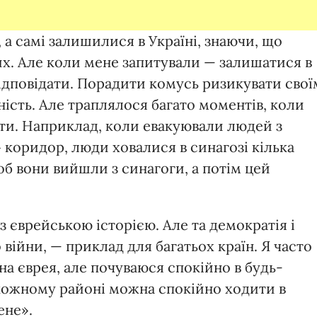
 а самі залишилися в Україні, знаючи, що
х. Але коли мене запитували — залишатися в
відповідати. Порадити комусь ризикувати свої
ість. Але траплялося багато моментів, коли
ти. Наприклад, коли евакуювали людей з
 коридор, люди ховалися в синагозі кілька
 щоб вони вийшли з синагоги, а потім цей
з єврейською історією. Але та демократія і
до війни, — приклад для багатьох країн. Я часто
на єврея, але почуваюся спокійно в будь-
в кожному районі можна спокійно ходити в
ене».