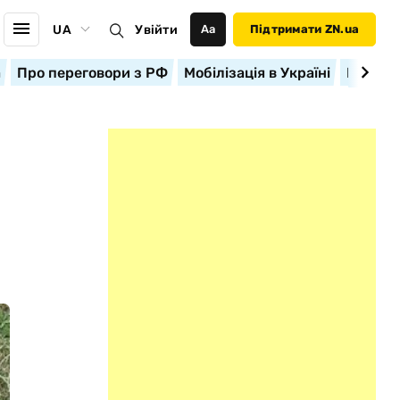
UA
Увійти
Аа
Підтримати ZN.ua
а
Про переговори з РФ
Мобілізація в Україні
Корисн