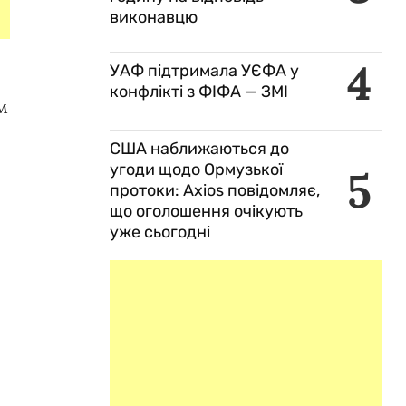
виконавцю
4
УАФ підтримала УЄФА у
конфлікті з ФІФА — ЗМІ
м
США наближаються до
угоди щодо Ормузької
5
протоки: Axios повідомляє,
що оголошення очікують
уже сьогодні