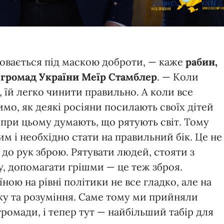
ховається під маскою доброти, — каже
рабин,
 громад України Меїр Стамблер
. — Коли
, їй легко чинити правильно. А коли все
мо, як деякі росіяни посилають своїх дітей
і при цьому думають, що рятують світ. Тому
м і необхідно стати на правильний бік. Це не
 до рук зброю. Рятувати людей, стояти з
у, допомагати грішми — це теж зброя.
ою на рівні політики не все гладко, але на
ку та розуміння. Саме тому ми прийняли
громади, і тепер тут — найбільший табір для