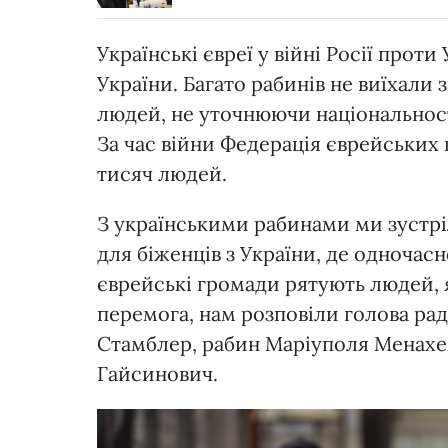
Українські євреї у війні Росії проти
України. Багато рабинів не виїхали з
людей, не уточнюючи національност
За час війни Федерація єврейських 
тисяч людей.
З українськими рабинами ми зустріл
для біженців з України, де одночасн
єврейські громади рятують людей, я
перемога, нам розповіли голова ра
Стамблер, рабин Маріуполя Менахе
Гайсинович.