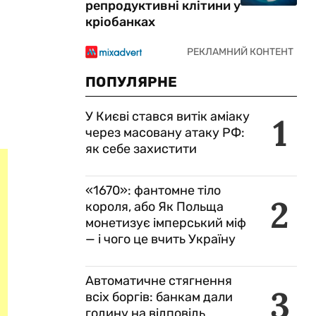
репродуктивні клітини у
кріобанках
о
ПОПУЛЯРНЕ
.
У Києві стався витік аміаку
1
через масовану атаку РФ:
як себе захистити
«1670»: фантомне тіло
2
короля, або Як Польща
монетизує імперський міф
— і чого це вчить Україну
Автоматичне стягнення
3
всіх боргів: банкам дали
годину на відповідь