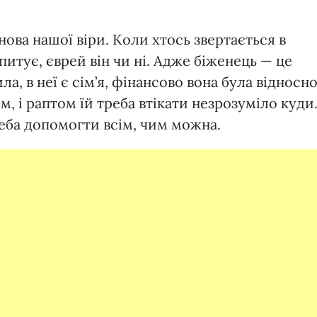
ова нашої віри. Коли хтось звертається в
питує, єврей він чи ні. Адже біженець — це
, в неї є сім’я, фінансово вона була відносн
, і раптом їй треба втікати незрозуміло куди
треба допомогти всім, чим можна.