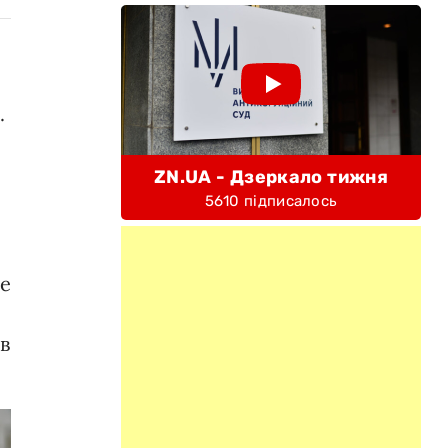
.
ZN.UA - Дзеркало тижня
5610 підписалось
ме
в