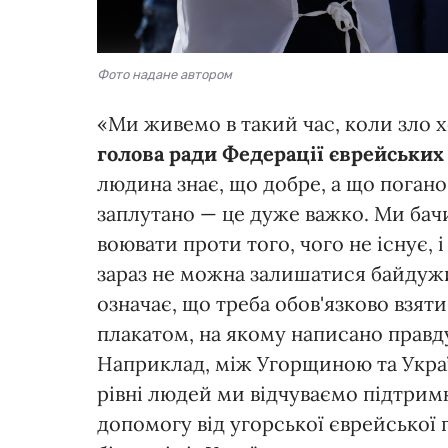
Фото надане автором
«Ми живемо в такий час, коли зло 
голова ради Федерації єврейських
людина знає, що добре, а що погано
заплутано — це дуже важко. Ми бачи
воювати проти того, чого не існує, 
зараз не можна залишатися байдужи
означає, що треба обов'язково взяти
плакатом, на якому написано правд
Наприклад, між Угорщиною та Україн
рівні людей ми відчуваємо підтрим
допомогу від угорської єврейської 