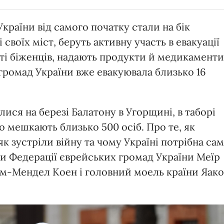
 України від самого початку стали на бік
і своїх міст, беруть активну участь в евакуації
і біженців, надають продукти й медикаменти
громад України вже евакуювала близько 16
ися на березі Балатону в Угорщині, в таборі
о мешкають близько 500 осіб. Про те, як
к зустріли війну та чому Україні потрібна са
ди Федерації єврейських громад України Меїр
м-Мендел Коен і головний моель країни Яако