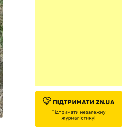
ПІДТРИМАТИ ZN.UA
Підтримати незалежну
журналістику!