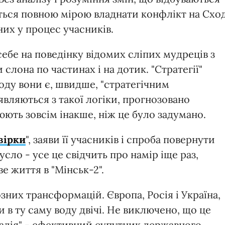
сться повною мірою владнати конфлікт на Сход
них у процес учасників.
ебе на поведінку відомих сліпих мудреців з
и слона по частинах і на дотик. "Стратегії"
дходу вони є, швидше, "стратегічним
являються з такої логіки, прогнозовано
ють зовсім інакше, ніж це було задумано.
вірки
", заяви її учасників і спроба повернути
сло - усе це свідчить про намір іще раз,
е життя в "Мінськ-2".
них трансформацій. Європа, Росія і Україна,
и в ту саму воду двічі. Не виключено, що це
надія" - ефективний супутник державного