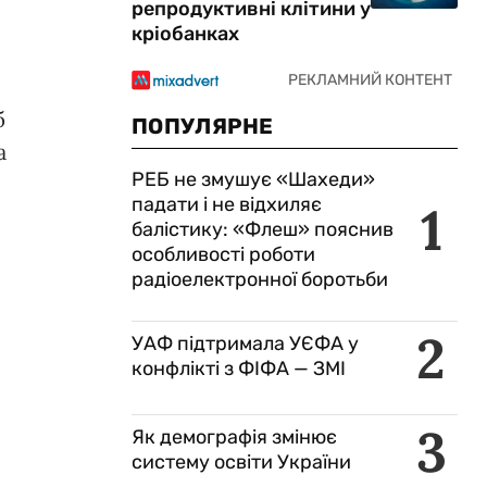
репродуктивні клітини у
кріобанках
б
ПОПУЛЯРНЕ
а
РЕБ не змушує «Шахеди»
падати і не відхиляє
1
балістику: «Флеш» пояснив
особливості роботи
радіоелектронної боротьби
2
УАФ підтримала УЄФА у
конфлікті з ФІФА — ЗМІ
3
Як демографія змінює
систему освіти України