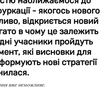
істю наближаємося до
фуркації - якогось нового
ливо, відкриється новий
гато в чому це залежить
одні учасники пройдуть
ент, які висновки для
сформують нові стратегії
інилася.
ення вже неможливе.