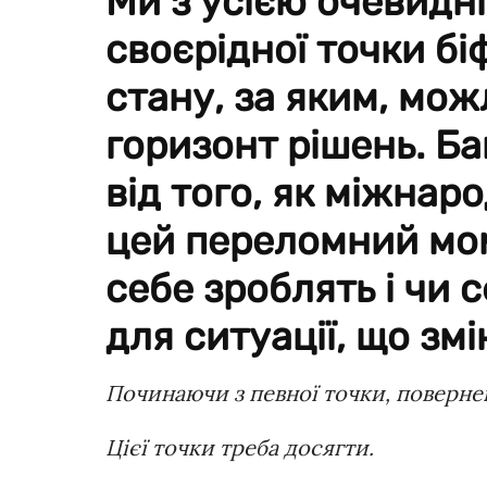
Ми з усією очевидн
своєрідної точки бі
стану, за яким, мож
горизонт рішень. Ба
від того, як міжнар
цей переломний мом
себе зроблять і чи 
для ситуації, що зм
Починаючи з певної точки, поверн
Цієї точки треба досягти.