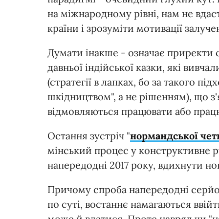
на міжнародному рівні, нам не вда
країни і зрозуміти мотивації залуче
Думати інакше - означає приректи с
давньої індійської казки, які вивчал
(стратегії в лапках, бо за такого пі
шкідництвом", а не рішенням), що з'
відмовляються працювати або працю
Остання зустріч "
нормандської чет
мінський процес у конструктивне ру
напередодні 2017 року, вдихнути нов
Причому спроба напередодні серйоз
по суті, востаннє намагаються ввійт
може й вдатися. Проте навряд чи "