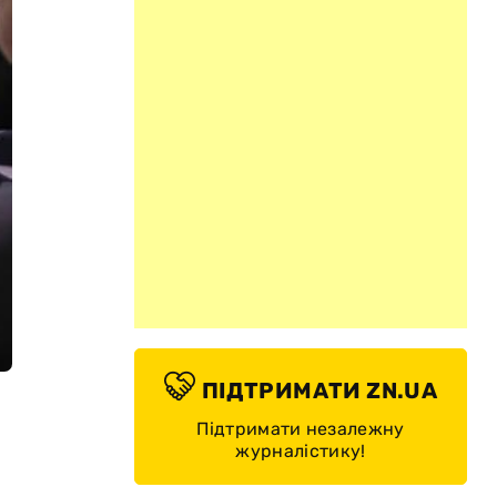
ПІДТРИМАТИ ZN.UA
Підтримати незалежну
журналістику!