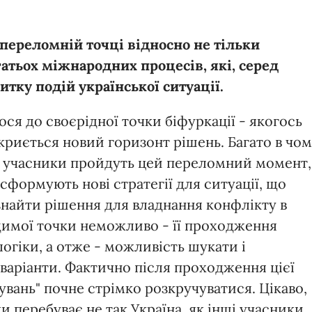
 переломній точці відносно не тільки
гатьох міжнародних процесів, які, серед
итку подій української ситуації.
ся до своєрідної точки біфуркації - якогось
дкриється новий горизонт рішень. Багато в чо
ні учасники пройдуть цей переломний момент,
 сформують нові стратегії для ситуації, що
 знайти рішення для владнання конфлікту в
димої точки неможливо - її проходження
логіки, а отже - можливість шукати і
варіанти. Фактично після проходження цієї
кувань" почне стрімко розкручуватися. Цікаво,
и перебуває не так Україна, як інші учасники