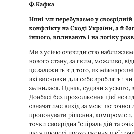
Ф.Кафка
Нині ми перебуваємо у своєрідній
конфлікту на Сході України, а й ба
іншого, впливають і на логіку розв
Ми з усією очевидністю наближаємо
нового стану, за яким, можливо, ві
це залежить від того, як міжнарод
які висновки для себе зроблять і чи
змінилася. Однак, судячи з усього,
Донбасі без проходження цієї неви
означатиме вихід за межі поточної 
пропонувати рішення, компроміси, 
точки своєрідна "спіраль дій та очі
що у процесі проходження цієї точк