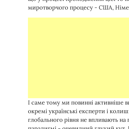
миротворчого процесу - США, Німеч
І саме тому ми повинні активніше в
окремі українські експерти і колиш
глобального рівня не впливають на 
парадигмі - очевидний глухий кут. Б