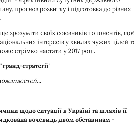
тану, прогноз розвитку і підготовка до різних
.
аще зрозуміти своїх союзників і опонентів, що
ціональних інтересів у хвилях чужих цілей т
 може стрімко настати у 2017 році.
"гранд-стратегії"
можливостей...
ччини щодо ситуації в Україні та шляхів її
ядкована вочевидь двом обставинам -