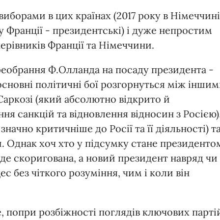
виборами в цих країнах (2017 року в Німеччині
у Франції - президентські) і дуже непростим
рівників Франції та Німеччини.
реобрання Ф.Олланда на посаду президента -
основні політичні бої розгорнуться між інши
Саркозі (який абсолютно відкрито й
ня санкцій та відновлення відносин з Росією)
начно критичніше до Росії та її діяльності) т
 Однак хоч хто у підсумку стане президенто
уде скоригована, а новий президент навряд чи
с без чіткого розуміння, чим і коли він
е, попри розбіжності поглядів ключових парті