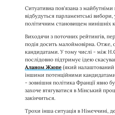
Ситуативна пов'язана з майбутніми 
відбудуться парламентські вибори, 
політичним становищем нинішніх ке
Виходячи з поточних рейтингів, пе
подія досить малоймовірна. Отже, 
кандидатами. У тому числі - між Н.
послідовно підтримує ідею скасуван
Аланом Жюпе
(який налаштований з
іншими потенційними кандидатами.
- зовнішня політика Франції явно б
захоче втягуватися в Мінський проце
закінчиться.
Трохи інша ситуація в Німеччині, д