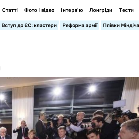
Статті
Фото і відео
Інтерв'ю
Лонгріди
Тести
Вступ до ЄС: кластери
Реформа армії
Плівки Міндіч