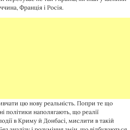
чина, Франція і Росія.
ивчати цю нову реальність. Попри те що
ні політики наполягають, що реалії
події в Криму й Донбасі, мислити в такій
ез аналізу і розуміння змін, що відбуваються