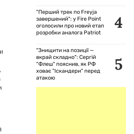
"Перший трек по Freyja
4
завершений": у Fire Point
оголосили про новий етап
розробки аналога Patriot
"Знищити на позиції —
ми
вкрай складно": Сергій
5
"Флеш" пояснив, як РФ
,
ховає "Іскандери" перед
а
атакою
м
й