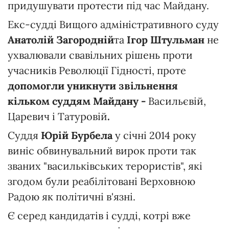
придушувати протести під час Майдану.
Екс-судді Вищого адміністративного суду
Анатолій Загородній
та
Ігор Штульман
не
ухвалювали свавільних рішень проти
учасників Революції Гідності, проте
допомогли уникнути звільнення
кільком суддям Майдану -
Васильєвій,
Царевич і Татуровій
.
Суддя
Юрій Бурбела
у січні 2014 року
виніс обвинувальний вирок проти так
званих "васильківських терористів", які
згодом були реабілітовані Верховною
Радою як політичні в'язні.
Є серед кандидатів і судді, котрі вже