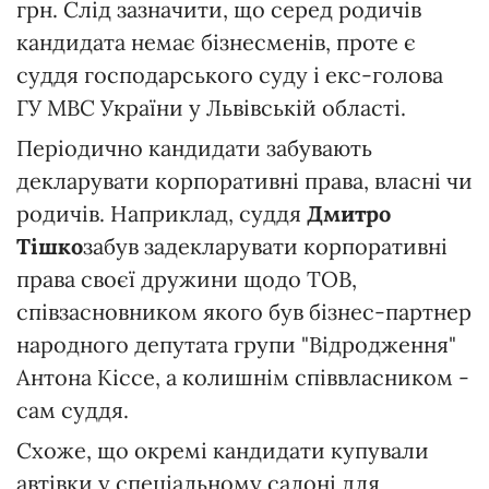
грн. Слід зазначити, що серед родичів
кандидата немає бізнесменів, проте є
суддя господарського суду і екс-голова
ГУ МВС України у Львівській області.
Періодично кандидати забувають
декларувати корпоративні права, власні чи
родичів. Наприклад, суддя
Дмитро
Тішко
забув задекларувати корпоративні
права своєї дружини щодо ТОВ,
співзасновником якого був бізнес-партнер
народного депутата групи "Відродження"
Антона Кіссе, а колишнім співвласником -
сам суддя.
Схоже, що окремі кандидати купували
автівки у спеціальному салоні для