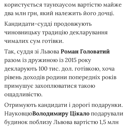
користується таунхаусом вартістю майже
два млн грн, який належить його дочці.
Кандидати-судді продовжують
чиновницьку традицію декларування
чималих сум готівки.
Так, суддя зі Львова
Роман Головатий
разом із дружиною із 2015 року
декларують 100 тис. дол. готівкою, хоча
рівень доходів родини попередніх років
примушує захоплюватися такою
ощадливістю.
Отримують кандидати і дорогі подарунки.
Науковцю
Володимиру Цікало
подарували
будинок поблизу Львова вартістю 1,5 млн