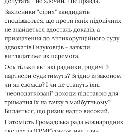
депутата - не злочин. І це правда.
Захисники "сірих" кандидатів
cподіваються, що проти їхніх підопічних
не знайдеться вдосталь доказів, а
призначення до Антикорупційного суду
адвокатів і науковців - завжди
виглядатиме як перемога.
Ось тільки як такі радники, родичі й
партнери судитимуть? Згідно із законом -
чи як свояків? І чи не стануть їхні
"неоподатковані" доходи підставою для
тримання їх на гачку в майбутньому?
Видається, що ризик надто високий.
Натомість Громадська рада міжнародних
експертів (ГРМЕ) також має план