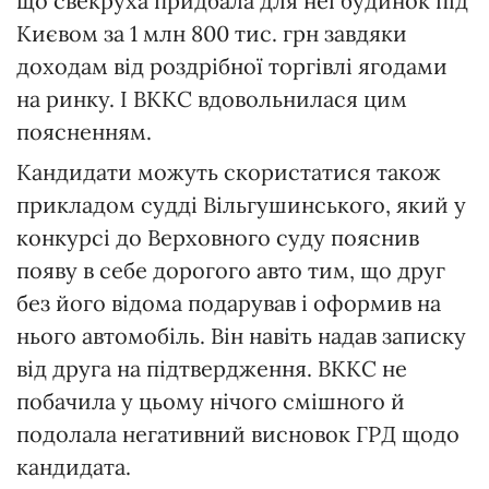
що свекруха придбала для неї будинок під
Києвом за 1 млн 800 тис. грн завдяки
доходам від роздрібної торгівлі ягодами
на ринку. І ВККС вдовольнилася цим
поясненням.
Кандидати можуть скористатися також
прикладом судді Вільгушинського, який у
конкурсі до Верховного суду пояснив
появу в себе дорогого авто тим, що друг
без його відома подарував і оформив на
нього автомобіль. Він навіть надав записку
від друга на підтвердження. ВККС не
побачила у цьому нічого смішного й
подолала негативний висновок ГРД щодо
кандидата.