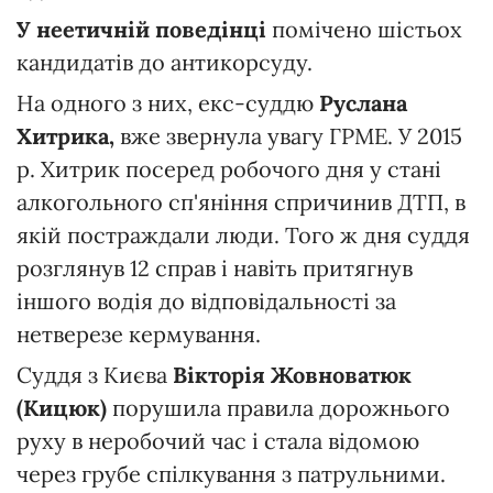
У неетичній поведінці
помічено
шістьох
кандидатів до антикорсуду.
На одного з них, екс-суддю
Руслана
Хитрика,
вже звернула увагу ГРМЕ. У 2015
р. Хитрик посеред робочого дня у стані
алкогольного сп'яніння спричинив ДТП, в
якій постраждали люди. Того ж дня суддя
розглянув 12 справ і навіть притягнув
іншого водія до відповідальності за
нетверезе кермування.
Суддя з Києва
Вікторія Жовноватюк
(Кицюк)
порушила правила дорожнього
руху в неробочий час і стала відомою
через грубе спілкування з патрульними.