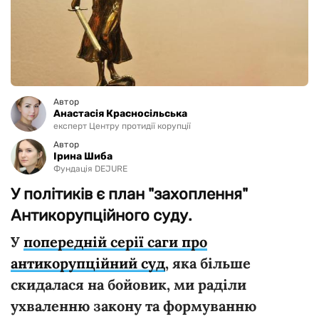
Автор
Анастасія Красносільська
експерт Центру протидії корупції
Автор
Ірина Шиба
Фундація DEJURE
У політиків є план "захоплення"
Антикорупційного суду.
У
попередній серії саги про
антикорупційний суд
, яка більше
скидалася на бойовик, ми раділи
ухваленню закону та формуванню