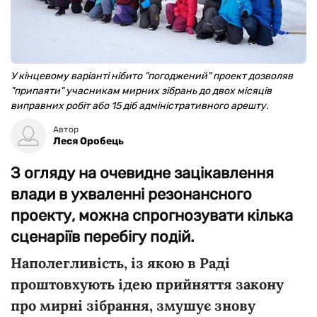
У кінцевому варіанті нібито "погоджений" проект дозволяв
"припаяти" учасникам мирних зібрань до двох місяців
виправних робіт або 15 діб адміністративного арешту.
Автор
Леся Оробець
З огляду на очевидне зацікавлення
влади в ухваленні резонансного
проекту, можна спрогнозувати кілька
сценаріїв перебігу подій.
Наполегливість, із якою в Раді
проштовхують ідею прийняття закону
про мирні зібрання, змушує знову