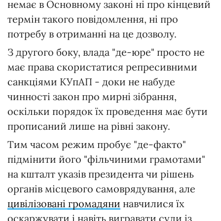
немає в Основному законі ні про кінцевий
термін такого повідомлення, ні про
потребу в отриманні на це дозволу.
З другого боку, влада "де-юре" просто не
має права скористатися репресивними
санкціями КУпАП - доки не набуде
чинності закон про мирні зібрання,
оскільки порядок їх проведення має бути
прописаний лише на рівні закону.
Тим часом режим пробує "де-факто"
підмінити його "фільчиними грамотами"
на кшталт указів президента чи рішень
органів місцевого самоврядування, але
цивілізовані громадяни
навчилися їх
оскаржувати і навіть вигравати суди із