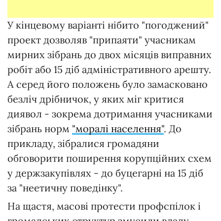
У кінцевому варіанті нібито "погоджений"
проект дозволяв "припаяти" учасникам
мирних зібрань до двох місяців виправних
робіт або 15 діб адміністративного арешту.
А серед його положень було замасковано
безліч дрібничок, у яких міг критися
диявол - зокрема дотримання учасниками
зібрань норм
"моралі населення"
. До
прикладу, зібралися громадяни
обговорити поширення корупційних схем
у держзакупівлях - до буцегарні на 15 діб
за "неетичну поведінку".
На щастя, масові протести профспілок і
громадських структур змусили владу