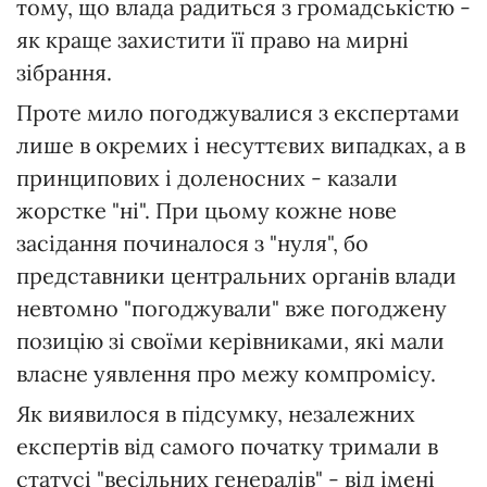
тому, що влада радиться з громадськістю -
як краще захистити її право на мирні
зібрання.
Проте мило погоджувалися з експертами
лише в окремих і несуттєвих випадках, а в
принципових і доленосних - казали
жорстке "ні". При цьому кожне нове
засідання починалося з "нуля", бо
представники центральних органів влади
невтомно "погоджували" вже погоджену
позицію зі своїми керівниками, які мали
власне уявлення про межу компромісу.
Як виявилося в підсумку, незалежних
експертів від самого початку тримали в
статусі "весільних генералів" - від імені