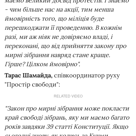
маємо великий досвід протестів. І знаємо
- чим більше нас на акції, тим менша
ймовірність того, що міліція буде
перешкоджати її проведенню. В кожнім
разі, ми аж ніяк не довіряємо владі, і
переконані, що від прийняття закону про
мирні зібрання навряд стане краще.
Гірше? Цілком ймовірно".
Тарас Шамайда,
співкоординатор руху
"Простір свободи":
RELATED VIDEO
"Закон про мирні зібрання може покласти
край свободі зібрань, яку ми маємо багато
років завдяки 39 статті Конституції. Якщо
сьогодні знову, як колись за Кучми,