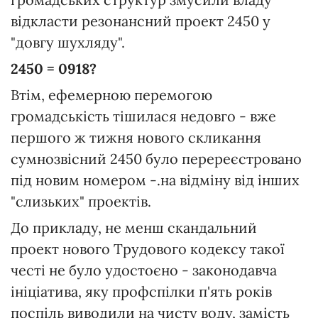
відкласти резонансний проект 2450 у
"довгу шухляду".
2450 = 0918?
Втім, ефемерною перемогою
громадськість тішилася недовго - вже
першого ж тижня нового скликання
сумнозвісний 2450 було перереєстровано
під новим номером -.на відміну від інших
"слизьких" проектів.
До прикладу, не менш скандальний
проект нового Трудового кодексу такої
честі не було удостоєно - законодавча
ініціатива, яку профспілки п'ять років
поспіль виводили на чисту воду, замість