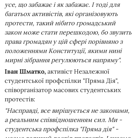
усе, що забажає і як забажає. І тоді для
багатьох активістів, які організовують
протести, такий нібито громадський
закон може стати перешкодою, бо звузить
права громадян у цій сфері порівняно з
положеннями Конституції, якими нині
мирні зібрання регулюються напряму".
Іван Шматко,
активіст Незалежної
студентської профспілки "Пряма Дія",
співорганізатор масових студентських
протестів:
"Насправді, все вирішується не законами,
а реальним співвідношенням сил. Ми -
студентська профспілка "Пряма дія" -