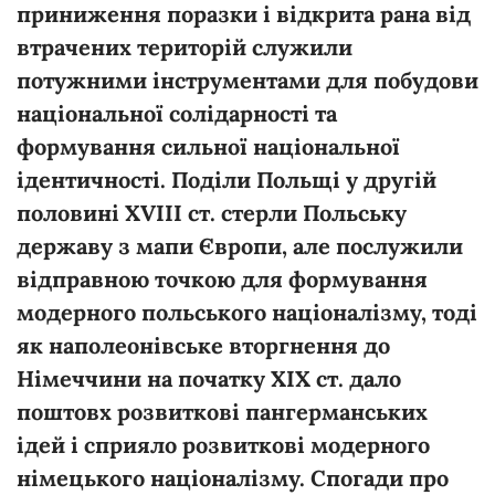
приниження поразки і відкрита рана від
втрачених територій служили
потужними інструментами для побудови
національної солідарності та
формування сильної національної
ідентичності. Поділи Польщі у другій
половині XVIII ст. стерли Польську
державу з мапи Європи, але послужили
відправною точкою для формування
модерного польського націоналізму, тоді
як наполеонівське вторгнення до
Німеччини на початку ХІХ ст. дало
поштовх розвиткові пангерманських
ідей і сприяло розвиткові модерного
німецького націоналізму. Спогади про