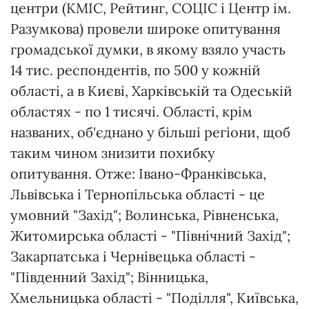
центри (КМІС, Рейтинг, СОЦІС і Центр ім.
Разумкова) провели широке опитування
громадської думки, в якому взяло участь
14 тис. респондентів, по 500 у кожній
області, а в Києві, Харківській та Одеській
областях - по 1 тисячі. Області, крім
названих, об'єднано у більші регіони, щоб
таким чином знизити похибку
опитування. Отже: Івано-Франківська,
Львівська і Тернопільська області - це
умовний "Захід"; Волинська, Рівненська,
Житомирська області - "Північний Захід";
Закарпатська і Чернівецька області -
"Південний Захід"; Вінницька,
Хмельницька області - "Поділля", Київська,