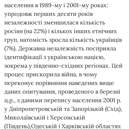
населення в 1989-му і 2001-му роках:
упродовж перших десяти років
незалежності зменшилася кількість
росіян (на 22%) і кількох інших етнічних
груп, натомість зросла кількість українців
(7%). Державна незалежність посприяла
ідентифікації з українською нацією,
зокрема у південно-східних регіонах. Цей
процес прискорила війна, в чому
переконує порівняння наведених вище
даних опитування, проведеного в березні
ц.р., з даними перепису населення 2001 р.
у Дніпропетровській та Запорізькій (Схід),
Миколаївській і Херсонській
(Південь),Одеській і Харківській областях