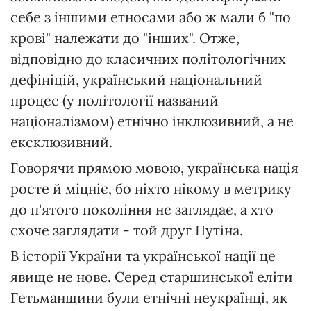
себе з іншими етносами або ж мали б "по
крові" належати до "інших". Отже,
відповідно до класичних політологічних
дефініцій, український національний
процес (у політології названий
націоналізмом) етнічно інклюзивний, а не
ексклюзивний.
Говорячи прямою мовою, українська нація
росте й міцніє, бо ніхто нікому в метрику
до п'ятого покоління не заглядає, а хто
схоче заглядати - той друг Путіна.
В історії України та української нації це
явище не нове. Серед старшинської еліти
Гетьманщини були етнічні неукраїнці, як