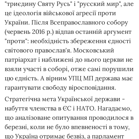
"триєдину Святу Русь" і "русский мир", але
це ідеологія військової агресії проти
України. Після Всеправославного собору
(червень 2016 р.) відпав останній аргумент
"проти": необхідність збереження єдності
світового православ'я. Московський
патріархат і наближені до нього церкви не
взяли участі в соборі, отже самі порушили
цю єдність. А вірним УПЦ МП держава має
гарантувати свободу віросповідання.
Стратегічна мета Української держави -
набуття членства в ЄС і НАТО. Нагадаємо,
що аналізоване опитування проводилося в
березні, коли не було впевненості в тому,
що Україна отримає безвіз, а парламент