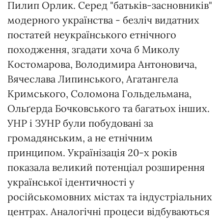
Пилип Орлик. Серед "батьків-засновників"
модерного українства - безліч видатних
постатей неукраїнського етнічного
походження, згадати хоча б Миколу
Костомарова, Володимира Антоновича,
Вячеслава Липинського, Агатангела
Кримського, Соломона Гольдельмана,
Ольґерда Бочковського та багатьох інших.
УНР і ЗУНР були побудовані за
громадянським, а не етнічним
принципом. Українізація 20-х років
показала великий потенціал розширення
української ідентичності у
російськомовних містах та індустріальних
центрах. Аналогічні процеси відбуваються