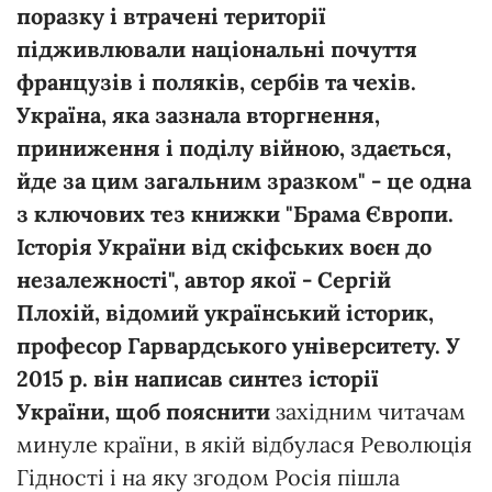
поразку і втрачені території
підживлювали національні почуття
французів і поляків, сербів та чехів.
Україна, яка зазнала вторгнення,
приниження і поділу війною, здається,
йде за цим загальним зразком" - це одна
з ключових тез книжки "Брама Європи.
Історія України від скіфських воєн до
незалежності", автор якої - Сергій
Плохій, відомий український історик,
професор Гарвардського університету. У
2015 р. він написав синтез історії
України, щоб пояснити
західним читачам
минуле країни, в якій відбулася Революція
Гідності і на яку згодом Росія пішла