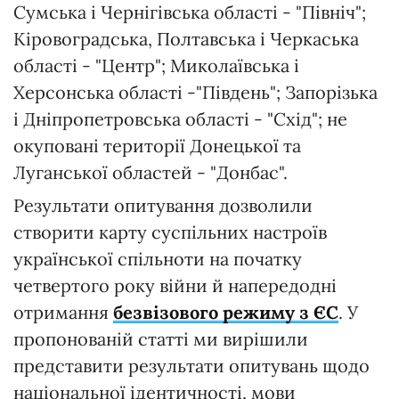
Сумська і Чернігівська області - "Північ";
Кіровоградська, Полтавська і Черкаська
області - "Центр"; Миколаївська і
Херсонська області -"Південь"; Запорізька
і Дніпропетровська області - "Схід"; не
окуповані території Донецької та
Луганської областей - "Донбас".
Результати опитування дозволили
створити карту суспільних настроїв
української спільноти на початку
четвертого року війни й напередодні
отримання
безвізового режиму з ЄС
. У
пропонованій статті ми вирішили
представити результати опитувань щодо
національної ідентичності, мови