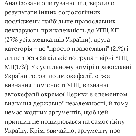
Аналізоване опитування підтвердило
результати інших соціологічних
досліджень: найбільше православних
декларують приналежність до УПЦ КП
(27% усіх мешканців України), друга
категорія - це "просто православні" (21%) і
лише третя за кількістю група - вірні УПЦ
МП(17%). У суспільному вимірі православні
України готові до автокефалії, отже
визнання помісності УПЦ, визнання
автокефалії окремої Церкви є елементом
визнання державної незалежності, й тому
немає жодних аргументів, щоб цей
принцип не поширювався на самостійну
Україну. Крім, звичайно, аргументу про