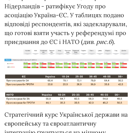
Нідерландів - ратифікує Угоду про
асоціацію Україна-ЄС. У таблицях подано
відповіді респондентів, які задекларували,
що готові взяти участь у референдумі про
приєднання до ЄС і НАТО (
див. рис.6
).
Стратегічний курс Української держави на
європейську та євроатлантичну
інтеграцію ґрунтується на міцному