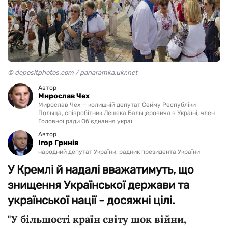
© depositphotos.com / panaramka.ukr.net
Автор
Мирослав Чех
Мирослав Чех — колишній депутат Сейму Республіки
Польща, співробітник Лешека Бальцеровича в Україні, член
Головної ради Об’єднання украї
Автор
Ігор Гринів
народний депутат України, радник президента України
У Кремлі й надалі вважатимуть, що
знищення Української держави та
української нації - досяжні цілі.
"У більшості країн світу шок війни,