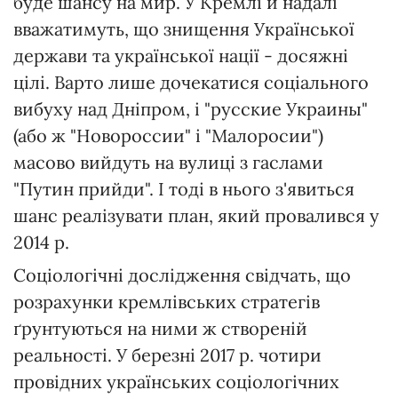
буде шансу на мир. У Кремлі й надалі
вважатимуть, що знищення Української
держави та української нації - досяжні
цілі. Варто лише дочекатися соціального
вибуху над Дніпром, і "русские Украины"
(або ж "Новороссии" і "Малоросии")
масово вийдуть на вулиці з гаслами
"Путин прийди". І тоді в нього з'явиться
шанс реалізувати план, який провалився у
2014 р.
Соціологічні дослідження свідчать, що
розрахунки кремлівських стратегів
ґрунтуються на ними ж створеній
реальності. У березні 2017 р. чотири
провідних українських соціологічних