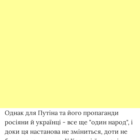
Однак для Путіна та його пропаганди
росіяни й українці - все ще "один народ", і
доки ця настанова не зміниться, доти не