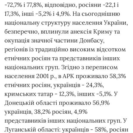
-72,7% і 77,8%, відповідно, росіяни -22,1 і
17,3%, інші -5,2% і 4,9%. На сьогоднішню
національну структуру населення України,
безперечно, вплинули анексія Криму та
окупація значної частини Донбасу,
регіонів із традиційно високим відсотком
етнічних росіян та представників інших
національних груп. Згідно з переписом
населення 2001 р., в АРК проживало 58,3%
етнічних росіян, українців - 24,3%,
кримських татар - 12,3%, інших -5,1%. У
Донецькій області проживало 56,9%
українців, 38,2% росіян, 4,9%
представників інших національних груп. У
Луганській області: українців - 58%, росіян