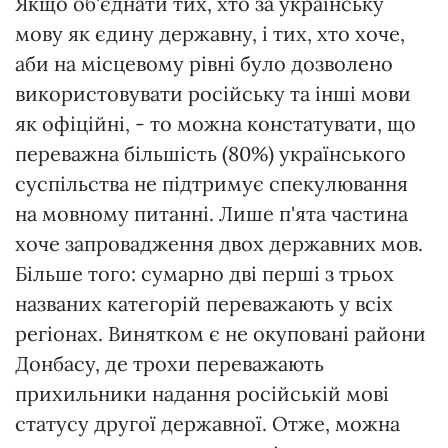
Якщо об'єднати тих, хто за українську
мову як єдину державну, і тих, хто хоче,
аби на місцевому рівні було дозволено
використовувати російську та інші мови
як офіційні, - то можна констатувати, що
переважна більшість (80%) українського
суспільства не підтримує спекулювання
на мовному питанні. Лише п'ята частина
хоче запровадження двох державних мов.
Більше того: сумарно дві перші з трьох
названих категорій переважають у всіх
регіонах. Винятком є не окуповані райони
Донбасу, де трохи переважають
прихильники надання російській мові
статусу другої державної. Отже, можна