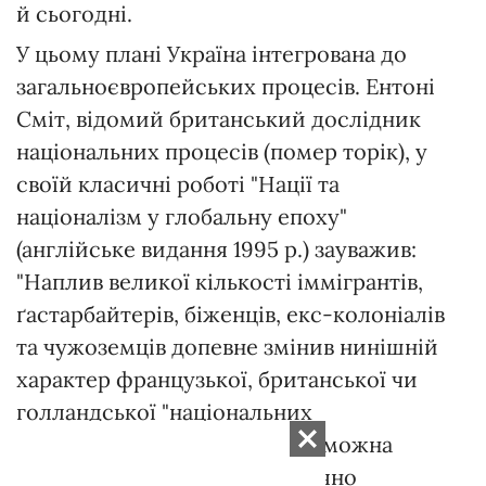
й сьогодні.
У цьому плані Україна інтегрована до
загальноєвропейських процесів. Ентоні
Сміт, відомий британський дослідник
національних процесів (помер торік), у
своїй класичні роботі "Нації та
націоналізм у глобальну епоху"
(англійське видання 1995 р.) зауважив:
"Наплив великої кількості іммігрантів,
ґастарбайтерів, біженців, екс-колоніалів
та чужоземців допевне змінив нинішній
характер французької, британської чи
голландської "національних
ідентичностей". Їх більше не можна
описувати простими, порівняно