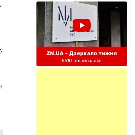
ь
у
ZN.UA - Дзеркало тижня
5610 підписалось
ю