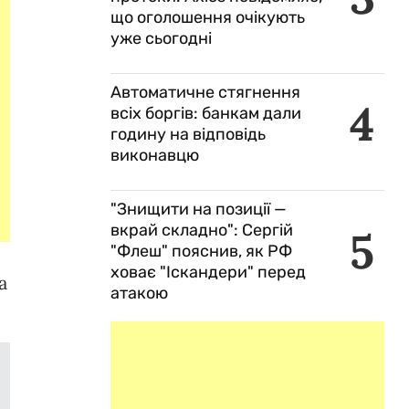
що оголошення очікують
уже сьогодні
Автоматичне стягнення
4
всіх боргів: банкам дали
годину на відповідь
виконавцю
"Знищити на позиції —
вкрай складно": Сергій
5
"Флеш" пояснив, як РФ
ховає "Іскандери" перед
а
атакою