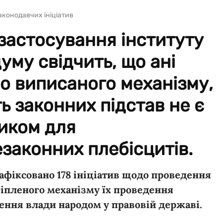
аконодавчих ініціатив
 застосування інституту
уму свідчить, що ані
но виписаного механізму,
ть законних підстав не є
иком для
аконних плебісцитів.
о зафіксовано 178 ініціатив щодо проведення
ріпленого механізму їх проведення
ння влади народом у правовій державі.