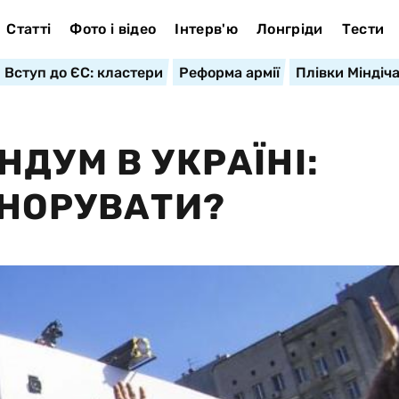
Статті
Фото і відео
Інтерв'ю
Лонгріди
Тести
Вступ до ЄС: кластери
Реформа армії
Плівки Міндіч
ДУМ В УКРАЇНІ:
ГНОРУВАТИ?