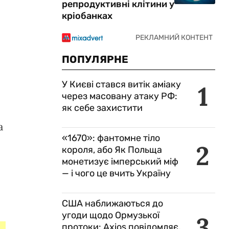
репродуктивні клітини у
кріобанках
ПОПУЛЯРНЕ
У Києві стався витік аміаку
1
через масовану атаку РФ:
як себе захистити
а
«1670»: фантомне тіло
2
короля, або Як Польща
монетизує імперський міф
— і чого це вчить Україну
США наближаються до
угоди щодо Ормузької
3
протоки: Axios повідомляє,