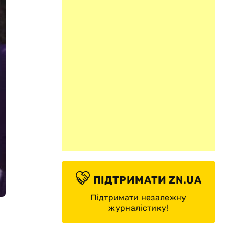
ПІДТРИМАТИ ZN.UA
Підтримати незалежну
журналістику!