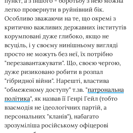
пункт, а з іншого - боротьбу з нею можна
легко провернути в руйнівний бік.
Особливо зважаючи на те, що окремі з
критично важливих державних інститутів
корумповані дуже глибоко, якщо не
всуціль, і у своєму нинішньому вигляді
просто не можуть без неї, їх потрібно
"перезавантажувати". Що, своєю чергою,
дуже ризиковано робити в розпал
"гібридної війни". Нарешті, властива
"обмеженому доступу" т.зв. "
патрональна
політика
", як назвав її Генрі Гейл (тобто
взаємодія не ідеологічних партій, а
персональних "кланів"), набагато
зрозуміліша російському офіцерові