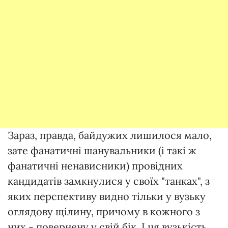
Зараз, правда, байдужих лишилося мало,
зате фанатичні шанувальники (і такі ж
фанатичні ненависники) провідних
кандидатів замкнулися у своїх "танках", з
яких перспективу видно тільки у вузьку
оглядову щілину, причому в кожного з
них - повернену у свій бік. І ця вузькість