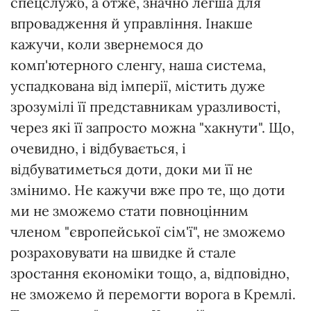
спецслужб, а отже, значно легша для
впровадження й управління. Інакше
кажучи, коли звернемося до
комп'ютерного сленгу, наша система,
успадкована від імперії, містить дуже
зрозумілі її представникам уразливості,
через які її запросто можна "хакнути". Що,
очевидно, і відбувається, і
відбуватиметься доти, доки ми її не
змінимо. Не кажучи вже про те, що доти
ми не зможемо стати повноцінним
членом "європейської сім'ї", не зможемо
розраховувати на швидке й стале
зростання економіки тощо, а, відповідно,
не зможемо й перемогти ворога в Кремлі.