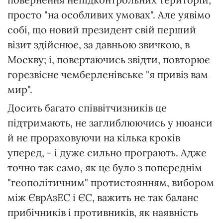
просто "на особливих умовах". Але уявімо
собі, що новий президент свій перший
візит здійснює, за давньою звичкою, в
Москву; і, повертаючись звідти, повторює
горезвісне чемберленівське "я привіз вам
мир".
Досить багато співвітчизників це
підтримають, не заглиблюючись у нюанси
й не прораховуючи на кілька кроків
уперед, - і дуже сильно програють. Адже
точно так само, як це було з попереднім
"геополітичним" протистоянням, вибором
між ЄврАзЕС і ЄС, важить не так баланс
прибічників і противників, як наявність