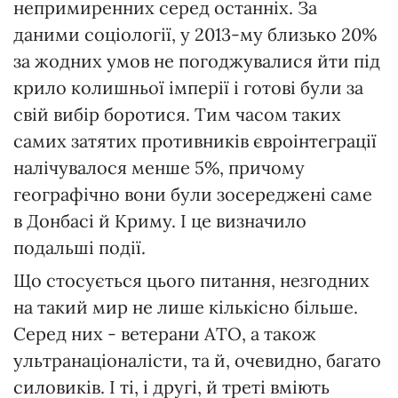
непримиренних серед останніх. За
даними соціології, у 2013-му близько 20%
за жодних умов не погоджувалися йти під
крило колишньої імперії і готові були за
свій вибір боротися. Тим часом таких
самих затятих противників євроінтеграції
налічувалося менше 5%, причому
географічно вони були зосереджені саме
в Донбасі й Криму. І це визначило
подальші події.
Що стосується цього питання, незгодних
на такий мир не лише кількісно більше.
Серед них - ветерани АТО, а також
ультранаціоналісти, та й, очевидно, багато
силовиків. І ті, і другі, й треті вміють