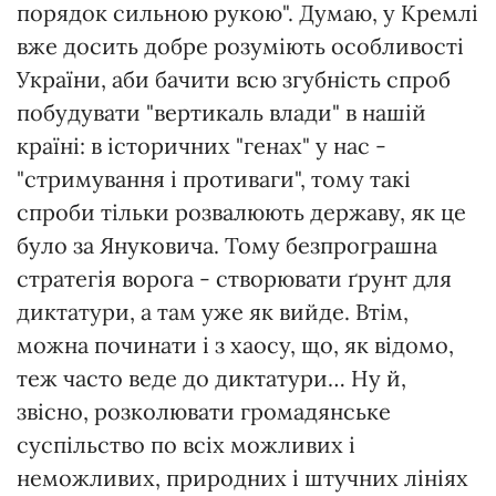
порядок сильною рукою". Думаю, у Кремлі
вже досить добре розуміють особливості
України, аби бачити всю згубність спроб
побудувати "вертикаль влади" в нашій
країні: в історичних "генах" у нас -
"стримування і противаги", тому такі
спроби тільки розвалюють державу, як це
було за Януковича. Тому безпрограшна
стратегія ворога - створювати ґрунт для
диктатури, а там уже як вийде. Втім,
можна починати і з хаосу, що, як відомо,
теж часто веде до диктатури… Ну й,
звісно, розколювати громадянське
суспільство по всіх можливих і
неможливих, природних і штучних лініях