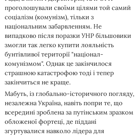
проголошували своїми цілями той самий
соціалізм (комунізм), тільки з
національним забарвленням. Не
випадково після поразки УНР більшовики
змогли так легко купити лояльність
бунтівливої території "націонал-
комунізмом". Однак це закінчилося
страшною катастрофою тоді і тепер
закінчиться не краще.
Мабуть, із глобально-історичного погляду,
незалежна Україна, навіть попри те, що
всередині зроблена за путінським зразком
обложеної фортеці, де піддані
згуртувалися навколо лідера для