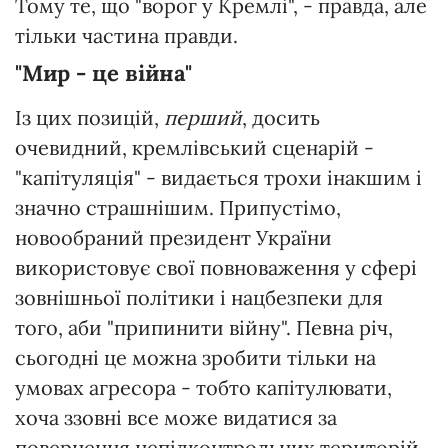
Тому те, що "ворог у Кремлі", - правда, але
тільки частина правди.
"Мир - це війна"
Із цих позицій,
перший
, досить
очевидний, кремлівський сценарій -
"капітуляція" - видається трохи інакшим і
значно страшнішим. Припустімо,
новообраний президент України
використовує свої повноваження у сфері
зовнішньої політики і нацбезпеки для
того, аби "припинити війну". Певна річ,
сьогодні це можна зробити тільки на
умовах агресора - тобто капітулювати,
хоча ззовні все може видатися за
повернення непідконтрольних територій,