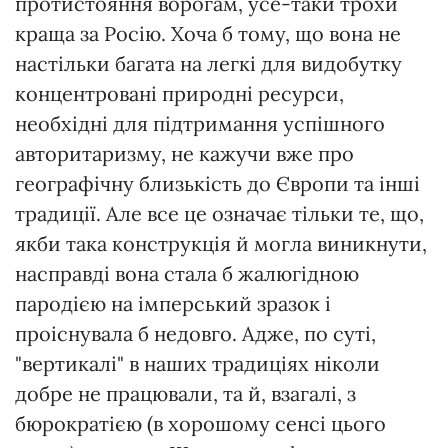
протистояння ворогам, усе-таки трохи
краща за Росію. Хоча б тому, що вона не
настільки багата на легкі для видобутку
концентровані природні ресурси,
необхідні для підтримання успішного
авторитаризму, не кажучи вже про
географічну близькість до Європи та інші
традиції. Але все це означає тільки те, що,
якби така конструкція й могла виникнути,
насправді вона стала б жалюгідною
пародією на імперський зразок і
проіснувала б недовго. Адже, по суті,
"вертикалі" в наших традиціях ніколи
добре не працювали, та й, взагалі, з
бюрократією (в хорошому сенсі цього