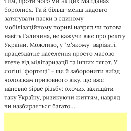
тим, проти чого ми на цих Майданах
боролися. Та й більш-менш надовго
затягувати паски в єдиному
мобілізаційному пориві навряд чи готова
навіть Галичина, не кажучи вже про решту
України. Можливо, у "м'якому" варіанті,
працездатне населення просто масово
втече від мілітаризації та інших тягот. У
логіці "фортеці" - ще й заборонити виїзд
чоловікам призовного віку, що вже
напевно зірве різьбу: охочих захищати
таку Україну, ризикуючи життям, навряд
чи назбирається багато…