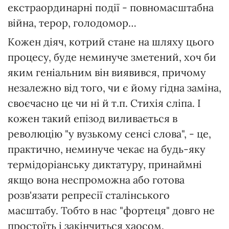
екстраординарні події - повномасштабна
війна, терор, голодомор…
Кожен діяч, котрий стане на шляху цього
процесу, буде неминуче зметений, хоч би
яким геніальним він виявився, причому
незалежно від того, чи є йому гідна заміна,
своєчасно це чи ні й т.п. Стихія сліпа. І
кожен такий епізод виливається в
революцію "у вузькому сенсі слова", - це,
практично, неминуче чекає на будь-яку
термідоріанську диктатуру, принаймні
якщо вона неспроможна або готова
розв'язати репресії сталінського
масштабу. Тобто в нас "фортеця" довго не
простоїть і закінчиться хаосом.