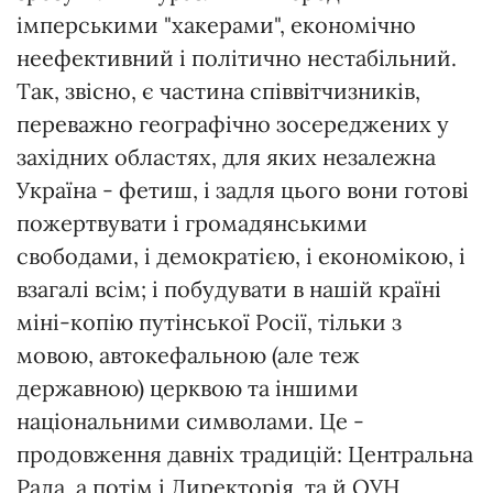
імперськими "хакерами", економічно
неефективний і політично нестабільний.
Так, звісно, є частина співвітчизників,
переважно географічно зосереджених у
західних областях, для яких незалежна
Україна - фетиш, і задля цього вони готові
пожертвувати і громадянськими
свободами, і демократією, і економікою, і
взагалі всім; і побудувати в нашій країні
міні-копію путінської Росії, тільки з
мовою, автокефальною (але теж
державною) церквою та іншими
національними символами. Це -
продовження давніх традицій: Центральна
Рада, а потім і Директорія, та й ОУН