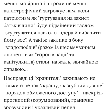
менш імовірний і нітрохи не менш
катастрофічний загрожує нам, коли
патріотизм як "гуртування на захист
батьківщини" буде підмінений гаслом
"згуртуватися навколо лідера й вибачити
йому все". А такі ж заклики з боку
"владолюбців" (разом із шельмуванням
опонентів як "ворогів нації" та
капітулянтів) стали, на жаль, звичайною
справою…
Насправді ці "хранителі" захищають не
тільки й не так Україну, як згубний для неї
"порядок обмеженого доступу" - наскрізь
прогнилий (корумпований), гранично
зрозумілий і уразливий перед