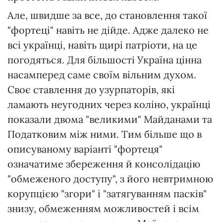
Але, швидше за все, до становлення такої
"фортеці" навіть не дійде. Адже далеко не
всі українці, навіть щирі патріоти, на це
погодяться. Для більшості Україна цінна
насамперед саме своїм вільним духом.
Своє ставлення до узурпаторів, які
ламають неугодних через коліно, українці
показали двома "великими" Майданами та
Податковим між ними. Тим більше що в
описуваному варіанті "фортеця"
означатиме збереження й консолідацію
"обмеженого доступу", з його невтримною
корупцією "згори" і "затягуванням пасків"
знизу, обмеженням можливостей і всім