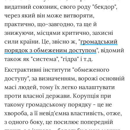
видатний союзник, свого роду "бекдор",
через який він може витворяти,
практично, що-завгодно, та ще й
знижуючи, місцями критично, захисні
сили країни. Це, звісно ж, "
громадський
порядок з обмеженим доступом
", відомий
також як "система", "гідра" і т.д.
Екстрактивні інститути "обмеженого
доступу", за визначенням, ворожі основній
масі людей, тому їх легко налаштувати
проти власної держави. Корупція при
такому громадському порядку - це не
хвороба, а її невід'ємна властивість, отже,
з одного боку, це посилює попередній