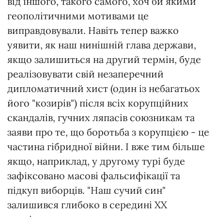
від іншого, такого самого, хоч би якими
геополітичними мотивами це
виправдовували. Навіть тепер важко
уявити, як наш нинішній глава держави,
якщо залишиться на другий термін, буде
реалізовувати свій незаперечний
дипломатичний хист (один із небагатьох
його "козирів") після всіх корупційних
скандалів, гучних ляпасів союзникам та
заяви про те, що боротьба з корупцією - це
частина гібридної війни. І вже тим більше
якщо, наприклад, у другому турі буде
зафіксовано масові фальсифікації та
підкуп виборців. "Наш сучий син"
залишився глибоко в середині ХХ