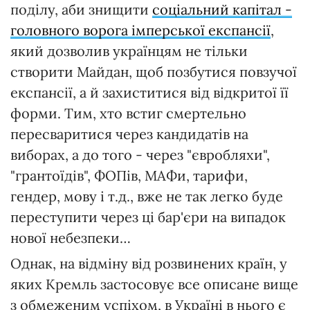
поділу, аби знищити
соціальний капітал -
головного ворога імперської експансії
,
який дозволив українцям не тільки
створити Майдан, щоб позбутися повзучої
експансії, а й захиститися від відкритої її
форми. Тим, хто встиг смертельно
пересваритися через кандидатів на
виборах, а до того - через "євробляхи",
"грантоїдів", ФОПів, МАФи, тарифи,
гендер, мову і т.д., вже не так легко буде
переступити через ці бар'єри на випадок
нової небезпеки…
Однак, на відміну від розвинених країн, у
яких Кремль застосовує все описане вище
з обмеженим успіхом, в Україні в нього є