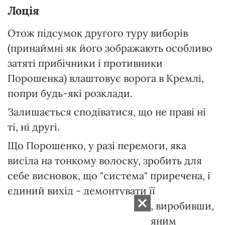
Лоція
Отож підсумок другого туру виборів
(принаймні як його зображають особливо
затяті прибічники і противники
Порошенка) влаштовує ворога в Кремлі,
попри будь-які розклади.
Залишається сподіватися, що не праві ні
ті, ні другі.
Що Порошенко, у разі перемоги, яка
висіла на тонкому волоску, зробить для
себе висновок, що "система" приречена, і
єдиний вихід - демонтувати її
контрольовано, згори донизу, виробивши,
спільно із Заходом та вітчизняним