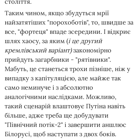
століття.
Таким чином, якщо збудуться мрії
найзатятіших "порохоботів", то, швидше за
все, "фортеця" впаде зсередини. І відкриє
шлях хаосу, за яким (
і це другий
кремлівський варіант)
закономірно
прийдуть загарбники - "рятівники".
Мабуть, це станеться трохи пізніше, ніж у
випадку з капітуляцією, але майже так
само неминуче і з абсолютно
аналогічними наслідками. Можливо,
такий сценарій влаштовує Путіна навіть
більше, адже треба ще добудувати
"Північний потік-2" і завершити аншлюс
Білорусі, щоб наступати з двох боків.