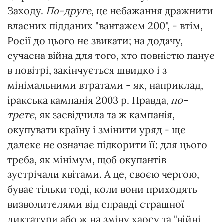
Заходу.
По-друге
, це небажання дражнити
власних підданих "вантажем 200", - втім,
Росії до цього не звикати; на додачу,
сучасна війна для того, хто повністю панує
в повітрі, закінчується швидко і з
мінімальними втратами - як, наприклад,
іракська кампанія 2003 р. Правда,
по-
третє,
як засвідчила та ж кампанія,
окупувати країну і змінити уряд - ще
далеке не означає підкорити її: для цього
треба, як мінімум, щоб окупантів
зустрічали квітами. А це, своєю чергою,
буває тільки тоді, коли вони приходять
визволителями від справді страшної
диктатури або ж на зміну хаосу та "війні