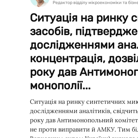
Редактор відділу мікроекономіки та біз
Ситуація на ринку 
засобів, підтвердж
дослідженнями аналі
концентрація, дозві
року дав Антимоноп
монополії...
Ситуація на ринку синтетичних мию
дослідженнями аналітиків, свідчить,
року дав Антимонопольний комітет,
не проти виправити й АМКУ. Тим бі