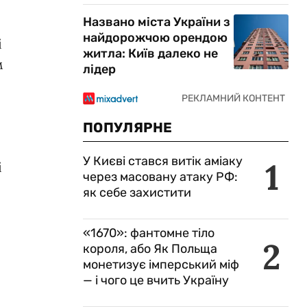
Названо міста України з
найдорожчою орендою
і
житла: Київ далеко не
м
лідер
ПОПУЛЯРНЕ
У Києві стався витік аміаку
1
і
через масовану атаку РФ:
як себе захистити
«1670»: фантомне тіло
2
короля, або Як Польща
монетизує імперський міф
— і чого це вчить Україну