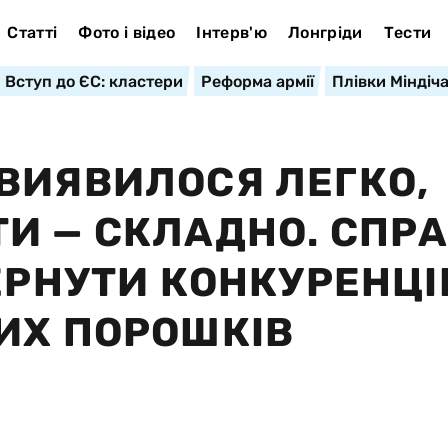
Статті
Фото і відео
Інтерв'ю
Лонгріди
Тести
Вступ до ЄС: кластери
Реформа армії
Плівки Міндіч
ВИЯВИЛОСЯ ЛЕГКО,
И — СКЛАДНО. СПР
ВЕРНУТИ КОНКУРЕНЦ
ИХ ПОРОШКІВ