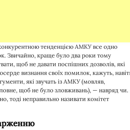
иконкурентною тенденцією АМКУ все одно
ок. Звичайно, краще було два роки тому
ати, щоб не давати поспішних дозволів, які
осерде визнання своїх помилок, кажуть, навіт
ргументи, які звучать із АМКУ (мовляв,
оловне, щоб не було зловживань), — навряд чи.
о, тоді неправильно називати комітет
карженню