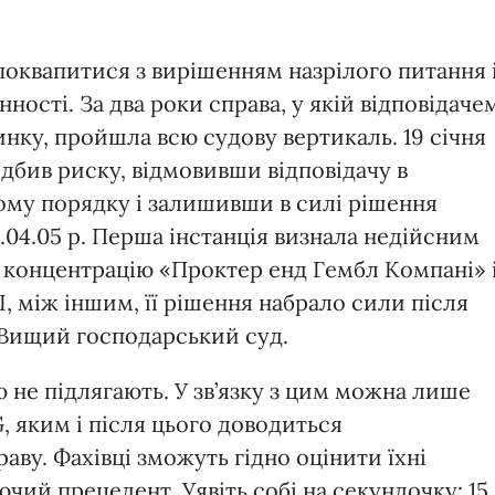
оквапитися з вирішенням назрілого питання 
нності. За два роки справа, у якій відповідаче
нку, пройшла всю судову вертикаль. 19 січня
дбив риску, відмовивши відповідачу в
ому порядку і залишивши в силі рішення
8.04.05 р. Перша інстанція визнала недійсним
 концентрацію «Проктер енд Гембл Компані» 
І, між іншим, її рішення набрало сили після
 і Вищий господарський суд.
 не підлягають. У зв’язку з цим можна лише
, яким і після цього доводиться
аву. Фахівці зможуть гідно оцінити їхні
чий прецедент. Уявіть собі на секундочку: 15