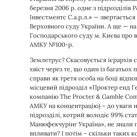
березня 2006 р. одне з підрозділі
Інвестментс С.а.р.л.» — звертається
Верховного суду України. А ще — на
Господарського суду м. Києва про 
АМКУ №100-р.
Землетрус? Скасовується ієрархія с
хвіст через те, що один із багатьох
справи як третя особа на боці відпо
місцевий підрозділ «Проктер енд Г
компанію The Procter & Gamble Comp
АМКУ на концентрацію) – до уваги 
підрозділі, котрий володіє 99% ст
Манюфекчурінг Україна», не знали п
впливати? І потім – скільки таких