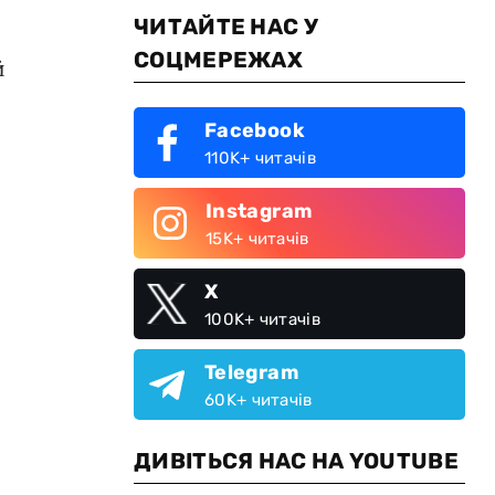
ЧИТАЙТЕ НАС У
СОЦМЕРЕЖАХ
й
Facebook
110K+ читачів
Instagram
е
15K+ читачів
X
100K+ читачів
Telegram
60K+ читачів
ДИВІТЬСЯ НАС НА YOUTUBE