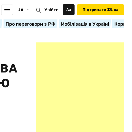
UA
Увійти
Аа
Підтримати ZN.ua
а
Про переговори з РФ
Мобілізація в Україні
Корисн
АВА
ІЮ