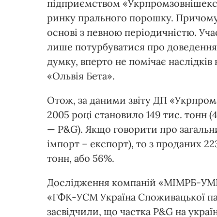
підприємством «Укрпромзовнішекс
ринку прального порошку. Причому 
основі з певною періодичністю. У
лише потурбуватися про доведення 
думку, вперто не помічає наслідків
«Ольвія Бета».
Отож, за даними звіту ДП «Укрпром
2005 році становило 149 тис. тонн (4
— P&G). Якщо говорити про загальн
імпорт – експорт), то з проданих 22
тонн, або 56%.
Дослідження компаній «МІМРБ-УМГ М
«ГФК-УСМ Україна Споживацької па
засвідчили, що частка P&G на укр