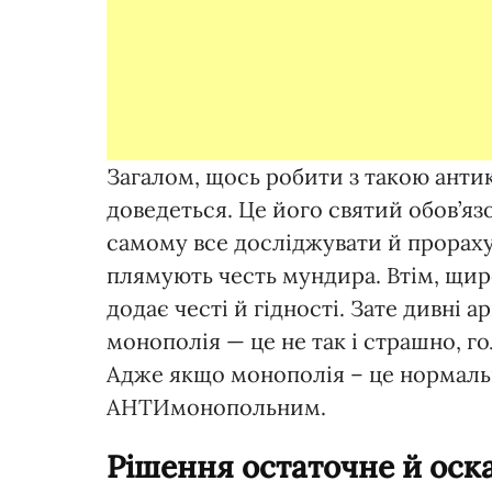
Загалом, щось робити з такою ант
доведеться. Це його святий обов’яз
самому все досліджувати й прорахув
плямують честь мундира. Втім, щир
додає честі й гідності. Зате дивні а
монополія — це не так і страшно, г
Адже якщо монополія – це нормальн
АНТИмонопольним.
Рішення остаточне й ос