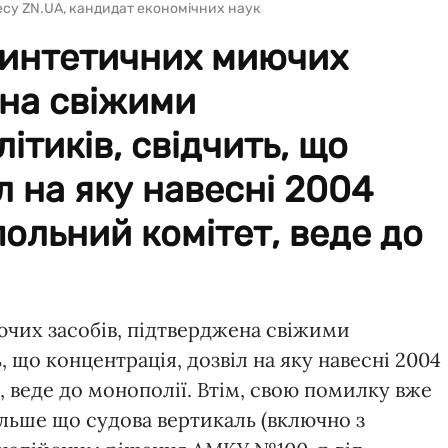
несу ZN.UA, кандидат економічних наук
синтетичних миючих
ена свіжими
тиків, свідчить, що
л на яку навесні 2004
ольний комітет, веде до
чих засобів, підтверджена свіжими
 що концентрація, дозвіл на яку навесні 2004
 веде до монополії. Втім, свою помилку вже
льше що судова вертикаль (включно з