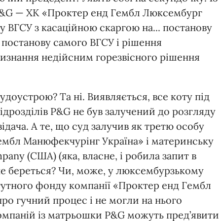
в P&G — ХК «Проктер енд Гембл Люксембург
 у ВГСУ з касаційною скаргою на... постанову
 постанову самого ВГСУ і рішення
визнання недійсним горезвісного рішення
удоустрою? Та ні. Виявляється, все коту під
 підрозділів P&G не був залучений до розгляду
відача. А те, що суд залучив як третю особу
ембл Манюфекчурінг Україна» і материнську
any (США) (яка, власне, і робила запит в
не береться? Чи, може, у люксембурзькому
атутного фонду компанії «Проктер енд Гембл
ро гучний процес і не могли на нього
 компаній із матрьошки P&G можуть пред’явити