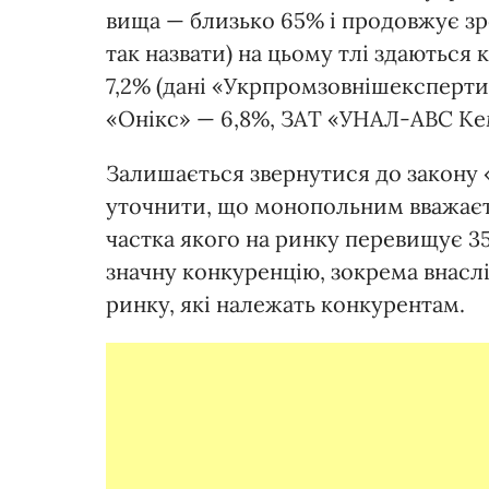
вища — близько 65% і продовжує зр
так назвати) на цьому тлі здаються
7,2% (дані «Укрпромзовнішексперти
«Онікс» — 6,8%, ЗАТ «УНАЛ-АВС Кем
Залишається звернутися до закону 
уточнити, що монопольним вважаєт
частка якого на ринку перевищує 35
значну конкуренцію, зокрема внасл
ринку, які належать конкурентам.