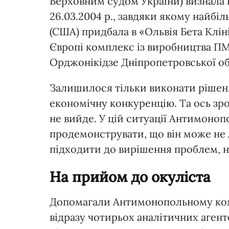
Верховним судом України) визнала
26.03.2004 р., завдяки якому найб
(США) придбала в «Ольвія Бета Клін
Європі комплекс із виробництва ПМЗ 
Орджонікідзе Дніпропетровської об
Залишилося тільки виконати рішенн
економічну конкуренцію. Та ось зр
не вийде. У цій ситуації Антимоно
продемонструвати, що він може не 
підходити до вирішення проблем, н
На прийом до окуліста
Допомагали Антимонопольному комі
відразу чотирьох аналітичних агент