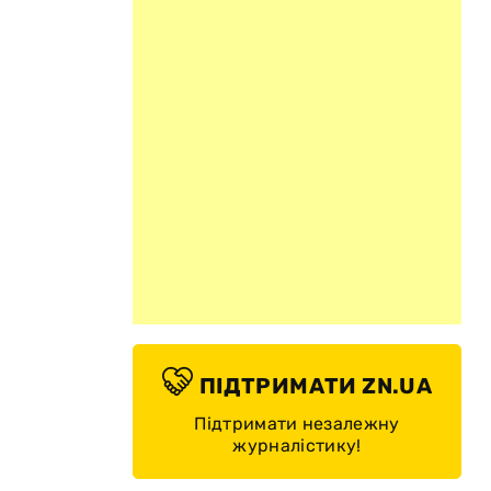
ПІДТРИМАТИ ZN.UA
Підтримати незалежну
журналістику!