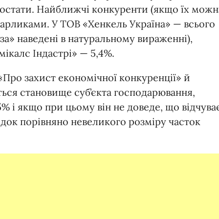
остати. Найближчі конкуренти (якщо їх можн
 карликами. У ТОВ «Хенкель Україна» — всього
за» наведені в натуральному вираженні),
ікалс Індастрі» — 5,4%.
«Про захист економічної конкуренції» й
ься становище суб’єкта господарювання,
% і якщо при цьому він не доведе, що відчува
ідок порівняно невеликого розміру часток