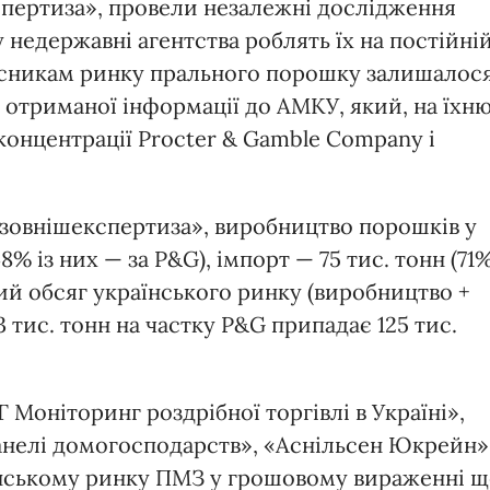
пертиза», провели незалежні дослідження
недержавні агентства роблять їх на постійні
часникам ринку прального порошку залишалос
отриманої інформації до АМКУ, який, на їхн
 концентрації Procter & Gamble Company і
зовнішекспертиза», виробництво порошків у
8% із них — за P&G), імпорт — 75 тис. тонн (71
ий обсяг українського ринку (виробництво +
3 тис. тонн на частку P&G припадає 125 тис.
оніторинг роздрібної торгівлі в Україні»,
нелі домогосподарств», «Аснільсен Юкрейн»
аїнському ринку ПМЗ у грошовому вираженні щ