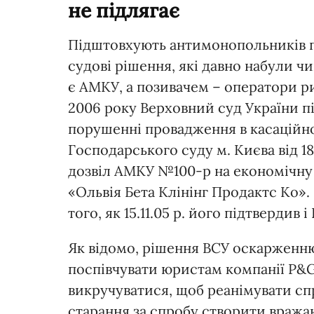
не підлягає
Підштовхують антимонопольників п
судові рішення, які давно набули чи
є АМКУ, а позивачем – оператори ри
2006 року Верховний суд України пі
порушенні провадження в касаційн
Господарського суду м. Києва від 1
дозвіл АМКУ №100-р на економічну
«Ольвія Бета Клінінг Продактс Ко». 
того, як 15.11.05 р. його підтвердив
Як відомо, рішення ВСУ оскарженню
поспівчувати юристам компанії P&G
викручуватися, щоб реанімувати спр
старання за спробу створити вражаю