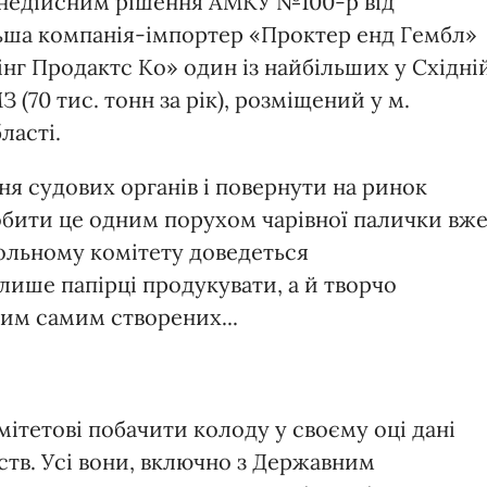
 недійсним рішення АМКУ №100-р від
ільша компанія-імпортер «Проктер енд Гембл»
інг Продактс Ко» один із найбільших у Східні
(70 тис. тонн за рік), розміщений у м.
ласті.
я судових органів і повернути на ринок
обити це одним порухом чарівної палички вж
польному комітету доведеться
лише папірці продукувати, а й творчо
им самим створених...
тетові побачити колоду у своєму оці дані
ств. Усі вони, включно з Державним