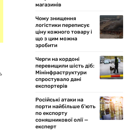
магазинів
Чому знищення
логістики переписує
ціну кожного товару і
що з цим можна
зробити
Черги на кордоні
перевищили шість діб:
Мінінфраструктури
ь
спростувало дані
експортерів
Російські атаки на
порти найбільше б'ють
по експорту
соняшникової олії —
експерт