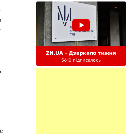
й
я
ю
ZN.UA - Дзеркало тижня
5610 підписалось
%
е