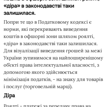
«діра» в законодавстві таки
залишилася.
Попри те що в Податковому кодексі є
норми, які перекривають виведення
коштів в офшорні зони шляхом роялті,
«діра» в законодавстві таки залишилася.
Для візуалізації виведення грошей за межі
України зупинимося на найпоширенішому
об’єкті права інтелектуальної власності, з
допомогою якого здійснюється
мінімізація податків, - на знаку для товарів
і послуг (торговельній марці).
Діра
Роялті - платежі за передачу права на