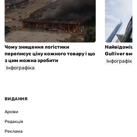
Чому знищення логістики
Найвідоміши
переписує ціну кожного товару і що
Gulliver вис
з цим можна зробити
Інфографіка
Інфографіка
Ігор Крупка
ВИДАННЯ
Архіви
Редакція
Реклама