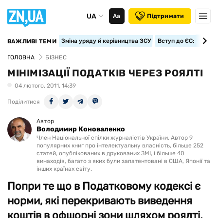
UA
Аа
Підтримати
Зміна уряду й керівництва ЗСУ
Вступ до ЄС: класте
ВАЖЛИВІ ТЕМИ
ГОЛОВНА
БІЗНЕС
МІНІМІЗАЦІЇ ПОДАТКІВ ЧЕРЕЗ РОЯЛТІ
04 лютого, 2011, 14:39
Поділитися
Автор
Володимир Коноваленко
Член Національної спілки журналістів України. Автор 9
популярних книг про інтелектуальну власність, більше 252
статей, опублікованих в друкованих ЗМІ, і більше 40
винаходів, багато з яких були запатентовані в США, Японії та
інших країнах світу.
Попри те що в Податковому кодексі є
норми, які перекривають виведення
коштів в офшорні зони шляхом роялті,