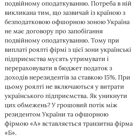
подвійному оподаткуванню. Потреба в ній
викликана тим, що зазвичай із країною з
безподатковою офшорною зоною Україна
не має договору про запобігання
подвійному оподаткуванню. Тому при
виплаті роялті фірмі з цієї зони українські
підприємства мусять утримувати і
перераховувати в бюджет податок з
доходів нерезидентів за ставкою 15%. При
цьому роялті не включаються у витрати
українського підприємства. Як уникнути
цих обмежень? У грошовий потік між
резидентом України та офшорною
фірмою «А» вставляється транзитна фірма
«Б».