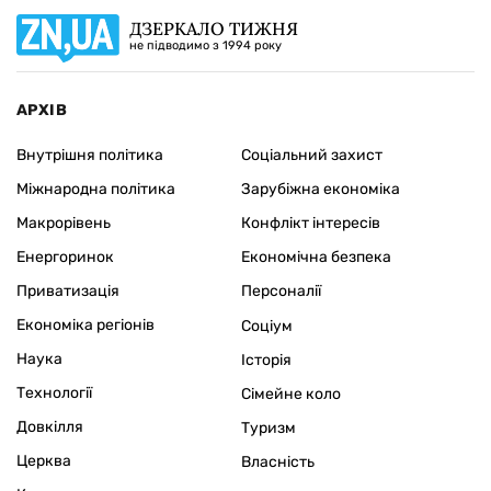
ДЗЕРКАЛО ТИЖНЯ
не підводимо з 1994 року
АРХІВ
Внутрішня політика
Соціальний захист
Міжнародна політика
Зарубіжна економіка
Макрорівень
Конфлікт інтересів
Енергоринок
Економічна безпека
Приватизація
Персоналії
Економіка регіонів
Соціум
Наука
Історія
Технології
Сімейне коло
Довкілля
Туризм
Церква
Власність