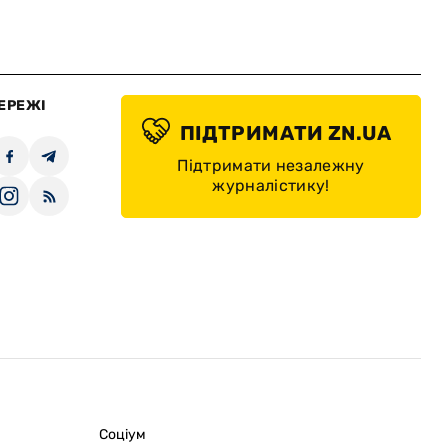
ЕРЕЖІ
ПІДТРИМАТИ ZN.UA
Підтримати незалежну
журналістику!
Соціум