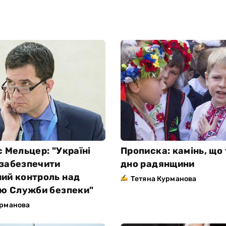
с Мельцер: "Україні
Прописка: камінь, що 
забезпечити
дно радянщини
ий контроль над
Тетяна Курманова
тю Служби безпеки"
урманова