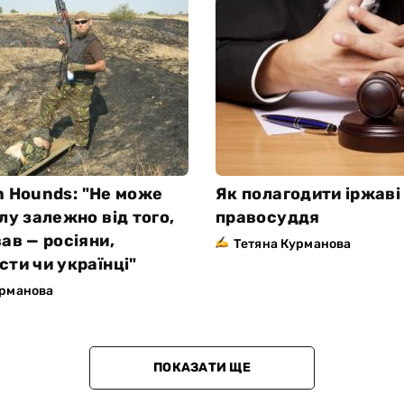
h Hounds: "Не може
Як полагодити іржаві
лу залежно від того,
правосуддя
ав — росіяни,
Тетяна Курманова
ти чи українці"
урманова
ПОКАЗАТИ ЩЕ