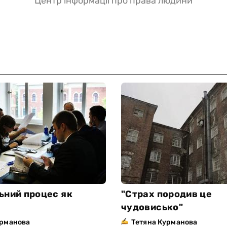
Центр інформації про права людини
ьний процес як
"Страх породив це
чудовисько"
урманова
Тетяна Курманова