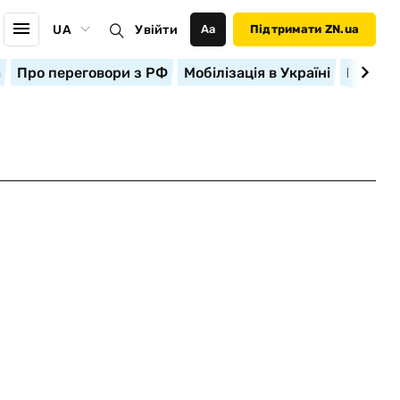
UA
Увійти
Аа
Підтримати ZN.ua
а
Про переговори з РФ
Мобілізація в Україні
Корисн