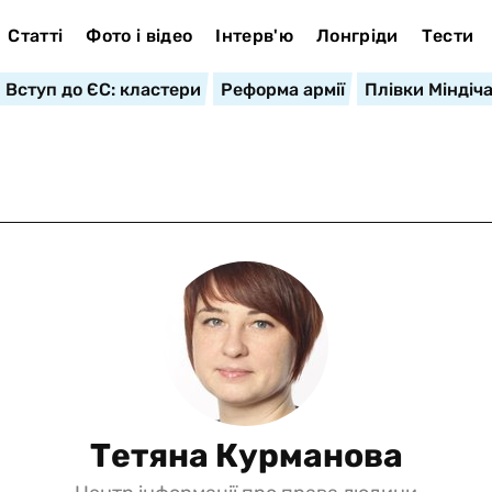
Статті
Фото і відео
Інтерв'ю
Лонгріди
Тести
Вступ до ЄС: кластери
Реформа армії
Плівки Міндіч
Тетяна Курманова