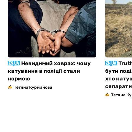
Невидимий ховрах: чому
Trut
катування в поліції стали
бути поді
нормою
хто катув
сепаратис
Тетяна Курманова
Тетяна К