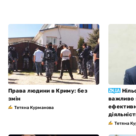
Права людини в Криму: без
Ніль
змін
важливо 
ефективн
Тетяна Курманова
діяльніс
Тетяна К