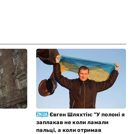
Євген Шляхтін: "У полоні я
заплакав не коли ламали
пальці, а коли отримав