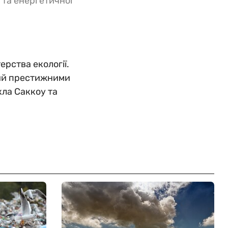
 та енергетичної
рства екології.
ний престижними
ла Саккоу та