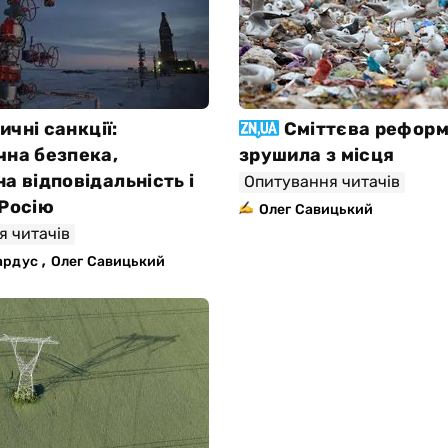
ичні санкції:
Сміттєва рефор
чна безпека,
зрушила з місця
а відповідальність і
Опитування читачів
 Росію
Олег Савицький
я читачів
,
ардус
Олег Савицький