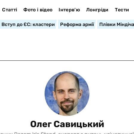
Статті
Фото і відео
Інтерв'ю
Лонгріди
Тести
Вступ до ЄС: кластери
Реформа армії
Плівки Міндіч
Олег Савицький