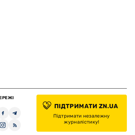
ЕРЕЖІ
ПІДТРИМАТИ ZN.UA
Підтримати незалежну
журналістику!