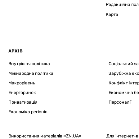
Редакційна пол
Карта
АРХІВ
Внутрішня політика
Соціальний з
Міжнародна політика
Зарубіжна ек
Макрорівень
Конфлікт інте
Енергоринок
Економічна б
Приватизація
Персоналії
Економіка регіонів
Використання матеріалів «ZN.UA»
Для інтернет-в