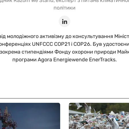
дник Razom We Stand, експерт з питань кліматичної
політики
ід молодіжного активізму до консультування Міністе
конференціях UNFCCC COP21 і COP26. Був удостоє
 зокрема стипендіями Фонду охорони природи Майк
програми Agora Energiewende EnerTracks.