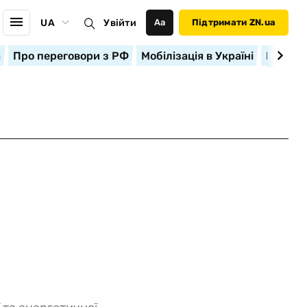
UA
Увійти
Аа
Підтримати ZN.ua
а
Про переговори з РФ
Мобілізація в Україні
Корисн