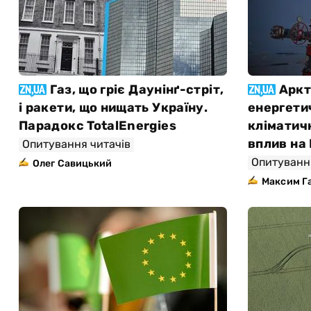
Газ, що гріє Даунінґ-стріт,
Аркт
і ракети, що нищать Україну.
енергети
Парадокс TotalEnergies
кліматичн
вплив на
Опитування читачів
Опитуванн
Олег Савицький
Максим Г