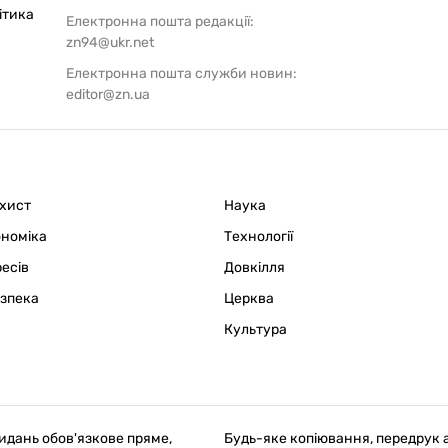
ітика
Електронна пошта редакції:
zn94@ukr.net
Електронна пошта служби новин:
editor@zn.ua
ахист
Наука
ономіка
Технології
ресів
Довкілля
езпека
Церква
Культура
идань обов'язкове пряме,
Будь-яке копіювання, передрук 