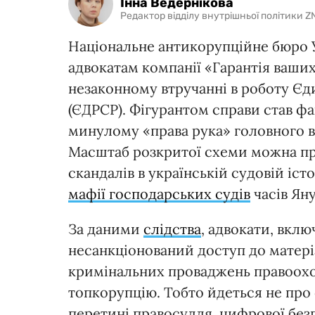
Інна Ведернікова
Редактор відділу внутрішньої політики Z
Національне антикорупційне бюро 
адвокатам компанії «Гарантія ваши
незаконному втручанні в роботу Єд
(ЄДРСР). Фігурантом справи став ф
минулому «права рука» головного в
Масштаб розкритої схеми можна пр
скандалів в українській судовій іст
мафії господарських судів
часів Ян
За даними
слідства
, адвокати, вклю
несанкціонований доступ до матері
кримінальних проваджень правоохо
топкорупцію. Тобто йдеться не про 
перетині правосуддя, цифрової без