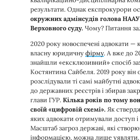
результати. Однак експрокурори ос
окружних адмінсудів голова НААУ Л
Верховного суду.
Чому? Питання за
2020 року новоспечені адвокати — 
власну юридичну
фірму
. А вже до 
знайшли «ексклюзивний» спосіб зах
Костянтина Сайбеля. 2019 року він о
розслідували ті самі майбутні адво
до державних реєстрів і збирав за
глави ГУР.
Кілька років по тому в
своїй «цифровій схемі».
Як ствердж
яких адвокати отримували доступ і 
Масштаб загроз державі, які створю
інформацією, можна лише уявляти.