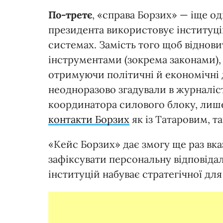
По-третє
, «справа Борзих» — іще од
президента використовує інституці
системах. Замість того щоб відно
інструментами (зокрема законами),
отримуючи політичні й економічні д
неодноразово згадували в журналі
координатора силового блоку, лише
контакти Борзих
як із Татаровим, т
«Кейс Борзих» дає змогу ще раз вказ
зафіксувати персональну відповідал
інституцій набуває стратегічної для