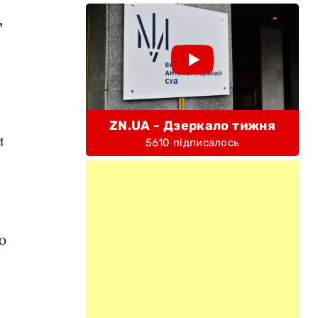
,
і
ZN.UA - Дзеркало тижня
и
5610 підписалось
ю