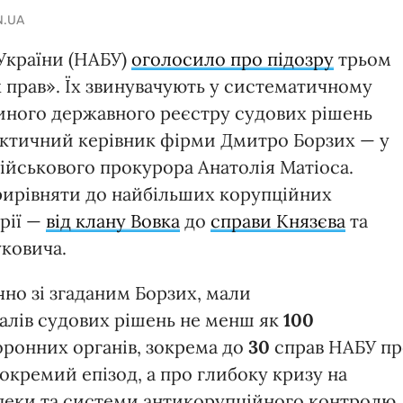
N.UA
України (НАБУ)
оголосило про підозру
трьом
х прав». Їх звинувачують у систематичному
иного державного реєстру судових рішень
актичний керівник фірми Дмитро Борзих — у
ійськового прокурора Анатолія Матіоса.
ирівняти до найбільших корупційних
орії —
від клану Вовка
до
справи Князєва
та
уковича.
чно зі згаданим Борзих, мали
алів судових рішень не менш як
100
ронних органів, зокрема до
30
справ НАБУ пр
окремий епізод, а про глибоку кризу на
пеки та системи антикорупційного контролю.