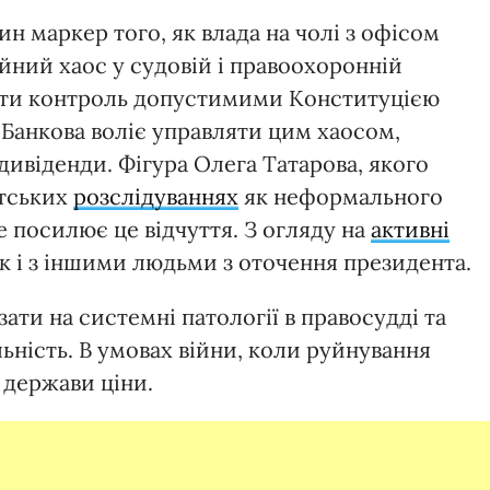
ин маркер того, як влада на чолі з офісом
йний хаос у судовій і правоохоронній
вити контроль допустимими Конституцією
 Банкова воліє управляти цим хаосом,
ивіденди. Фігура Олега Татарова, якого
стських
розслідуваннях
як неформального
 посилює це відчуття. З огляду на
активні
ак і з іншими людьми з оточення президента.
ати на системні патології в правосудді та
ьність. В умовах війни, коли руйнування
 держави ціни.