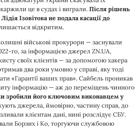
каржили це в судах і виграли.
Після рішень
ідія Ізовітова не подала касації до
лишається відкритим.
колишні військові прокурори — заснували
2022-го, за інформацією джерел ZN.UA,
исту своїх клієнтів — за допомогою хакера
тримав два роки умовно у справі, яку тоді
кати «Гарантії ваших прав». Сайбель проникав
криту інформацію — аж до переміщень чинного
они зробили його ключовим виконавцем у
ують джерела, ймовірно, частину справ, до
зливали клієнтам дані, нині розслідує СБУ.
вали Борзих і К
о
, торгуючи службовою