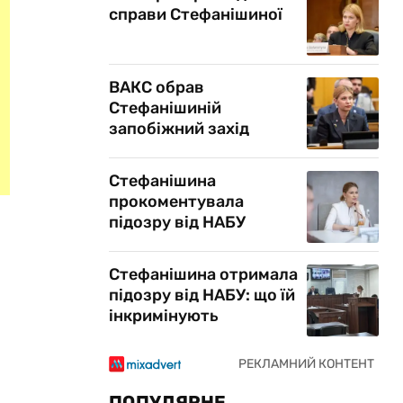
справи Стефанішиної
ВАКС обрав
Стефанішиній
запобіжний захід
Стефанішина
прокоментувала
підозру від НАБУ
Стефанішина отримала
підозру від НАБУ: що їй
інкримінують
ПОПУЛЯРНЕ