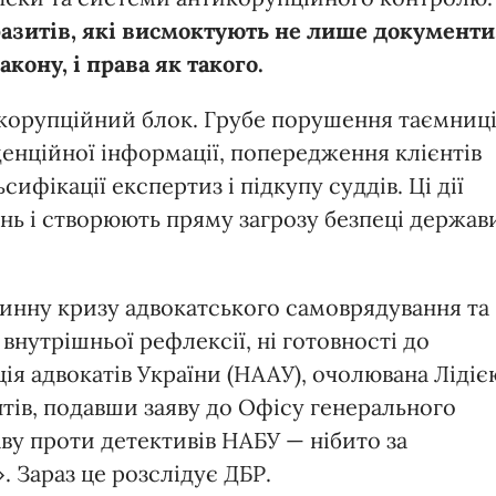
разитів, які висмоктують не лише документи
закону, і права як такого.
икорупційний блок. Грубе порушення таємниц
денційної інформації, попередження клієнтів
ифікації експертиз і підкупу суддів. Ці дії
нь і створюють пряму загрозу безпеці держав
бинну кризу адвокатського самоврядування та
внутрішньої рефлексії, ні готовності до
ія адвокатів України (НААУ), очолювана Лідіє
антів, подавши заяву до Офісу генерального
ву проти детективів НАБУ — нібито за
 Зараз це розслідує ДБР.