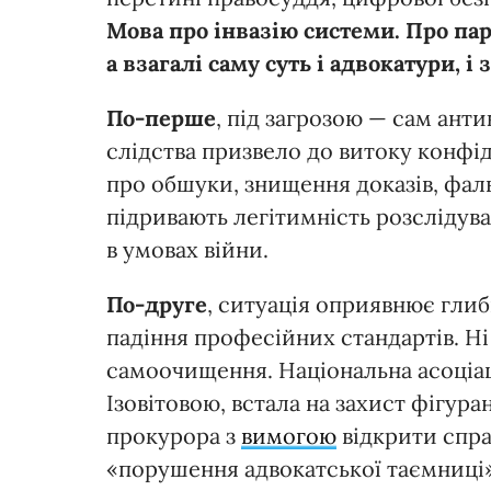
Мова про інвазію системи. Про па
а взагалі саму суть і адвокатури, і 
По-перше
, під загрозою — сам ант
слідства призвело до витоку конфі
про обшуки, знищення доказів, фальс
підривають легітимність розслідува
в умовах війни.
По-друге
, ситуація оприявнює гли
падіння професійних стандартів. Ні 
самоочищення. Національна асоціац
Ізовітовою, встала на захист фігур
прокурора з
вимогою
відкрити спра
«порушення адвокатської таємниці».