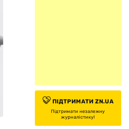
ПІДТРИМАТИ ZN.UA
Підтримати незалежну
журналістику!