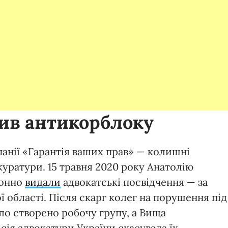
рив антикорблоку
панії «Гарантія ваших прав» — колишні
куратури. 15 травня 2020 року Анатолію
ронно
видали
адвокатські посвідчення — за
 області. Після скарг колег на порушення під
уло створено робочу групу, а Вища
ія адвокатури України скасувала їх