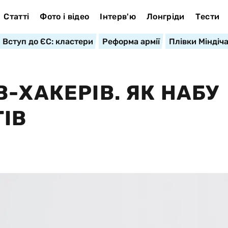
Статті
Фото і відео
Інтерв'ю
Лонгріди
Тести
Вступ до ЄС: кластери
Реформа армії
Плівки Міндіч
-ХАКЕРІВ. ЯК НАБУ
ІВ