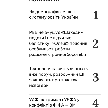
1
Як демографія змінює
систему освіти України
РЕБ не змушує «Шахеди»
падати і не відхиляє
2
балістику: «Флеш» пояснив
особливості роботи
радіоелектронної боротьби
Технологічна сингулярність
3
вже поруч: розробники ШІ
заявляють про початок
нової ери
4
УАФ підтримала УЄФА у
конфлікті з ФІФА — ЗМІ