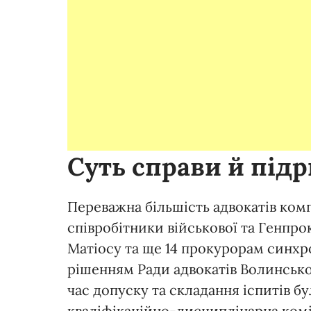
Суть справи й під
Переважна більшість адвокатів ком
співробітники військової та Генпро
Матіосу та ще 14 прокурорам синх
рішенням Ради адвокатів Волинської
час допуску та складання іспитів б
кваліфікаційно-дисциплінарна коміс