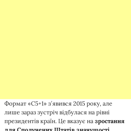
Формат «С5+1» з′явився 2015 року, але
лише зараз зустріч відбулася на рівні
президентів країн. Це вказує на
зростання
для Сполучених Штатів значущості