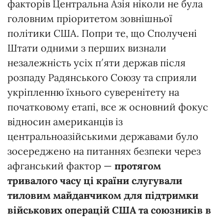
факторів Центральна Азія ніколи не була
головним пріоритетом зовнішньої
політики США. Попри те, що Сполучені
Штати одними з перших визнали
незалежність усіх п′яти держав після
розпаду Радянського Союзу та сприяли
укріпленню їхнього суверенітету на
початковому етапі, все ж основний фокус
відносин американців із
центральноазійськими державами було
зосереджено на питаннях безпеки через
афганський фактор —
протягом
тривалого часу ці країни слугували
тиловим майданчиком для підтримки
військових операцій США та союзників в