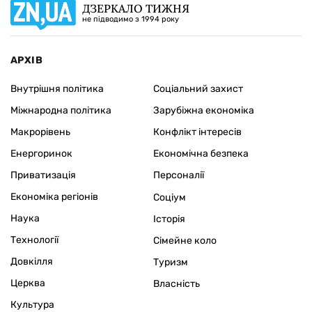
ДЗЕРКАЛО ТИЖНЯ
не підводимо з 1994 року
АРХІВ
Внутрішня політика
Соціальний захист
Міжнародна політика
Зарубіжна економіка
Макрорівень
Конфлікт інтересів
Енергоринок
Економічна безпека
Приватизація
Персоналії
Економіка регіонів
Соціум
Наука
Історія
Технології
Сімейне коло
Довкілля
Туризм
Церква
Власність
Культура