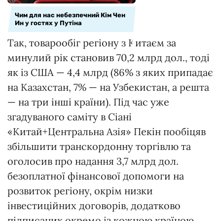
Чим для нас небезпечний Кім Чен
Ин у гостях у Путіна
Так, товарообіг регіону з Китаєм за
минулий рік становив 70,2 млрд дол., тоді
як із США — 4,4 млрд (86% з яких припадає
на Казахстан, 7% — на Узбекистан, а решта
— на три інші країни). Під час уже
згадуваного саміту в Сіані
«Китай+Центральна Азія» Пекін пообіцяв
збільшити транскордонну торгівлю та
оголосив про надання 3,7 млрд дол.
безоплатної фінансової допомоги на
розвиток регіону, окрім низки
інвестиційних договорів, додатково
підписаних окремо із кожною країною.