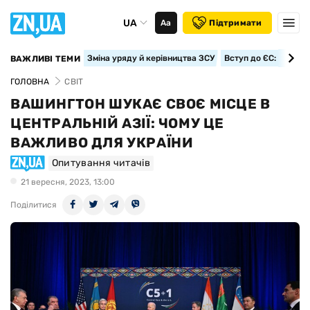
UA
Аа
Підтримати
Зміна уряду й керівництва ЗСУ
Вступ до ЄС: класте
ВАЖЛИВІ ТЕМИ
ГОЛОВНА
СВІТ
ВАШИНГТОН ШУКАЄ СВОЄ МІСЦЕ В
ЦЕНТРАЛЬНІЙ АЗІЇ: ЧОМУ ЦЕ
ВАЖЛИВО ДЛЯ УКРАЇНИ
Опитування читачів
21 вересня, 2023, 13:00
Поділитися