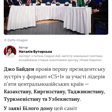
© Getty Images
Автор
Наталія Бутирська
експерт з питань Східної Азії, магістр зовнішньої політики,
асоційована старша аналітикиня Центру «Нова Європа»
Джо Байден
провів першу президентську
зустріч у форматі «С5+1» за участі лідерів
п′яти центральноазійських країн —
Казахстану, Киргизстану, Таджикистану,
Туркменістану та Узбекистану
.
У заяві Білого дому
цей саміт