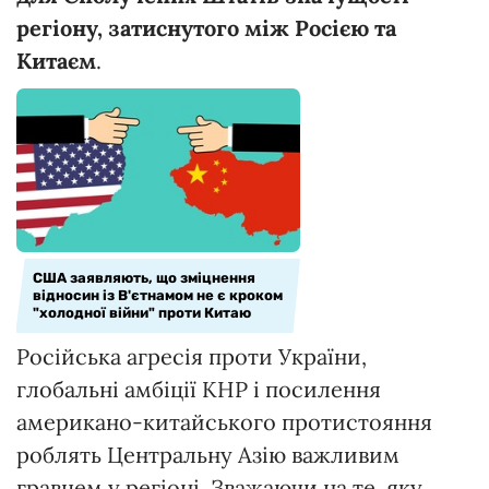
регіону, затиснутого між Росією та
Китаєм
.
США заявляють, що зміцнення
відносин із В'єтнамом не є кроком
"холодної війни" проти Китаю
Російська агресія проти України,
глобальні амбіції КНР і посилення
американо-китайського протистояння
роблять Центральну Азію важливим
гравцем у регіоні. Зважаючи на те, яку