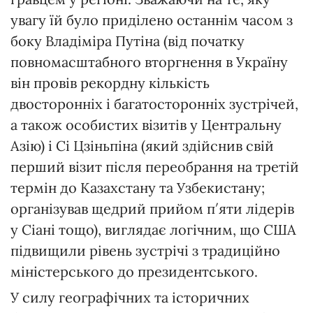
увагу їй було приділено останнім часом з
боку Владіміра Путіна (від початку
повномасштабного вторгнення в Україну
він провів рекордну кількість
двосторонніх і багатосторонніх зустрічей,
а також особистих візитів у Центральну
Азію) і Сі Цзіньпіна (який здійснив свій
перший візит після переобрання на третій
термін до Казахстану та Узбекистану;
організував щедрий прийом п′яти лідерів
у Сіані тощо), виглядає логічним, що США
підвищили рівень зустрічі з традиційно
міністерського до президентського.
У силу географічних та історичних