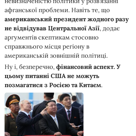
невизначеністю політики у розв’язанні
афганської проблеми. Навіть те, що
американський президент жодного разу
не відвідував Центральної Азії
, додає
аргументів скептикам стосовно
справжнього місця регіону в
американській зовнішній політиці.
Ну і, безперечно,
фінансовий аспект. У
цьому питанні США не можуть
позмагатися з Росією та Китаєм
.