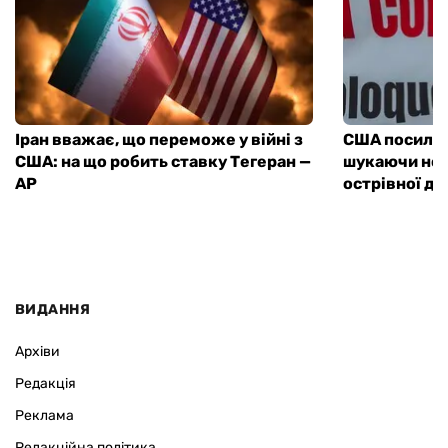
Іран вважає, що переможе у війні з
США посилюю
США: на що робить ставку Тегеран —
шукаючи нов
AP
острівної д
ВИДАННЯ
Архіви
Редакція
Реклама
Редакційна політика