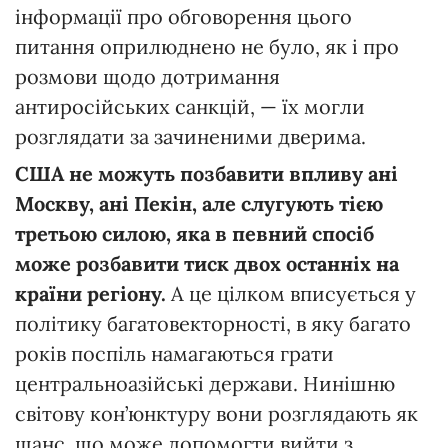
інформації про обговорення цього
питання оприлюднено не було, як і про
розмови щодо дотримання
антиросійських санкцій, — їх могли
розглядати за зачиненими дверима.
США не можуть позбавити впливу ані
Москву, ані Пекін, але слугують тією
третьою силою, яка в певний спосіб
може розбавити тиск двох останніх на
країни регіону.
А це цілком вписується у
політику багатовекторності, в яку багато
років поспіль намагаються грати
центральноазійські держави. Нинішню
світову кон’юнктуру вони розглядають як
шанс, що може допомогти вийти з