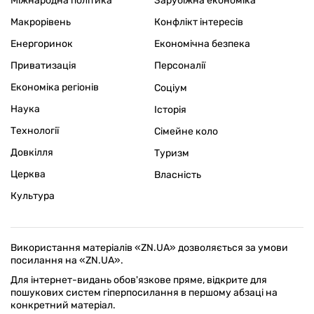
Міжнародна політика
Зарубіжна економіка
Макрорівень
Конфлікт інтересів
Енергоринок
Економічна безпека
Приватизація
Персоналії
Економіка регіонів
Соціум
Наука
Історія
Технології
Сімейне коло
Довкілля
Туризм
Церква
Власність
Культура
Використання матеріалів «ZN.UA» дозволяється за умови
посилання на «ZN.UA».
Для інтернет-видань обов'язкове пряме, відкрите для
пошукових систем гіперпосилання в першому абзаці на
конкретний матеріал.