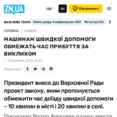
UA
Аа
Підтримати
Зміна уряду й керівництва ЗСУ
Вступ до ЄС: класте
ВАЖЛИВІ ТЕМИ
ГОЛОВНА
СОЦІУМ
МАШИНАМ ШВИДКОЇ ДОПОМОГИ
ОБМЕЖАТЬ ЧАС ПРИБУТТЯ ЗА
ВИКЛИКОМ
13 березня, 2012, 14:20
Поділитися
Президент внесе до Верховної Ради
проект закону, яким пропонується
обмежити час доїзду швидкої допомоги
- 10 хвилин в місті і 20 хвилин в селі.
Президент Віктор Янукович планує внести