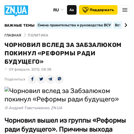
RU
Аа
Поддержать
Смена правительства и руководства ВСУ
Вступление
ВАЖНЫЕ ТЕМЫ
ГЛАВНАЯ
ПОЛИТИКА
ЧОРНОВИЛ ВСЛЕД ЗА ЗАБЗАЛЮКОМ
ПОКИНУЛ «РЕФОРМЫ РАДИ
БУДУЩЕГО»
09 февраля, 2012, 08:38
Поделиться
© Андрей Товстыженко, ZN.UA
Чорновил вышел из группы «Реформы
ради будущего». Причины выхода