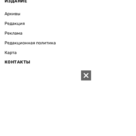
ИЗДАНИЕ
Архивы
Редакция
Реклама
Редакционная политика
Карта
КОНТАКТЫ
01010 Киев, ул. Князей Острожских, 19/1
Телефон редакции:
+380 (44) 280-04-85
Электронная почта редакции:
zn94@ukr.net
Электронная почта службы новостей:
editor@zn.ua
СОЦСЕТИ